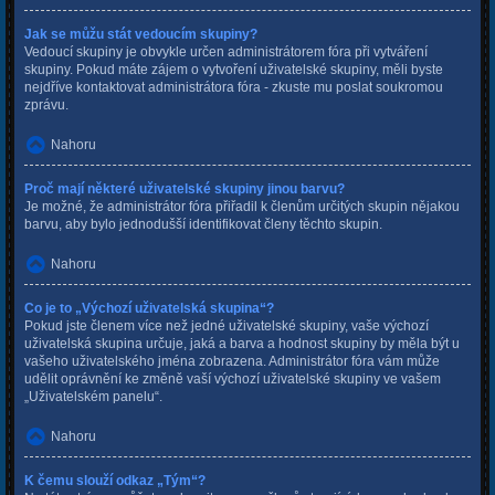
Jak se můžu stát vedoucím skupiny?
Vedoucí skupiny je obvykle určen administrátorem fóra při vytváření
skupiny. Pokud máte zájem o vytvoření uživatelské skupiny, měli byste
nejdříve kontaktovat administrátora fóra - zkuste mu poslat soukromou
zprávu.
Nahoru
Proč mají některé uživatelské skupiny jinou barvu?
Je možné, že administrátor fóra přiřadil k členům určitých skupin nějakou
barvu, aby bylo jednodušší identifikovat členy těchto skupin.
Nahoru
Co je to „Výchozí uživatelská skupina“?
Pokud jste členem více než jedné uživatelské skupiny, vaše výchozí
uživatelská skupina určuje, jaká a barva a hodnost skupiny by měla být u
vašeho uživatelského jména zobrazena. Administrátor fóra vám může
udělit oprávnění ke změně vaší výchozí uživatelské skupiny ve vašem
„Uživatelském panelu“.
Nahoru
K čemu slouží odkaz „Tým“?