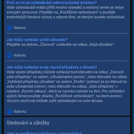
Proč se mi po vyhledávání zobrazí prázdná stránka!?
Vaše vyhledávání vrátilo příliš mnoho výsledků a webový server je nebyl
schopen zpracovat. Přejděte na „Rozšířené vyhledávání“ a použijte
konkrétnější hledané výrazy a vyberte fóra, ve kterých budete vyhledávat.
Nahoru
Jak můžu vyhledat určité uživatele?
Přejděte na stránku „Členové“ a klikněte na odkaz „Najít uživatele“.
Nahoru
Jak můžu vyhledat svoje vlastní příspěvky a témata?
Vaše vlastní příspěvky můžete vyhledat buď kliknutím na odkaz „Zobrazit
vaše příspěvky“ ve vašem „Uživatelském panelu“, nebo kliknutím na odkaz
„Vyhledat příspěvky uživatele“ ve vašem „Profilu“ (zobrazí se po kliknutí na
vaše uživatelské jméno), nebo kliknutím na odkaz „Vaše příspěvky“ v
nabídce „Rychlé odkazy“, která se nachází nahoře na fóru. Pro vyhledání
vašich témat použijte stránku „Rozšířené vyhledávání“, na které pomocí
různých možnosti můžete zúžit vyhledávání na vaše témata.
Nahoru
Sledování a záložky
Jaký je rozdíl mezi záložkami a sledováním?