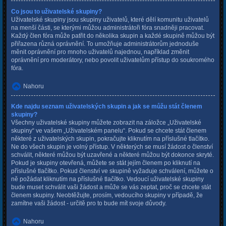
Co jsou to uživatelské skupiny?
Uživatelské skupiny jsou skupiny uživatelů, které dělí komunitu uživatelů
na menší části, se kterými můžou administrátoři fóra snadněji pracovat.
Každý člen fóra může patřit do několika skupin a každé skupině můžou být
přiřazena různá oprávnění. To umožňuje administrátorům jednoduše
měnit oprávnění pro mnoho uživatelů najednou, například změnit
oprávnění pro moderátory, nebo povolit uživatelům přístup do soukromého
fóra.
Nahoru
Kde najdu seznam uživatelských skupin a jak se můžu stát členem
skupiny?
Všechny uživatelské skupiny můžete zobrazit na záložce „Uživatelské
skupiny“ ve vašem „Uživatelském panelu“. Pokud se chcete stát členem
některé z uživatelských skupin, pokračujte kliknutím na příslušné tlačítko.
Ne do všech skupin je volný přístup. V některých se musí žádost o členství
schválit, některé můžou být uzavřené a některé můžou být dokonce skryté.
Pokud je skupiny otevřená, můžete se stát jejím členem po kliknutí na
příslušné tlačítko. Pokud členství ve skupině vyžaduje schválení, můžete o
ně požádat kliknutím na příslušné tlačítko. Vedoucí uživatelské skupiny
bude muset schválit vaši žádost a může se vás zeptat, proč se chcete stát
členem skupiny. Neobtěžujte, prosím, vedoucího skupiny v případě, že
zamítne vaši žádost - určitě pro to bude mít svoje důvody.
Nahoru