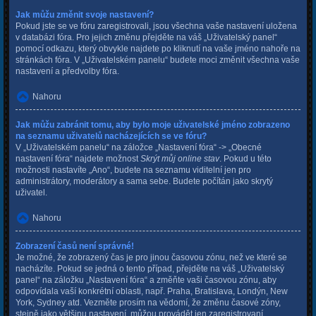
Jak můžu změnit svoje nastavení?
Pokud jste se ve fóru zaregistrovali, jsou všechna vaše nastavení uložena
v databázi fóra. Pro jejich změnu přejděte na váš „Uživatelský panel“
pomocí odkazu, který obvykle najdete po kliknutí na vaše jméno nahoře na
stránkách fóra. V „Uživatelském panelu“ budete moci změnit všechna vaše
nastavení a předvolby fóra.
Nahoru
Jak můžu zabránit tomu, aby bylo moje uživatelské jméno zobrazeno
na seznamu uživatelů nacházejících se ve fóru?
V „Uživatelském panelu“ na záložce „Nastavení fóra“ -> „Obecné
nastavení fóra“ najdete možnost
Skrýt můj online stav
. Pokud u této
možnosti nastavíte „Ano“, budete na seznamu viditelní jen pro
administrátory, moderátory a sama sebe. Budete počítán jako skrytý
uživatel.
Nahoru
Zobrazení časů není správné!
Je možné, že zobrazený čas je pro jinou časovou zónu, než ve které se
nacházíte. Pokud se jedná o tento případ, přejděte na váš „Uživatelský
panel“ na záložku „Nastavení fóra“ a změňte vaši časovou zónu, aby
odpovídala vaší konkrétní oblasti, např. Praha, Bratislava, Londýn, New
York, Sydney atd. Vezměte prosím na vědomí, že změnu časové zóny,
stejně jako většinu nastavení, můžou provádět jen zaregistrovaní