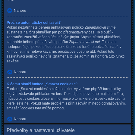
Nahoru
Proč se automaticky odhlašuji?
Pokud nezatrhnete během přihlašování políčko
Zapamatovat si mě
zůstanete na fóru přihlášen jen po přednastavený čas. To slouží k
zabránění zneužití vašeho účtu někým jiným. Abyste zůstali přihlášeni,
zatrhněte během přihlašování políčko
Zapamatovat si mě
. To se ale
nedoporučuje, pokud přistupujete k fóru ze sdíleného počítače, např. v
knihovně, internetové kavárně, počítačové učebně atd. Pokud toto
zaškrtávací políčko nevidíte, znamená to, že administrátor fóra tuto funkci
zakázal.
Nahoru
K čemu slouží funkce „Smazat cookies“?
Funkce „Smazat cookies“ smaže cookies vytvořené phpBB fórem, díky
kterým zůstáváte přihlášen ve fóru. Pokud je to povoleno majitelem fóra,
můžou být v cookies uloženy informace o tom, které příspěvky jste četli, a
které ještě ne. Pokud máte problém s přihlašováním nebo odhlašováním,
smazání cookies fóra může pomoci.
Nahoru
Předvolby a nastavení uživatele