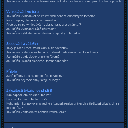
Jak můžu přidat nebo odstranit uživatele do/z mého seznamu přátel nebo nepřátel?
Vyhledávání ve fóru
Jak můžu vyhledávat na celém fóru nebo v jednotlivých fórech?
Proč moje vyhledávání nic nenašlo?
Proč se mi po vyhledávání zobrazí prázdná stránka!?
Jak můžu vyhledat určité uživatele?
Jak můžu vyhledat svoje vlastní příspěvky a témata?
Sledování a záložky
Jaký je rozdíl mezi záložkami a sledováním?
Jak můžu přidat určité téma do záložek nebo téma začít sledovat?
Jak můžu začít sledovat určité fórum?
Jak můžu ukončit sledování témat nebo fór?
Přílohy
Jaké přílohy jsou na tomto fóru povoleny?
Jak můžu najít všechny svoje přílohy?
Záležitosti týkající se phpBB
Kdo napsal toto diskusní fórum?
Proč ve fóru není funkce XY?
Koho mám kontaktovat ohledně stížnosti a/nebo právních záležitostí týkajících se
tohoto fóra?
Jak můžu kontaktovat administrátora fóra?