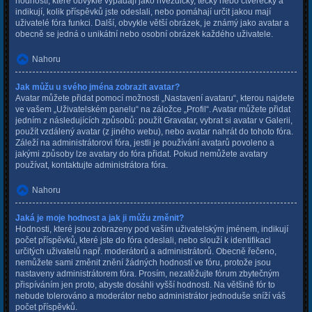
hodností, které obvykle vypadají jako hvězdičky, tečky nebo čtverečky a
indikují, kolik příspěvků jste odeslali, nebo pomáhají určit jakou mají
uživatelé fóra funkci. Další, obvykle větší obrázek, je známý jako avatar a
obecně se jedná o unikátní nebo osobní obrázek každého uživatele.
Nahoru
Jak můžu u svého jména zobrazit avatar?
Avatar můžete přidat pomocí možnosti „Nastavení avataru“, kterou najdete
ve vašem „Uživatelském panelu“ na záložce „Profil“. Avatar můžete přidat
jedním z následujících způsobů: použít Gravatar, vybrat si avatar v Galerii,
použít vzdálený avatar (z jiného webu), nebo avatar nahrát do tohoto fóra.
Záleží na administrátorovi fóra, jestli je používání avatarů povoleno a
jakými způsoby lze avatary do fóra přidat. Pokud nemůžete avatary
používat, kontaktujte administrátora fóra.
Nahoru
Jaká je moje hodnost a jak ji můžu změnit?
Hodnosti, které jsou zobrazeny pod vaším uživatelským jménem, indikují
počet příspěvků, které jste do fóra odeslali, nebo slouží k identifikaci
určitých uživatelů např. moderátorů a administrátorů. Obecně řečeno,
nemůžete sami změnit znění žádných hodností ve fóru, protože jsou
nastaveny administrátorem fóra. Prosím, nezatěžujte fórum zbytečným
přispíváním jen proto, abyste dosáhli vyšší hodnosti. Na většině fór to
nebude tolerováno a moderátor nebo administrátor jednoduše sníží váš
počet příspěvků.