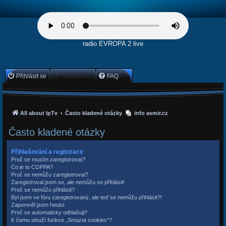
radio EVROPA 2 live
Přihlásit se
Registrovat
FAQ
All about IpTv
Často kladené otázky
info asmir.cz
Často kladené otázky
Přihlašování a registrace
Proč se musím zaregistrovat?
Co je to COPPA?
Proč se nemůžu zaregistrovat?
Zaregistroval jsem se, ale nemůžu se přihlásit!
Proč se nemůžu přihlásit?
Byl jsem ve fóru zaregistrovaný, ale teď se nemůžu přihlásit?!
Zapomněl jsem heslo!
Proč se automaticky odhlašuji?
K čemu slouží funkce „Smazat cookies“?