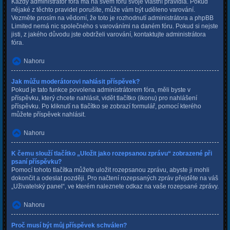
Každý administrátor fóra má na svém fóru svoje vlastní pravidla. Pokud
nějaké z těchto pravidel porušíte, může vám být uděleno varování.
Vezměte prosím na vědomí, že toto je rozhodnutí administrátora a phpBB
Limited nemá nic společného s varováními na daném fóru. Pokud si nejste
jisti, z jakého důvodu jste obdrželi varování, kontaktujte administrátora
fóra.
Nahoru
Jak můžu moderátorovi nahlásit příspěvek?
Pokud je tato funkce povolena administrátorem fóra, měli byste v
příspěvku, který chcete nahlásit, vidět tlačítko (ikonu) pro nahlášení
příspěvku. Po kliknutí na tlačítko se zobrazí formulář, pomocí kterého
můžete příspěvek nahlásit.
Nahoru
K čemu slouží tlačítko „Uložit jako rozepsanou zprávu“ zobrazené při
psaní příspěvku?
Pomocí tohoto tlačítka můžete uložit rozepsanou zprávu, abyste ji mohli
dokončit a odeslat později. Pro načtení rozepsaných zpráv přejděte na váš
„Uživatelský panel“, ve kterém naleznete odkaz na vaše rozepsané zprávy.
Nahoru
Proč musí být můj příspěvek schválen?