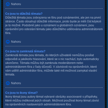
Nahoru
Co jsou to důležitá témata?
Důležitá témata jsou zobrazena ve fóru pod oznámeními, ale jen na první
stránce. Často obsahují důležité informace, proto byste je měli číst kdykoli
je to možné. Podobně jako u oznámení a globálních oznámení, jsou
oprávnění pro odeslání tématu jako důležitého udělována administrátorem
fóra.
Nahoru
Co jsou to zamknutá témata?
Zamknutá témata jsou témata, do kterých uživatelé nemůžou posílat
odpovědi a jakékoliv hlasování, které se v nic nachází, bylo automaticky
ukončeno. Témata můžou být zamknuta moderátorem nebo
administrátorem fóra z řady důvodů. V závislosti na oprávněních, které
vám udělil administrátor fóra, můžete také mít možnost zamykat vlastní
témata.
Nahoru
Co jsou to ikony témat?
Ikony témat jsou autory témat vybrané obrázky asociované s příspěvky,
které můžou indikovat jejich obsah. Možnost používat ikony témat závisí
na oprávněních nastavených administrátorem fóra.