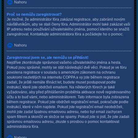
Nahoru
Proč se nemůžu zaregistrovat?
Je možné, že administrátor fóra zakázal registrace, aby zabránil novým
návštěvníkům, aby se stali členy fóra. Administrátor mohl také zakázat vaši
IP adresu nebo používání uživatelského jména, pomocí kterého se snažíš
zaregistrovat. Kontaktujte administrátora fóra a požádejte ho o pomoc.
Nahoru
Zaregistroval jsem se, ale nemůžu se přihlásit!
Nejdříve zkontrolujte správnost vašeho uživatelského jména a hesla.
Pokud jsou správné, mohly se stát následující dvě věci. Pokud je ve fóru
povolena registrace v souladu s americkým zákonem na ochranu
soukromí nezletilých na internetu COPPA a vy jste během registrace
zadali, že ještě nemáte třináct let, budete muset postupovat podle
instrukcí, které jste obdrželi emailem. Na některých fórech je také
vyžadováno, aby před přihlášením proběhla aktivace nově registrovaného
účtu a to buď vámi, nebo administrátorem. Tato informace byla zobrazena
během registrace. Pokud jste obdrželi registrační email, pokračujte podle
instrukcí, které v něm najdete. Pokud jste registrační email neobdrželi,
mohli jste zadat špatnou emailovou adresu, nebo byl email zachycen
spam filtrem a skončil ve složce se spamy. Pokud jste si jistí, že jste zadali
správnou emailovou adresu, zkuste s prosbou o pomoc kontaktovat
administrátora fóra.
Nahoru