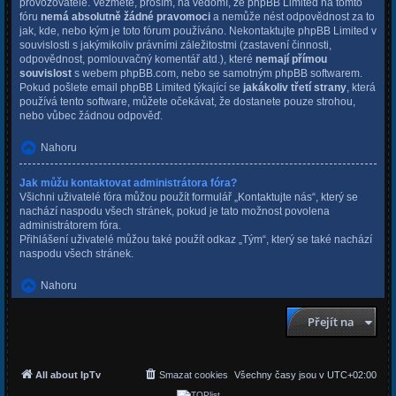
provozovatele. Vezměte, prosím, na vědomí, že phpBB Limited na tomto
fóru
nemá absolutně žádné pravomoci
a nemůže nést odpovědnost za to
jak, kde, nebo kým je toto fórum používáno. Nekontaktujte phpBB Limited v
souvislosti s jakýmikoliv právními záležitostmi (zastavení činnosti,
odpovědnost, pomlouvačný komentář atd.), které
nemají přímou
souvislost
s webem phpBB.com, nebo se samotným phpBB softwarem.
Pokud pošlete email phpBB Limited týkající se
jakákoliv třetí strany
, která
používá tento software, můžete očekávat, že dostanete pouze strohou,
nebo vůbec žádnou odpověď.
Nahoru
Jak můžu kontaktovat administrátora fóra?
Všichni uživatelé fóra můžou použít formulář „Kontaktujte nás“, který se
nachází naspodu všech stránek, pokud je tato možnost povolena
administrátorem fóra.
Přihlášení uživatelé můžou také použít odkaz „Tým“, který se také nachází
naspodu všech stránek.
Nahoru
Přejít na
All about IpTv
Smazat cookies
Všechny časy jsou v
UTC+02:00