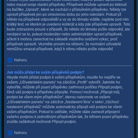
nebo mazat svoje vlastní příspěvky. Příspěvek můžete upravit po kliknutí
na tlačítko „Upravit“, které se nachází v příslušném příspěvku. Někdy lze
upravit příspěvek jen po omezenou dobu po jeho odeslání. Pokud již
někdo na příspěvek odpověděl a vy se do tématu vrátíte, najdete pod ním
krátký text, ve kterém je uvedeno kolikrát a kdy jste příspěvek upravili. Toto
bude zobrazeno pouze v případě, že někdo do tématu pošle odpověď, ale
neobjeví se to, pokud moderátor nebo administrátor upraví příspěvek,
ačkoli ti mohou zanechat na základě vlastního uvážení vzkaz, proč
příspěvek upravili. Vezměte prosím na vědomí, že normální uživatelé
nemůžou smazat příspěvek, když k němu někdo pošle odpověď.
Nahoru
Jak můžu přidat ke svým příspěvků podpis?
Abyste mohli přidat podpis k vašim příspěvkům, musíte ho nejdřív ve
vašem „Uživatelském panelu“ na záložce „Profil“ vytvořit. Jakmile ho
vytvoříte, můžete při psaní příspěvku zatrhnout políčko
Připojit podpis
,
čímž váš podpis k příspěvku připojíte. Pomocí možnosti „Připojit můj
podpis ke všem mým příspěvkům“, kterou naleznete ve vašem
„Uživatelském panelu“ na záložce „Nastavení fóra“ v sekci „Výchozí
nastavení příspěvků“ můžete automaticky připojit váš podpis ke všem
vašim příspěvkům. Pokud to uděláte, můžete stále zamezit připojení
vašeho podpisu k jednotlivým příspěvkům tak, že během psaní příspěvku
zrušíte zaškrtnutí možnosti
Připojit podpis
.
Nahoru