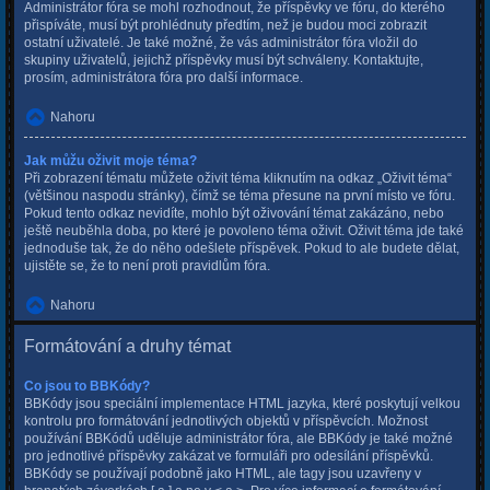
Administrátor fóra se mohl rozhodnout, že příspěvky ve fóru, do kterého
přispíváte, musí být prohlédnuty předtím, než je budou moci zobrazit
ostatní uživatelé. Je také možné, že vás administrátor fóra vložil do
skupiny uživatelů, jejichž příspěvky musí být schváleny. Kontaktujte,
prosím, administrátora fóra pro další informace.
Nahoru
Jak můžu oživit moje téma?
Při zobrazení tématu můžete oživit téma kliknutím na odkaz „Oživit téma“
(většinou naspodu stránky), čímž se téma přesune na první místo ve fóru.
Pokud tento odkaz nevidíte, mohlo být oživování témat zakázáno, nebo
ještě neuběhla doba, po které je povoleno téma oživit. Oživit téma jde také
jednoduše tak, že do něho odešlete příspěvek. Pokud to ale budete dělat,
ujistěte se, že to není proti pravidlům fóra.
Nahoru
Formátování a druhy témat
Co jsou to BBKódy?
BBKódy jsou speciální implementace HTML jazyka, které poskytují velkou
kontrolu pro formátování jednotlivých objektů v příspěvcích. Možnost
používání BBKódů uděluje administrátor fóra, ale BBKódy je také možné
pro jednotlivé příspěvky zakázat ve formuláři pro odesílání příspěvků.
BBKódy se používají podobně jako HTML, ale tagy jsou uzavřeny v