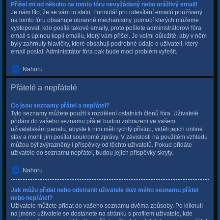
Přišel mi od někoho na tomto fóru nevyžádaný nebo urážlivý email!
Je nám líto, že se vám to stalo. Formulář pro odesílání emailů používaný
na tomto fóru obsahuje obranné mechanismy, pomocí kterých můžeme
vystopovat, kdo posílá takové emaily, proto pošlete administrátorovi fóra
email s úplnou kopií emailu, který vám přišel. Je velmi důležité, aby v něm
byly zahrnuty hlavičky, které obsahují podrobné údaje o uživateli, který
email poslal. Administrátor fóra pak bude moci problém vyřešit.
Nahoru
Přátelé a nepřátelé
Co jsou seznamy přátel a nepřátel?
Tyto seznamy můžete použít k rozdělení ostatních členů fóra. Uživatelé
přidáni do vašeho seznamu přátel budou zobrazeni ve vašem
uživatelském panelu, abyste k nim měli rychlý přístup, viděli jejich online
stav a mohli jim posílat soukromé zprávy. V závislosti na použitém vzhledu
můžou být zvýrazněny i příspěvky od těchto uživatelů. Pokud přidáte
uživatele do seznamu nepřátel, budou jejich příspěvky skryty.
Nahoru
Jak můžu přidat nebo odstranit uživatele do/z mého seznamu přátel
nebo nepřátel?
Uživatele můžete přidat do vašeho seznamu dvěma způsoby. Po kliknutí
na jméno uživatele se dostanete na stránku s profilem uživatele, kde