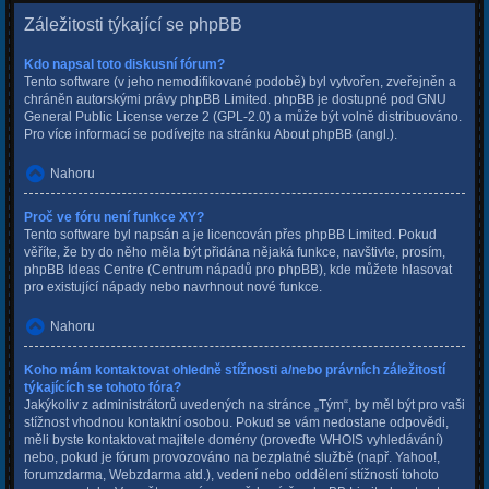
Záležitosti týkající se phpBB
Kdo napsal toto diskusní fórum?
Tento software (v jeho nemodifikované podobě) byl vytvořen, zveřejněn a
chráněn autorskými právy
phpBB Limited
. phpBB je dostupné pod GNU
General Public License verze 2 (GPL-2.0) a může být volně distribuováno.
Pro více informací se podívejte na stránku
About phpBB
(angl.).
Nahoru
Proč ve fóru není funkce XY?
Tento software byl napsán a je licencován přes phpBB Limited. Pokud
věříte, že by do něho měla být přidána nějaká funkce, navštivte, prosím,
phpBB Ideas Centre
(Centrum nápadů pro phpBB), kde můžete hlasovat
pro existující nápady nebo navrhnout nové funkce.
Nahoru
Koho mám kontaktovat ohledně stížnosti a/nebo právních záležitostí
týkajících se tohoto fóra?
Jakýkoliv z administrátorů uvedených na stránce „Tým“, by měl být pro vaši
stížnost vhodnou kontaktní osobou. Pokud se vám nedostane odpovědi,
měli byste kontaktovat majitele domény (proveďte
WHOIS vyhledávání
)
nebo, pokud je fórum provozováno na bezplatné službě (např. Yahoo!,
forumzdarma, Webzdarma atd.), vedení nebo oddělení stížností tohoto