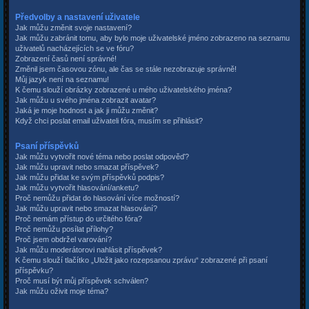
Předvolby a nastavení uživatele
Jak můžu změnit svoje nastavení?
Jak můžu zabránit tomu, aby bylo moje uživatelské jméno zobrazeno na seznamu
uživatelů nacházejících se ve fóru?
Zobrazení časů není správné!
Změnil jsem časovou zónu, ale čas se stále nezobrazuje správně!
Můj jazyk není na seznamu!
K čemu slouží obrázky zobrazené u mého uživatelského jména?
Jak můžu u svého jména zobrazit avatar?
Jaká je moje hodnost a jak ji můžu změnit?
Když chci poslat email uživateli fóra, musím se přihlásit?
Psaní příspěvků
Jak můžu vytvořit nové téma nebo poslat odpověď?
Jak můžu upravit nebo smazat příspěvek?
Jak můžu přidat ke svým příspěvků podpis?
Jak můžu vytvořit hlasování/anketu?
Proč nemůžu přidat do hlasování více možností?
Jak můžu upravit nebo smazat hlasování?
Proč nemám přístup do určitého fóra?
Proč nemůžu posílat přílohy?
Proč jsem obdržel varování?
Jak můžu moderátorovi nahlásit příspěvek?
K čemu slouží tlačítko „Uložit jako rozepsanou zprávu“ zobrazené při psaní
příspěvku?
Proč musí být můj příspěvek schválen?
Jak můžu oživit moje téma?