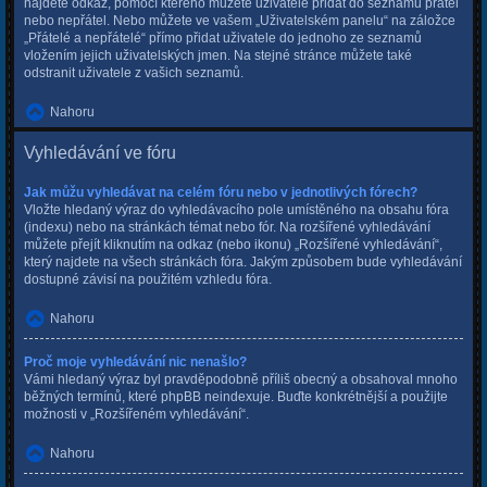
najdete odkaz, pomocí kterého můžete uživatele přidat do seznamu přátel
nebo nepřátel. Nebo můžete ve vašem „Uživatelském panelu“ na záložce
„Přátelé a nepřátelé“ přímo přidat uživatele do jednoho ze seznamů
vložením jejich uživatelských jmen. Na stejné stránce můžete také
odstranit uživatele z vašich seznamů.
Nahoru
Vyhledávání ve fóru
Jak můžu vyhledávat na celém fóru nebo v jednotlivých fórech?
Vložte hledaný výraz do vyhledávacího pole umístěného na obsahu fóra
(indexu) nebo na stránkách témat nebo fór. Na rozšířené vyhledávání
můžete přejít kliknutím na odkaz (nebo ikonu) „Rozšířené vyhledávání“,
který najdete na všech stránkách fóra. Jakým způsobem bude vyhledávání
dostupné závisí na použitém vzhledu fóra.
Nahoru
Proč moje vyhledávání nic nenašlo?
Vámi hledaný výraz byl pravděpodobně příliš obecný a obsahoval mnoho
běžných termínů, které phpBB neindexuje. Buďte konkrétnější a použijte
možnosti v „Rozšířeném vyhledávání“.
Nahoru