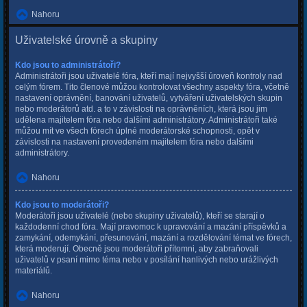
Nahoru
Uživatelské úrovně a skupiny
Kdo jsou to administrátoři?
Administrátoři jsou uživatelé fóra, kteří mají nejvyšší úroveň kontroly nad
celým fórem. Tito členové můžou kontrolovat všechny aspekty fóra, včetně
nastavení oprávnění, banování uživatelů, vytváření uživatelských skupin
nebo moderátorů atd. a to v závislosti na oprávněních, která jsou jim
udělena majitelem fóra nebo dalšími administrátory. Administrátoři také
můžou mít ve všech fórech úplné moderátorské schopnosti, opět v
závislosti na nastavení provedeném majitelem fóra nebo dalšími
administrátory.
Nahoru
Kdo jsou to moderátoři?
Moderátoři jsou uživatelé (nebo skupiny uživatelů), kteří se starají o
každodenní chod fóra. Mají pravomoc k upravování a mazání příspěvků a
zamykání, odemykání, přesunování, mazání a rozdělování témat ve fórech,
která moderují. Obecně jsou moderátoři přítomni, aby zabraňovali
uživatelů v psaní mimo téma nebo v posílání hanlivých nebo urážlivých
materiálů.
Nahoru