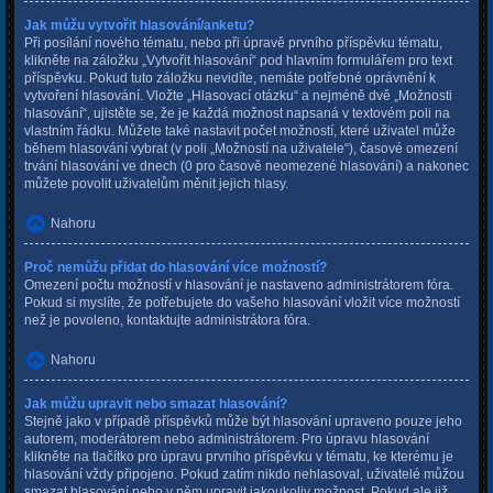
Jak můžu vytvořit hlasování/anketu?
Při posílání nového tématu, nebo při úpravě prvního příspěvku tématu,
klikněte na záložku „Vytvořit hlasování“ pod hlavním formulářem pro text
příspěvku. Pokud tuto záložku nevidíte, nemáte potřebné oprávnění k
vytvoření hlasování. Vložte „Hlasovací otázku“ a nejméně dvě „Možnosti
hlasování“, ujistěte se, že je každá možnost napsaná v textovém poli na
vlastním řádku. Můžete také nastavit počet možností, které uživatel může
během hlasování vybrat (v poli „Možností na uživatele“), časové omezení
trvání hlasování ve dnech (0 pro časově neomezené hlasování) a nakonec
můžete povolit uživatelům měnit jejich hlasy.
Nahoru
Proč nemůžu přidat do hlasování více možností?
Omezení počtu možností v hlasování je nastaveno administrátorem fóra.
Pokud si myslíte, že potřebujete do vašeho hlasování vložit více možností
než je povoleno, kontaktujte administrátora fóra.
Nahoru
Jak můžu upravit nebo smazat hlasování?
Stejně jako v případě příspěvků může být hlasování upraveno pouze jeho
autorem, moderátorem nebo administrátorem. Pro úpravu hlasování
klikněte na tlačítko pro úpravu prvního příspěvku v tématu, ke kterému je
hlasování vždy připojeno. Pokud zatím nikdo nehlasoval, uživatelé můžou
smazat hlasování nebo v něm upravit jakoukoliv možnost. Pokud ale již