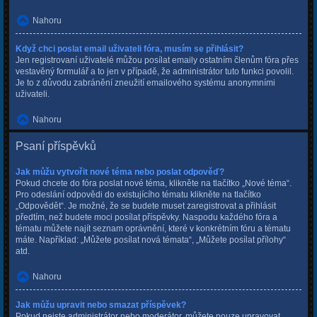
Nahoru
Když chci poslat email uživateli fóra, musím se přihlásit?
Jen registrovaní uživatelé můžou posílat emaily ostatním členům fóra přes
vestavěný formulář a to jen v případě, že administrátor tuto funkci povolil.
Je to z důvodu zabránění zneužití emailového systému anonymními
uživateli.
Nahoru
Psaní příspěvků
Jak můžu vytvořit nové téma nebo poslat odpověď?
Pokud chcete do fóra poslat nové téma, klikněte na tlačítko „Nové téma“.
Pro odeslání odpovědi do existujícího tématu klikněte na tlačítko
„Odpovědět“. Je možné, že se budete muset zaregistrovat a přihlásit
předtím, než budete moci posílat příspěvky. Naspodu každého fóra a
tématu můžete najít seznam oprávnění, které v konkrétním fóru a tématu
máte. Například: „Můžete posílat nová témata“, „Můžete posílat přílohy“
atd.
Nahoru
Jak můžu upravit nebo smazat příspěvek?
Pokud nejste administrátor nebo moderátor, můžete pouze upravovat