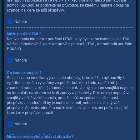
hranatých závorkách [ a ] a ne v < a >. Pro více informací o formátování
pomocí BBKódů se podívejte na průvodce, ke kterému najdete odkaz na
stránce, na které se píší příspěvky.
Nahoru
Můžu použít HTML?
Ne. Na tomto fóru nelze používat HTML, aby bylo zpracováno jako HTML.
Většinu formátování, které lze provést pomocí HTML, lze nahradit použitím
BBKódů.
Nahoru
Co jsou to smajlíci?
Smajlíci nebo emotikony jsou malé obrázky, které můžou být použity k
vyjádření pocitů a vytvořeny za použití krátkého kódu, např. kód :)
znamená radost a kód :( znamená smutek. Úplný seznam smajlíků najdete
na formuláři, na kterém se tvoří zprávy a příspěvky. Pokuste se nepoužívat
smajlíky v příliš velkém počtu, protože můžou způsobit nečitelnost
příspěvku a moderátoři by je mohli odstranit, nebo smazat celý váš
příspěvek. Administrátor fóra může také nastavit omezení počtu smajlíků,
které lze v příspěvku použít.
Nahoru
Můžu do příspěvků přidávat obrázky?