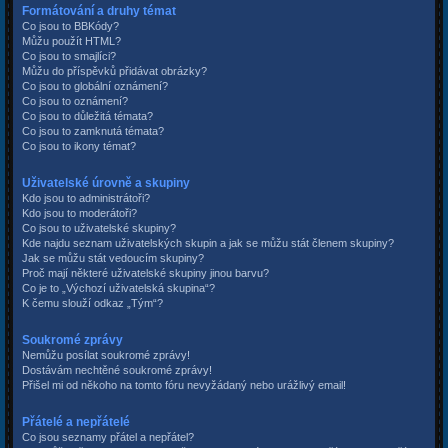
Formátování a druhy témat
Co jsou to BBKódy?
Můžu použít HTML?
Co jsou to smajlíci?
Můžu do příspěvků přidávat obrázky?
Co jsou to globální oznámení?
Co jsou to oznámení?
Co jsou to důležitá témata?
Co jsou to zamknutá témata?
Co jsou to ikony témat?
Uživatelské úrovně a skupiny
Kdo jsou to administrátoři?
Kdo jsou to moderátoři?
Co jsou to uživatelské skupiny?
Kde najdu seznam uživatelských skupin a jak se můžu stát členem skupiny?
Jak se můžu stát vedoucím skupiny?
Proč mají některé uživatelské skupiny jinou barvu?
Co je to „Výchozí uživatelská skupina“?
K čemu slouží odkaz „Tým“?
Soukromé zprávy
Nemůžu posílat soukromé zprávy!
Dostávám nechtěné soukromé zprávy!
Přišel mi od někoho na tomto fóru nevyžádaný nebo urážlivý email!
Přátelé a nepřátelé
Co jsou seznamy přátel a nepřátel?