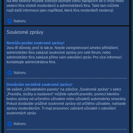
Na této stránce můžete zobrazit seznam členů starajících se o chod nebo
vedení fóra včetně moderátorů a administrátorů fóra. Také tam můžete
najít další informace jako například, která fóra moderátoři moderují.
Nahoru
Soukromé zprávy
Nemůžu posílat soukromé zprávy!
Jsou tři důvody, proč to tak je. Nejste zaregistrovaní a/nebo přihlášení,
administrátor fóra zakázal soukromé zprávy pro celé fórum, nebo
administrátor fóra zakázal přímo vám odesílání zpráv. Pro více informací
kontaktujte administrátora fóra.
Nahoru
Dostávám nechtěné soukromé zprávy!
Ve vašem „Uživatelském panelu“ na záložce „Soukromé zprávy“ v sekci
„Pravidla, složky a nastavení“ můžete vytvořit pravidlo, pomocí kterého
budou zprávy od určeného uživatele nebo uživatelů automaticky smazány.
Pokud dostáváte urážlivé soukromé zprávy od určitého uživatele, nahlaste
zprávy moderátorům. Ti mají pravomoc zabránit uživateli v odesílání
soukromých zpráv.
Nahoru