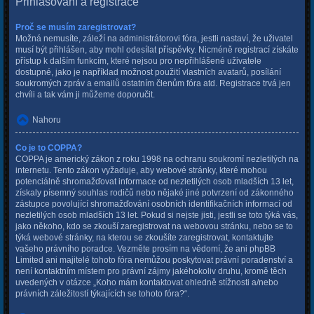
Přihlašování a registrace
Proč se musím zaregistrovat?
Možná nemusíte, záleží na administrátorovi fóra, jestli nastaví, že uživatel
musí být přihlášen, aby mohl odesílat příspěvky. Nicméně registrací získáte
přístup k dalším funkcím, které nejsou pro nepřihlášené uživatele
dostupné, jako je například možnost použití vlastních avatarů, posílání
soukromých zpráv a emailů ostatním členům fóra atd. Registrace trvá jen
chvíli a tak vám ji můžeme doporučit.
Nahoru
Co je to COPPA?
COPPA je americký zákon z roku 1998 na ochranu soukromí nezletilých na
internetu. Tento zákon vyžaduje, aby webové stránky, které mohou
potenciálně shromažďovat informace od nezletilých osob mladších 13 let,
získaly písemný souhlas rodičů nebo nějaké jiné potvrzení od zákonného
zástupce povolující shromažďování osobních identifikačních informací od
nezletilých osob mladších 13 let. Pokud si nejste jisti, jestli se toto týká vás,
jako někoho, kdo se zkouší zaregistrovat na webovou stránku, nebo se to
týká webové stránky, na kterou se zkoušíte zaregistrovat, kontaktujte
vašeho právního poradce. Vezměte prosím na vědomí, že ani phpBB
Limited ani majitelé tohoto fóra nemůžou poskytovat právní poradenství a
není kontaktním místem pro právní zájmy jakéhokoliv druhu, kromě těch
uvedených v otázce „Koho mám kontaktovat ohledně stížnosti a/nebo
právních záležitostí týkajících se tohoto fóra?“.