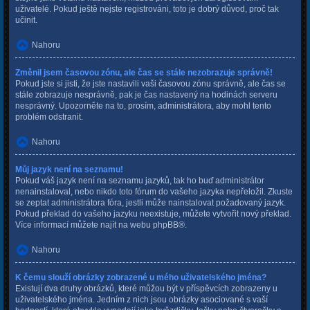
uživatelé. Pokud ještě nejste registrováni, toto je dobrý důvod, proč tak
učinit.
Nahoru
Změnil jsem časovou zónu, ale čas se stále nezobrazuje správně!
Pokud jste si jisti, že jste nastavili vaši časovou zónu správně, ale čas se
stále zobrazuje nesprávně, pak je čas nastavený na hodinách serveru
nesprávný. Upozorněte na to, prosím, administrátora, aby mohl tento
problém odstranit.
Nahoru
Můj jazyk není na seznamu!
Pokud váš jazyk není na seznamu jazyků, tak ho buď administrátor
nenainstaloval, nebo nikdo toto fórum do vašeho jazyka nepřeložil. Zkuste
se zeptat administrátora fóra, jestli může nainstalovat požadovaný jazyk.
Pokud překlad do vašeho jazyku neexistuje, můžete vytvořit nový překlad.
Více informací můžete najít na webu
phpBB
®.
Nahoru
K čemu slouží obrázky zobrazené u mého uživatelského jména?
Existují dva druhy obrázků, které můžou být v příspěvcích zobrazeny u
uživatelského jména. Jedním z nich jsou obrázky asociované s vaší