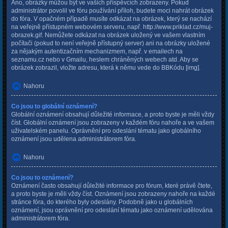
Ano, obrázky můžou být ve vašich příspěvcích zobrazeny. Pokud
administrátor povolil ve fóru používání příloh, budete moci nahrát obrázek
do fóra. V opačném případě musíte odkázat na obrázek, který se nachází
na veřejně přístupném webovém serveru, např. http://www.priklad.cz/muj-
obrazek.gif. Nemůžete odkázat na obrázek uložený ve vašem vlastním
počítači (pokud to není veřejně přístupný server) ani na obrázky uložené
za nějakým autentizačním mechanizmem, např. v emailech na
seznamu.cz nebo v Gmailu, heslem chráněných webech atd. Aby se
obrázek zobrazil, vložte adresu, která k němu vede do BBKódu [img].
Nahoru
Co jsou to globální oznámení?
Globální oznámení obsahují důležité informace, a proto byste je měli vždy
číst. Globální oznámení jsou zobrazeny v každém fóru nahoře a ve vašem
uživatelském panelu. Oprávnění pro odeslání tématu jako globálního
oznámení jsou udělena administrátorem fóra.
Nahoru
Co jsou to oznámení?
Oznámení často obsahují důležité informace pro fórum, které právě čtete,
a proto byste je měli vždy číst. Oznámení jsou zobrazeny nahoře na každé
stránce fóra, do kterého byly odeslány. Podobně jako u globálních
oznámení, jsou oprávnění pro odeslání tématu jako oznámení udělována
administrátorem fóra.