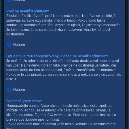
Proč se nemůžu přihlásit?
Existuje několik důvodů, proč k tomu může dojít. Nejdříve se ujistěte, že
zadáváte správné uživatelské jméno a heslo. Pokud tomu tak je,
kontaktujte administrátora fóra, abyste se ujistili, že jste nebyli zabanováni.
Je také možné, že je na webu chyba v nastavení, která by měla být
odstraněna.
Nahoru
Byl jsem ve fóru zaregistrovaný, ale teď se nemůžu přihlásit?!
Je možné, že administrátor z nějakého důvodu deaktivoval nebo smazal
váš účet. Na některých fórech také pravidelně odstraňují uživatele, kteří
dlouhou dobu do fóra nic nenapsali, čímž se zmenší velikost databáze.
Pokud je to váš případ, zaregistrujte se znovu a pokuste se více zapojit do
diskuzí.
Nahoru
Zapomněl jsem heslo!
Nepropadejte panice! Vaše původní heslo nelze sice získat zpět, ale
můžete ho jednoduše resetovat. Přejděte na přihlašovací stránku a
klikněte na odkaz
Zapomněl/a jsem heslo
. Postupujte podle instrukcí a
brzy se opět budete moci přihlásit.
Pokud nebudete moci resetovat vaše heslo, kontaktujte administrátora
fóra.