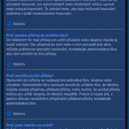
uživatelé hlasovali, jen administrátoři nebo moderátoři můžou upravit
nebo smazat hlasování. To zabrání tomu, aby byly možnosti hlasování
změněny v ještě neukončeném hlasování.
Nahoru
Proč nemám přístup do určitého fóra?
Do některých fór mají přístup jen určití uživatelé nebo skupiny. Abyste je
mohli zobrazit, číst, přispívat do nich nebo v nich provádět jiné akce,
můžete potřebovat speciální oprávnění. Kontaktujte administrátora fóra,
aby vám umožnil do fóra přístup.
Nahoru
Proč nemůžu posílat přílohy?
Oprávnění pro přílohy se nastavují pro jednotlivá fóra, skupiny nebo
uživatele. Administrátor fóra nemusel povolit do určitého fóra, do kterého
můžete posílat příspěvky, přidávat přílohy, nebo možná, že posílat přílohy
můžou jen určité skupiny, do kterých nepatříte. Pokud si nejste jisti, z
jakého důvodu nemůžete k příspěvkům přidávat přílohy, kontaktujte
administrátora fóra.
Nahoru
Proč jsem obdržel varování?