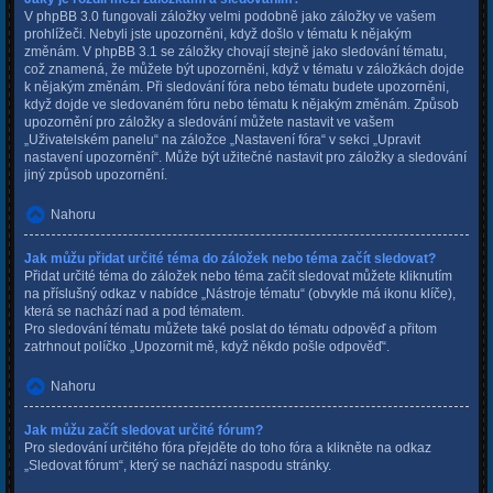
V phpBB 3.0 fungovali záložky velmi podobně jako záložky ve vašem
prohlížeči. Nebyli jste upozorněni, když došlo v tématu k nějakým
změnám. V phpBB 3.1 se záložky chovají stejně jako sledování tématu,
což znamená, že můžete být upozorněni, když v tématu v záložkách dojde
k nějakým změnám. Při sledování fóra nebo tématu budete upozorněni,
když dojde ve sledovaném fóru nebo tématu k nějakým změnám. Způsob
upozornění pro záložky a sledování můžete nastavit ve vašem
„Uživatelském panelu“ na záložce „Nastavení fóra“ v sekci „Upravit
nastavení upozornění“. Může být užitečné nastavit pro záložky a sledování
jiný způsob upozornění.
Nahoru
Jak můžu přidat určité téma do záložek nebo téma začít sledovat?
Přidat určité téma do záložek nebo téma začít sledovat můžete kliknutím
na příslušný odkaz v nabídce „Nástroje tématu“ (obvykle má ikonu klíče),
která se nachází nad a pod tématem.
Pro sledování tématu můžete také poslat do tématu odpověď a přitom
zatrhnout políčko „Upozornit mě, když někdo pošle odpověď“.
Nahoru
Jak můžu začít sledovat určité fórum?
Pro sledování určitého fóra přejděte do toho fóra a klikněte na odkaz
„Sledovat fórum“, který se nachází naspodu stránky.