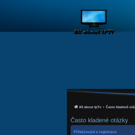
All about IpTv
Často kladené otá
Často kladené otázky
Přihlašování a registrace