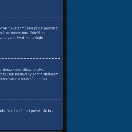
ofil“. Avatar můžete přidat jedním z
rát do tohoto fóra. Záleží na
vatary používat, kontaktujte
slouží k identifikaci určitých
otože jsou nastaveny administrátorem
de tolerováno a moderátor nebo
trátor tuto funkci povolil. Je to z