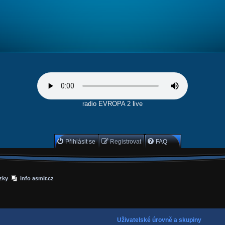
radio EVROPA 2 live
Přihlásit se
Registrovat
FAQ
zky
info asmir.cz
Uživatelské úrovně a skupiny