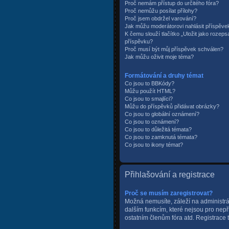
Proč nemám přístup do určitého fóra?
Proč nemůžu posílat přílohy?
Proč jsem obdržel varování?
Jak můžu moderátorovi nahlásit příspěve
K čemu slouží tlačítko „Uložit jako rozep
příspěvku?
Proč musí být můj příspěvek schválen?
Jak můžu oživit moje téma?
Formátování a druhy témat
Co jsou to BBKódy?
Můžu použít HTML?
Co jsou to smajlíci?
Můžu do příspěvků přidávat obrázky?
Co jsou to globální oznámení?
Co jsou to oznámení?
Co jsou to důležitá témata?
Co jsou to zamknutá témata?
Co jsou to ikony témat?
Přihlašování a registrace
Proč se musím zaregistrovat?
Možná nemusíte, záleží na administráto
dalším funkcím, které nejsou pro nepř
ostatním členům fóra atd. Registrace t