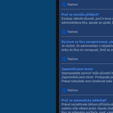
Nahoru
Proč se nemůžu přihlásit?
Existuje několik důvodů, proč k tomu 
administrátora fóra, abyste se ujistil
Nahoru
Byl jsem ve fóru zaregistrovaný, al
Je možné, že administrátor z nějakého
dobu do fóra nic nenapsali, čímž se zm
Nahoru
Zapomněl jsem heslo!
Nepropadejte panice! Vaše původní hes
Zapomněl/a jsem heslo
. Postupujte p
Pokud nebudete moci resetovat vaše he
Nahoru
Proč se automaticky odhlašuji?
Pokud nezatrhnete během přihlašová
vašeho účtu někým jiným. Abyste zůst
fóru ze sdíleného počítače, např. v k