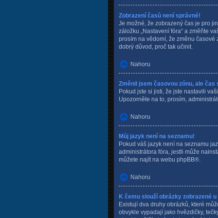
Zobrazení časů není správné!
Je možné, že zobrazený čas je pro jin
záložku „Nastavení fóra“ a změňte va
prosím na vědomí, že změnu časové zón
dobrý důvod, proč tak učinit.
Nahoru
Změnil jsem časovou zónu, ale čas 
Pokud jste si jisti, že jste nastavil
Upozorněte na to, prosím, administrát
Nahoru
Můj jazyk není na seznamu!
Pokud váš jazyk není na seznamu jazyk
administrátora fóra, jestli může nain
můžete najít na webu
phpBB
®.
Nahoru
K čemu slouží obrázky zobrazené u
Existují dva druhy obrázků, které můž
obvykle vypadají jako hvězdičky, tečky 