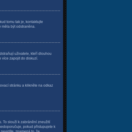
kud tomu tak je, kontaktujte
by měla být odstraněna.
traňují uživatele, kteří dlouhou
 více zapojit do diskuzí.
ovací stránku a klikněte na odkaz
. To slouží k zabránění zneužití
 nedoporučuje, pokud přistupujete k
 nevidíte, znamená to, že