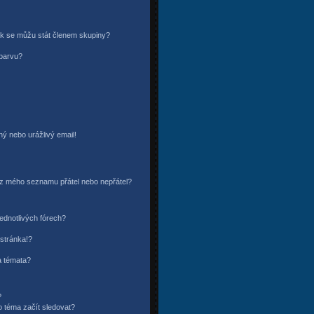
ak se můžu stát členem skupiny?
 barvu?
ý nebo urážlivý email!
o/z mého seznamu přátel nebo nepřátel?
ednotlivých fórech?
stránka!?
a témata?
?
o téma začít sledovat?