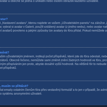
 avatar a obecně se jedná o unikátní nebo osobní obrázek každého uživatele.
vatar?
„Nastavení avataru“, kterou najdete ve vašem „Uživatelském panelu“ na záložce „Pr
, vybrat si avatar v Galerii, použít vzdálený avatar (z jiného webu), nebo avatar nah
vání avatarů povoleno a jakými způsoby lze avatary do fóra přidat. Pokud nemůžete a
změnit?
ím uživatelským jménem, indikují počet příspěvků, které jste do fóra odeslali, nebo 
trátorů. Obecně řečeno, nemůžete sami změnit znění žádných hodností ve fóru, pr
čným přispíváním jen proto, abyste dosáhli vyšší hodnosti. Na většině fór to nebu
et příspěvků.
a, musím se přihlásit?
at emaily ostatním členům fóra přes vestavěný formulář a to jen v případě, že adminis
o systému anonymními uživateli.