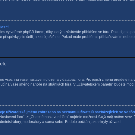
kies“?
s vytvořené phpBB fórem, díky kterým zůstáváte přihlášen ve fóru. Pokud je to po
é příspěvky jste četli, a které ještě ne. Pokud máte problém s přihlašováním nebo
tele
 jsou všechna vaše nastavení uložena v databázi fóra. Pro jejich změnu přejděte na
knutí na vaše jméno nahoře na stránkách fóra. V „Uživatelském panelu“ budete moc
oje uživatelské jméno zobrazeno na seznamu uživatelů nacházejících se ve fór
Nastavení fóra“ -> „Obecné nastavení fóra“ najdete možnost
Skrýt můj online stav
. 
dministrátory, moderátory a sama sebe. Budete počítán jako skrytý uživatel.