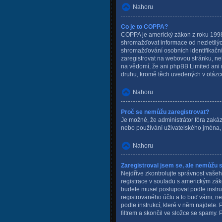
Nahoru
Co je to COPPA?
COPPA je americký zákon z roku 1998 
shromažďovat informace od nezletilýc
shromažďování osobních identifikačních
zaregistrovat na webovou stránku, ne
na vědomí, že ani phpBB Limited ani 
druhu, kromě těch uvedených v otázce 
Nahoru
Proč se nemůžu zaregistrovat?
Je možné, že administrátor fóra zakáz
nebo používání uživatelského jména, 
Nahoru
Zaregistroval jsem se, ale nemůžu se
Nejdříve zkontrolujte správnost vašeh
registrace v souladu s americkým záko
budete muset postupovat podle instru
registrovaného účtu a to buď vámi, ne
podle instrukcí, které v něm najdete.
filtrem a skončil ve složce se spamy. 