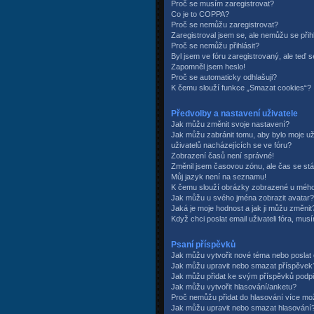
Proč se musím zaregistrovat?
Co je to COPPA?
Proč se nemůžu zaregistrovat?
Zaregistroval jsem se, ale nemůžu se přihl
Proč se nemůžu přihlásit?
Byl jsem ve fóru zaregistrovaný, ale teď s
Zapomněl jsem heslo!
Proč se automaticky odhlašuji?
K čemu slouží funkce „Smazat cookies“?
Předvolby a nastavení uživatele
Jak můžu změnit svoje nastavení?
Jak můžu zabránit tomu, aby bylo moje 
uživatelů nacházejících se ve fóru?
Zobrazení časů není správné!
Změnil jsem časovou zónu, ale čas se stá
Můj jazyk není na seznamu!
K čemu slouží obrázky zobrazené u mého
Jak můžu u svého jména zobrazit avatar?
Jaká je moje hodnost a jak ji můžu změnit
Když chci poslat email uživateli fóra, musí
Psaní příspěvků
Jak můžu vytvořit nové téma nebo posla
Jak můžu upravit nebo smazat příspěvek
Jak můžu přidat ke svým příspěvků podp
Jak můžu vytvořit hlasování/anketu?
Proč nemůžu přidat do hlasování více mo
Jak můžu upravit nebo smazat hlasování