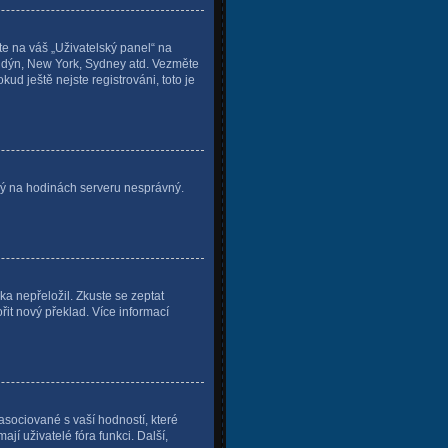
te na váš „Uživatelský panel“ na
Londýn, New York, Sydney atd. Vezměte
d ještě nejste registrováni, toto je
vený na hodinách serveru nesprávný.
a nepřeložil. Zkuste se zeptat
řit nový překlad. Více informací
asociované s vaší hodností, které
ají uživatelé fóra funkci. Další,