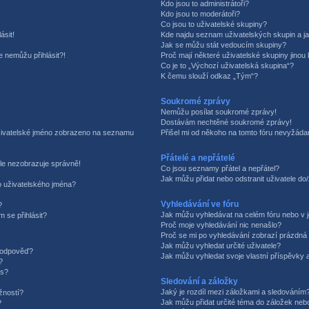
Kdo jsou to administrátoři?
Kdo jsou to moderátoři?
Co jsou to uživatelské skupiny?
ásit!
Kde najdu seznam uživatelských skupin a j
Jak se můžu stát vedoucím skupiny?
e nemůžu přihlásit?!
Proč mají některé uživatelské skupiny jinou
Co je to „Výchozí uživatelská skupina“?
K čemu slouží odkaz „Tým“?
Soukromé zprávy
Nemůžu posílat soukromé zprávy!
Dostávám nechtěné soukromé zprávy!
uživatelské jméno zobrazeno na seznamu
Přišel mi od někoho na tomto fóru nevyžádan
Přátelé a nepřátelé
le nezobrazuje správně!
Co jsou seznamy přátel a nepřátel?
Jak můžu přidat nebo odstranit uživatele d
 uživatelského jména?
Vyhledávání ve fóru
?
Jak můžu vyhledávat na celém fóru nebo v j
m se přihlásit?
Proč moje vyhledávání nic nenašlo?
Proč se mi po vyhledávání zobrazí prázdná 
Jak můžu vyhledat určité uživatele?
t odpověď?
Jak můžu vyhledat svoje vlastní příspěvky 
?
is?
Sledování a záložky
Jaký je rozdíl mezi záložkami a sledováním
žností?
Jak můžu přidat určité téma do záložek neb
?