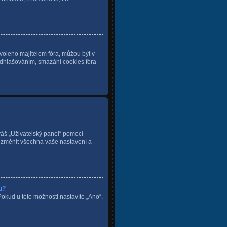
voleno majitelem fóra, můžou být v
 odhlašováním, smazání cookies fóra
 váš „Uživatelský panel“ pomocí
i změnit všechna vaše nastavení a
u?
Pokud u této možnosti nastavíte „Ano“,