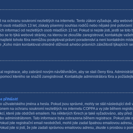
na ochranu soukromí nezletilých na internetu. Tento zákon vyžaduje, aby webové 
h osob mladších 13 let, získaly písemný souhlas rodičů nebo nějaké jiné potvrzen
 informací od nezletilých osob mladších 13 let. Pokud si nejste jisti, jestli se toto
bo se to týká webové stránky, na kterou se zkoušíte zaregistrovat, kontaktujte va
majitelé tohoto fóra nemůžou poskytovat právní poradenství a není kontaktním míst
„Koho mám kontaktovat ohledně stížnosti a/nebo právních záležitostí týkajících se 
al registrace, aby zabránil novým návštěvníkům, aby se stali členy fóra. Administrá
pomocí kterého se snažíš zaregistrovat. Kontaktujte administrátora fóra a požádej
 přihlásit!
o uživatelského jména a hesla. Pokud jsou správné, mohly se stát následující dvě 
nem na ochranu soukromí nezletilých na internetu COPPA a vy jste během registrace
kcí, které jste obdrželi emailem. Na některých fórech je také vyžadováno, aby před
bo administrátorem. Tato informace byla zobrazena během registrace. Pokud jste ob
 Pokud jste registrační email neobdrželi, mohli jste zadat špatnou emailovou adre
Pokud jste si jistí, že jste zadali správnou emailovou adresu, zkuste s prosbou o po