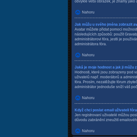
obvykle větší obrázek, je známý jako
Nahoru
Jak můžu u svého jména zobrazit a
Avatar můžete přidat pomocí možnosti 
následujících způsobů: použít Gravatar
administrátorovi fóra, jestli je použí
administrátora fóra.
Nahoru
Jaká je moje hodnost a jak ji můžu 
Hodnosti, které jsou zobrazeny pod vaš
uživatelů např. moderátorů a adminis
fóra. Prosím, nezatěžujte fórum zbyte
administrátor jednoduše sníží váš poč
Nahoru
Když chci poslat email uživateli fór
Jen registrovaní uživatelé můžou posíl
důvodu zabránění zneužití emailovéh
Nahoru