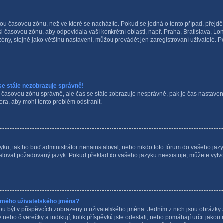
ou časovou zónu, než ve které se nacházíte. Pokud se jedná o tento případ, přejdě
ši časovou zónu, aby odpovídala vaší konkrétní oblasti, např. Praha, Bratislava, 
y, stejně jako většinu nastavení, můžou provádět jen zaregistrovaní uživatelé. Poku
se stále nezobrazuje správně!
i vaši časovou zónu správně, ale čas se stále zobrazuje nesprávně, pak je čas nasta
ora, aby mohl tento problém odstranit.
ů, tak ho buď administrátor nenainstaloval, nebo nikdo toto fórum do vašeho jazyk
stalovat požadovaný jazyk. Pokud překlad do vašeho jazyku neexistuje, můžete vytvo
 mého uživatelského jména?
ou být v příspěvcích zobrazeny u uživatelského jména. Jedním z nich jsou obrázky 
nebo čtverečky a indikují, kolik příspěvků jste odeslali, nebo pomáhají určit jakou m