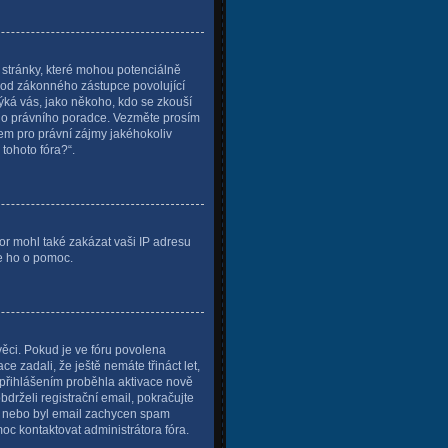
stránky, které mohou potenciálně
í od zákonného zástupce povolující
 týká vás, jako někoho, kdo se zkouší
šeho právního poradce. Vezměte prosím
em pro právní zájmy jakéhokoliv
tohoto fóra?“.
tor mohl také zakázat vaši IP adresu
te ho o pomoc.
věci. Pokud je ve fóru povolena
 zadali, že ještě nemáte třináct let,
 přihlášením proběhla aktivace nově
drželi registrační email, pokračujte
su, nebo byl email zachycen spam
moc kontaktovat administrátora fóra.