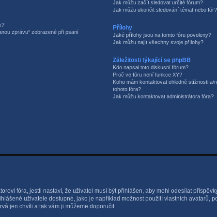
Jak můžu začít sledovat určité fórum?
Jak můžu ukončit sledování témat nebo fór?
k?
Přílohy
sanou zprávu“ zobrazené při psaní
Jaké přílohy jsou na tomto fóru povoleny?
Jak můžu najít všechny svoje přílohy?
Záležitosti týkající se phpBB
Kdo napsal toto diskusní fórum?
Proč ve fóru není funkce XY?
Koho mám kontaktovat ohledně stížnosti a/ne
tohoto fóra?
Jak můžu kontaktovat administrátora fóra?
rovi fóra, jestli nastaví, že uživatel musí být přihlášen, aby mohl odesílat příspěvk
ihlášené uživatele dostupné, jako je například možnost použití vlastních avatarů, 
rvá jen chvíli a tak vám ji můžeme doporučit.