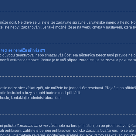
může dojít. Nejdříve se ujistěte, že zadáváte správné uživatelské jméno a heslo. Po
i, že jste nebyli zabanováni. Je také možné, že je na webu chyba v nastavení, která 
e teď se nemůžu přihlásit?!
 důvodu deaktivoval nebo smazal váš účet. Na některých fórech také pravidelně ods
enší velikost databáze. Pokud je to váš případ, zaregistrujte se znovu a pokuste se
lo nelze sice získat zpět, ale můžete ho jednoduše resetovat. Přejděte na přihlaš
odle instrukcí a brzy se opět budete moci přihlásit.
slo, kontaktujte administrátora fóra.
ní políčko
Zapamatovat si mě
zůstanete na fóru přihlášen jen po přednastavený čas
ali přihlášeni, zatrhněte během přihlašování políčko
Zapamatovat si mě
. To se ale
nihovně, internetové kavárně, počítačové učebně atd. Pokud toto zaškrtávací políčko