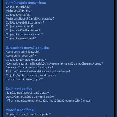
Formátování a druhy témat
Co jsou to BBKódy?
Můžu použít HTML?
Co jsou to smajlíci?
Můžu do příspěvků přidávat obrázky?
Co jsou to globální oznámení?
Co jsou to oznámení?
Co jsou to důležitá témata?
Co jsou to zamknutá témata?
Co jsou to ikony témat?
Uživatelské úrovně a skupiny
Kdo jsou to administrátoři?
Kdo jsou to moderátoři?
Co jsou to uživatelské skupiny?
Kde najdu seznam uživatelských skupin a jak se můžu stát členem skupiny?
Jak se můžu stát vedoucím skupiny?
Proč mají některé uživatelské skupiny jinou barvu?
Co je to „Výchozí uživatelská skupina“?
K čemu slouží odkaz „Tým“?
Soukromé zprávy
Nemůžu posílat soukromé zprávy!
Dostávám nechtěné soukromé zprávy!
Přišel mi od někoho na tomto fóru nevyžádaný nebo urážlivý email!
Přátelé a nepřátelé
Co jsou seznamy přátel a nepřátel?