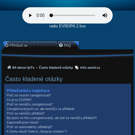
radio EVROPA 2 live
Přihlásit se
Registrovat
FAQ
All about IpTv
Často kladené otázky
info asmir.cz
Často kladené otázky
Přihlašování a registrace
Proč se musím zaregistrovat?
Co je to COPPA?
Proč se nemůžu zaregistrovat?
Zaregistroval jsem se, ale nemůžu se přihlásit!
Proč se nemůžu přihlásit?
Byl jsem ve fóru zaregistrovaný, ale teď se nemůžu přihlásit?!
Zapomněl jsem heslo!
Proč se automaticky odhlašuji?
K čemu slouží funkce „Smazat cookies“?