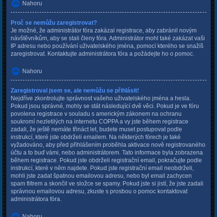
Nahoru
Proč se nemůžu zaregistrovat?
Je možné, že administrátor fóra zakázal registrace, aby zabránil novým
návštěvníkům, aby se stali členy fóra. Administrátor mohl také zakázat vaši
IP adresu nebo používání uživatelského jména, pomocí kterého se snažíš
zaregistrovat. Kontaktujte administrátora fóra a požádejte ho o pomoc.
Nahoru
Zaregistroval jsem se, ale nemůžu se přihlásit!
Nejdříve zkontrolujte správnost vašeho uživatelského jména a hesla.
Pokud jsou správné, mohly se stát následující dvě věci. Pokud je ve fóru
povolena registrace v souladu s americkým zákonem na ochranu
soukromí nezletilých na internetu COPPA a vy jste během registrace
zadali, že ještě nemáte třináct let, budete muset postupovat podle
instrukcí, které jste obdrželi emailem. Na některých fórech je také
vyžadováno, aby před přihlášením proběhla aktivace nově registrovaného
účtu a to buď vámi, nebo administrátorem. Tato informace byla zobrazena
během registrace. Pokud jste obdrželi registrační email, pokračujte podle
instrukcí, které v něm najdete. Pokud jste registrační email neobdrželi,
mohli jste zadat špatnou emailovou adresu, nebo byl email zachycen
spam filtrem a skončil ve složce se spamy. Pokud jste si jistí, že jste zadali
správnou emailovou adresu, zkuste s prosbou o pomoc kontaktovat
administrátora fóra.
Nahoru