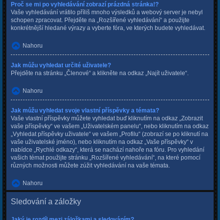
Proč se mi po vyhledávání zobrazí prázdná stránka!?
Vaše vyhledávání vrátilo příliš mnoho výsledků a webový server je nebyl
schopen zpracovat. Přejděte na „Rozšířené vyhledávání“ a použijte
konkrétnější hledané výrazy a vyberte fóra, ve kterých budete vyhledávat.
Nahoru
Jak můžu vyhledat určité uživatele?
Přejděte na stránku „Členové“ a klikněte na odkaz „Najít uživatele“.
Nahoru
Jak můžu vyhledat svoje vlastní příspěvky a témata?
Vaše vlastní příspěvky můžete vyhledat buď kliknutím na odkaz „Zobrazit
vaše příspěvky“ ve vašem „Uživatelském panelu“, nebo kliknutím na odkaz
„Vyhledat příspěvky uživatele“ ve vašem „Profilu“ (zobrazí se po kliknutí na
vaše uživatelské jméno), nebo kliknutím na odkaz „Vaše příspěvky“ v
nabídce „Rychlé odkazy“, která se nachází nahoře na fóru. Pro vyhledání
vašich témat použijte stránku „Rozšířené vyhledávání“, na které pomocí
různých možnosti můžete zúžit vyhledávání na vaše témata.
Nahoru
Sledování a záložky
Jaký je rozdíl mezi záložkami a sledováním?