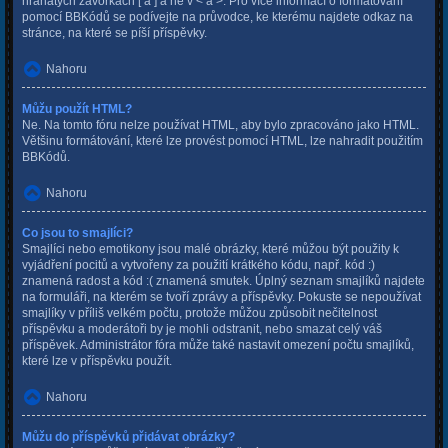
hranatých závorkách [ a ] a ne v < a >. Pro více informací o formátování
pomocí BBKódů se podívejte na průvodce, ke kterému najdete odkaz na
stránce, na které se píší příspěvky.
Nahoru
Můžu použít HTML?
Ne. Na tomto fóru nelze používat HTML, aby bylo zpracováno jako HTML.
Většinu formátování, které lze provést pomocí HTML, lze nahradit použitím
BBKódů.
Nahoru
Co jsou to smajlíci?
Smajlíci nebo emotikony jsou malé obrázky, které můžou být použity k
vyjádření pocitů a vytvořeny za použití krátkého kódu, např. kód :)
znamená radost a kód :( znamená smutek. Úplný seznam smajlíků najdete
na formuláři, na kterém se tvoří zprávy a příspěvky. Pokuste se nepoužívat
smajlíky v příliš velkém počtu, protože můžou způsobit nečitelnost
příspěvku a moderátoři by je mohli odstranit, nebo smazat celý váš
příspěvek. Administrátor fóra může také nastavit omezení počtu smajlíků,
které lze v příspěvku použít.
Nahoru
Můžu do příspěvků přidávat obrázky?