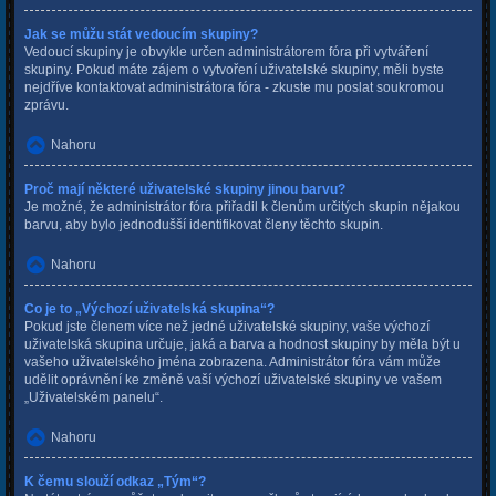
Jak se můžu stát vedoucím skupiny?
Vedoucí skupiny je obvykle určen administrátorem fóra při vytváření
skupiny. Pokud máte zájem o vytvoření uživatelské skupiny, měli byste
nejdříve kontaktovat administrátora fóra - zkuste mu poslat soukromou
zprávu.
Nahoru
Proč mají některé uživatelské skupiny jinou barvu?
Je možné, že administrátor fóra přiřadil k členům určitých skupin nějakou
barvu, aby bylo jednodušší identifikovat členy těchto skupin.
Nahoru
Co je to „Výchozí uživatelská skupina“?
Pokud jste členem více než jedné uživatelské skupiny, vaše výchozí
uživatelská skupina určuje, jaká a barva a hodnost skupiny by měla být u
vašeho uživatelského jména zobrazena. Administrátor fóra vám může
udělit oprávnění ke změně vaší výchozí uživatelské skupiny ve vašem
„Uživatelském panelu“.
Nahoru
K čemu slouží odkaz „Tým“?