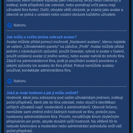
hodností, které obvykle vypadají jako hvězdičky, tečky nebo čtverečky a
indikují, kolik příspěvků jste odeslali, nebo pomáhají určit jakou mají
uživatelé fóra funkci. Další, obvykle větší obrázek, je známý jako avatar a
obecně se jedná o unikátní nebo osobní obrázek každého uživatele.
Nahoru
Jak můžu u svého jména zobrazit avatar?
Avatar můžete přidat pomocí možnosti „Nastavení avataru“, kterou najdete
ve vašem „Uživatelském panelu“ na záložce „Profil“. Avatar můžete přidat
jedním z následujících způsobů: použít Gravatar, vybrat si avatar v Galerii,
použít vzdálený avatar (z jiného webu), nebo avatar nahrát do tohoto fóra.
Záleží na administrátorovi fóra, jestli je používání avatarů povoleno a
jakými způsoby lze avatary do fóra přidat. Pokud nemůžete avatary
používat, kontaktujte administrátora fóra.
Nahoru
Jaká je moje hodnost a jak ji můžu změnit?
Hodnosti, které jsou zobrazeny pod vaším uživatelským jménem, indikují
počet příspěvků, které jste do fóra odeslali, nebo slouží k identifikaci
určitých uživatelů např. moderátorů a administrátorů. Obecně řečeno,
nemůžete sami změnit znění žádných hodností ve fóru, protože jsou
nastaveny administrátorem fóra. Prosím, nezatěžujte fórum zbytečným
přispíváním jen proto, abyste dosáhli vyšší hodnosti. Na většině fór to
nebude tolerováno a moderátor nebo administrátor jednoduše sníží váš
počet příspěvků.