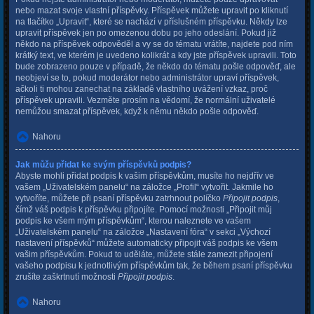
nebo mazat svoje vlastní příspěvky. Příspěvek můžete upravit po kliknutí
na tlačítko „Upravit“, které se nachází v příslušném příspěvku. Někdy lze
upravit příspěvek jen po omezenou dobu po jeho odeslání. Pokud již
někdo na příspěvek odpověděl a vy se do tématu vrátíte, najdete pod ním
krátký text, ve kterém je uvedeno kolikrát a kdy jste příspěvek upravili. Toto
bude zobrazeno pouze v případě, že někdo do tématu pošle odpověď, ale
neobjeví se to, pokud moderátor nebo administrátor upraví příspěvek,
ačkoli ti mohou zanechat na základě vlastního uvážení vzkaz, proč
příspěvek upravili. Vezměte prosím na vědomí, že normální uživatelé
nemůžou smazat příspěvek, když k němu někdo pošle odpověď.
Nahoru
Jak můžu přidat ke svým příspěvků podpis?
Abyste mohli přidat podpis k vašim příspěvkům, musíte ho nejdřív ve
vašem „Uživatelském panelu“ na záložce „Profil“ vytvořit. Jakmile ho
vytvoříte, můžete při psaní příspěvku zatrhnout políčko
Připojit podpis
,
čímž váš podpis k příspěvku připojíte. Pomocí možnosti „Připojit můj
podpis ke všem mým příspěvkům“, kterou naleznete ve vašem
„Uživatelském panelu“ na záložce „Nastavení fóra“ v sekci „Výchozí
nastavení příspěvků“ můžete automaticky připojit váš podpis ke všem
vašim příspěvkům. Pokud to uděláte, můžete stále zamezit připojení
vašeho podpisu k jednotlivým příspěvkům tak, že během psaní příspěvku
zrušíte zaškrtnutí možnosti
Připojit podpis
.
Nahoru