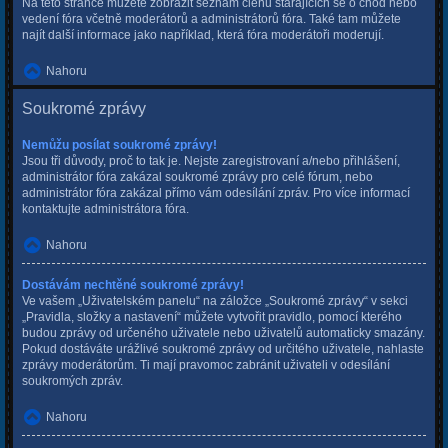
Na této stránce můžete zobrazit seznam členů starajících se o chod nebo
vedení fóra včetně moderátorů a administrátorů fóra. Také tam můžete
najít další informace jako například, která fóra moderátoři moderují.
Nahoru
Soukromé zprávy
Nemůžu posílat soukromé zprávy!
Jsou tři důvody, proč to tak je. Nejste zaregistrovaní a/nebo přihlášení,
administrátor fóra zakázal soukromé zprávy pro celé fórum, nebo
administrátor fóra zakázal přímo vám odesílání zpráv. Pro více informací
kontaktujte administrátora fóra.
Nahoru
Dostávám nechtěné soukromé zprávy!
Ve vašem „Uživatelském panelu“ na záložce „Soukromé zprávy“ v sekci
„Pravidla, složky a nastavení“ můžete vytvořit pravidlo, pomocí kterého
budou zprávy od určeného uživatele nebo uživatelů automaticky smazány.
Pokud dostáváte urážlivé soukromé zprávy od určitého uživatele, nahlaste
zprávy moderátorům. Ti mají pravomoc zabránit uživateli v odesílání
soukromých zpráv.
Nahoru