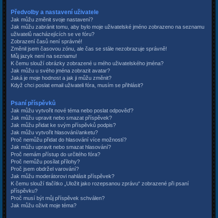
Předvolby a nastavení uživatele
Jak můžu změnit svoje nastavení?
Jak můžu zabránit tomu, aby bylo moje uživatelské jméno zobrazeno na seznamu
uživatelů nacházejících se ve fóru?
Zobrazení časů není správné!
Změnil jsem časovou zónu, ale čas se stále nezobrazuje správně!
Můj jazyk není na seznamu!
K čemu slouží obrázky zobrazené u mého uživatelského jména?
Jak můžu u svého jména zobrazit avatar?
Jaká je moje hodnost a jak ji můžu změnit?
Když chci poslat email uživateli fóra, musím se přihlásit?
Psaní příspěvků
Jak můžu vytvořit nové téma nebo poslat odpověď?
Jak můžu upravit nebo smazat příspěvek?
Jak můžu přidat ke svým příspěvků podpis?
Jak můžu vytvořit hlasování/anketu?
Proč nemůžu přidat do hlasování více možností?
Jak můžu upravit nebo smazat hlasování?
Proč nemám přístup do určitého fóra?
Proč nemůžu posílat přílohy?
Proč jsem obdržel varování?
Jak můžu moderátorovi nahlásit příspěvek?
K čemu slouží tlačítko „Uložit jako rozepsanou zprávu“ zobrazené při psaní
příspěvku?
Proč musí být můj příspěvek schválen?
Jak můžu oživit moje téma?