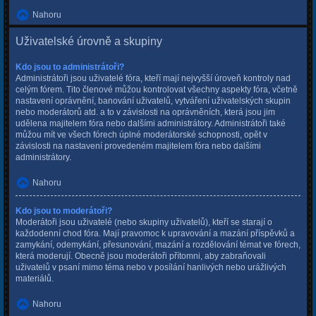
Nahoru
Uživatelské úrovně a skupiny
Kdo jsou to administrátoři?
Administrátoři jsou uživatelé fóra, kteří mají nejvyšší úroveň kontroly nad
celým fórem. Tito členové můžou kontrolovat všechny aspekty fóra, včetně
nastavení oprávnění, banování uživatelů, vytváření uživatelských skupin
nebo moderátorů atd. a to v závislosti na oprávněních, která jsou jim
udělena majitelem fóra nebo dalšími administrátory. Administrátoři také
můžou mít ve všech fórech úplné moderátorské schopnosti, opět v
závislosti na nastavení provedeném majitelem fóra nebo dalšími
administrátory.
Nahoru
Kdo jsou to moderátoři?
Moderátoři jsou uživatelé (nebo skupiny uživatelů), kteří se starají o
každodenní chod fóra. Mají pravomoc k upravování a mazání příspěvků a
zamykání, odemykání, přesunování, mazání a rozdělování témat ve fórech,
která moderují. Obecně jsou moderátoři přítomni, aby zabraňovali
uživatelů v psaní mimo téma nebo v posílání hanlivých nebo urážlivých
materiálů.
Nahoru