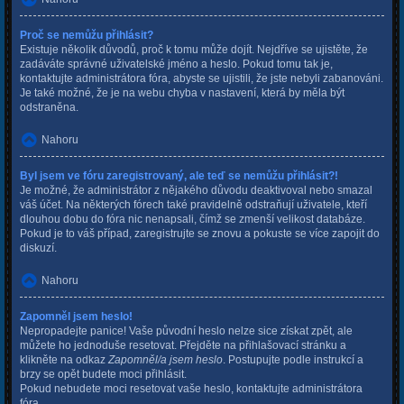
Proč se nemůžu přihlásit?
Existuje několik důvodů, proč k tomu může dojít. Nejdříve se ujistěte, že
zadáváte správné uživatelské jméno a heslo. Pokud tomu tak je,
kontaktujte administrátora fóra, abyste se ujistili, že jste nebyli zabanováni.
Je také možné, že je na webu chyba v nastavení, která by měla být
odstraněna.
Nahoru
Byl jsem ve fóru zaregistrovaný, ale teď se nemůžu přihlásit?!
Je možné, že administrátor z nějakého důvodu deaktivoval nebo smazal
váš účet. Na některých fórech také pravidelně odstraňují uživatele, kteří
dlouhou dobu do fóra nic nenapsali, čímž se zmenší velikost databáze.
Pokud je to váš případ, zaregistrujte se znovu a pokuste se více zapojit do
diskuzí.
Nahoru
Zapomněl jsem heslo!
Nepropadejte panice! Vaše původní heslo nelze sice získat zpět, ale
můžete ho jednoduše resetovat. Přejděte na přihlašovací stránku a
klikněte na odkaz
Zapomněl/a jsem heslo
. Postupujte podle instrukcí a
brzy se opět budete moci přihlásit.
Pokud nebudete moci resetovat vaše heslo, kontaktujte administrátora
fóra.