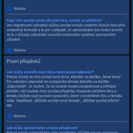
Nahoru
Když chci poslat email uživateli fóra, musím se přihlásit?
Jen registrovaní uživatelé můžou posílat emaily ostatním členům fóra přes
vestavěný formulář a to jen v případě, že administrátor tuto funkci povolil.
Je to z důvodu zabránění zneužití emailového systému anonymními
uživateli.
Nahoru
Psaní příspěvků
Jak můžu vytvořit nové téma nebo poslat odpověď?
Pokud chcete do fóra poslat nové téma, klikněte na tlačítko „Nové téma“.
Pro odeslání odpovědi do existujícího tématu klikněte na tlačítko
„Odpovědět“. Je možné, že se budete muset zaregistrovat a přihlásit
předtím, než budete moci posílat příspěvky. Naspodu každého fóra a
tématu můžete najít seznam oprávnění, které v konkrétním fóru a tématu
máte. Například: „Můžete posílat nová témata“, „Můžete posílat přílohy“
atd.
Nahoru
Jak můžu upravit nebo smazat příspěvek?
Pokud nejste administrátor nebo moderátor, můžete pouze upravovat