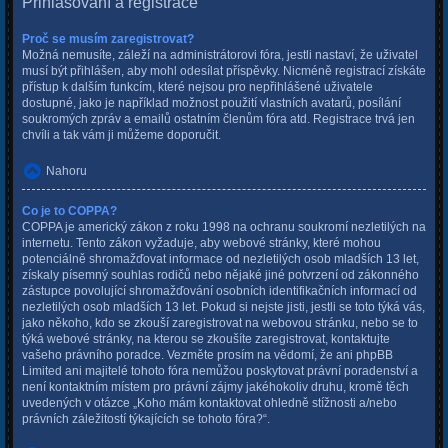
Přihlašování a registrace
Proč se musím zaregistrovat?
Možná nemusíte, záleží na administrátorovi fóra, jestli nastaví, že uživatel
musí být přihlášen, aby mohl odesílat příspěvky. Nicméně registrací získáte
přístup k dalším funkcím, které nejsou pro nepřihlášené uživatele
dostupné, jako je například možnost použití vlastních avatarů, posílání
soukromých zpráv a emailů ostatním členům fóra atd. Registrace trvá jen
chvíli a tak vám ji můžeme doporučit.
Nahoru
Co je to COPPA?
COPPA je americký zákon z roku 1998 na ochranu soukromí nezletilých na
internetu. Tento zákon vyžaduje, aby webové stránky, které mohou
potenciálně shromažďovat informace od nezletilých osob mladších 13 let,
získaly písemný souhlas rodičů nebo nějaké jiné potvrzení od zákonného
zástupce povolující shromažďování osobních identifikačních informací od
nezletilých osob mladších 13 let. Pokud si nejste jisti, jestli se toto týká vás,
jako někoho, kdo se zkouší zaregistrovat na webovou stránku, nebo se to
týká webové stránky, na kterou se zkoušíte zaregistrovat, kontaktujte
vašeho právního poradce. Vezměte prosím na vědomí, že ani phpBB
Limited ani majitelé tohoto fóra nemůžou poskytovat právní poradenství a
není kontaktním místem pro právní zájmy jakéhokoliv druhu, kromě těch
uvedených v otázce „Koho mám kontaktovat ohledně stížnosti a/nebo
právních záležitostí týkajících se tohoto fóra?“.