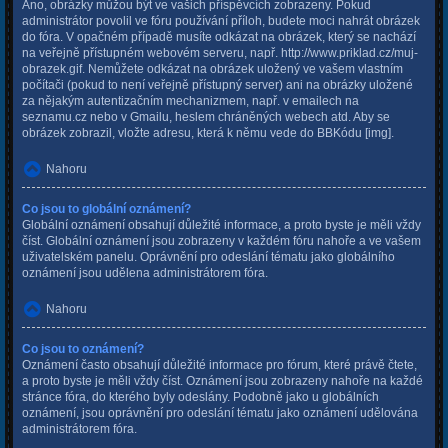
Ano, obrázky můžou být ve vašich příspěvcích zobrazeny. Pokud
administrátor povolil ve fóru používání příloh, budete moci nahrát obrázek
do fóra. V opačném případě musíte odkázat na obrázek, který se nachází
na veřejně přístupném webovém serveru, např. http://www.priklad.cz/muj-
obrazek.gif. Nemůžete odkázat na obrázek uložený ve vašem vlastním
počítači (pokud to není veřejně přístupný server) ani na obrázky uložené
za nějakým autentizačním mechanizmem, např. v emailech na
seznamu.cz nebo v Gmailu, heslem chráněných webech atd. Aby se
obrázek zobrazil, vložte adresu, která k němu vede do BBKódu [img].
Nahoru
Co jsou to globální oznámení?
Globální oznámení obsahují důležité informace, a proto byste je měli vždy
číst. Globální oznámení jsou zobrazeny v každém fóru nahoře a ve vašem
uživatelském panelu. Oprávnění pro odeslání tématu jako globálního
oznámení jsou udělena administrátorem fóra.
Nahoru
Co jsou to oznámení?
Oznámení často obsahují důležité informace pro fórum, které právě čtete,
a proto byste je měli vždy číst. Oznámení jsou zobrazeny nahoře na každé
stránce fóra, do kterého byly odeslány. Podobně jako u globálních
oznámení, jsou oprávnění pro odeslání tématu jako oznámení udělována
administrátorem fóra.