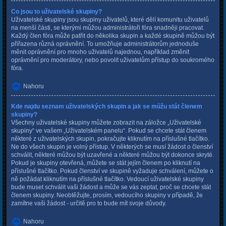
Co jsou to uživatelské skupiny?
Uživatelské skupiny jsou skupiny uživatelů, které dělí komunitu uživatelů
na menší části, se kterými můžou administrátoři fóra snadněji pracovat.
Každý člen fóra může patřit do několika skupin a každé skupině můžou být
přiřazena různá oprávnění. To umožňuje administrátorům jednoduše
měnit oprávnění pro mnoho uživatelů najednou, například změnit
oprávnění pro moderátory, nebo povolit uživatelům přístup do soukromého
fóra.
Nahoru
Kde najdu seznam uživatelských skupin a jak se můžu stát členem
skupiny?
Všechny uživatelské skupiny můžete zobrazit na záložce „Uživatelské
skupiny“ ve vašem „Uživatelském panelu“. Pokud se chcete stát členem
některé z uživatelských skupin, pokračujte kliknutím na příslušné tlačítko.
Ne do všech skupin je volný přístup. V některých se musí žádost o členství
schválit, některé můžou být uzavřené a některé můžou být dokonce skryté.
Pokud je skupiny otevřená, můžete se stát jejím členem po kliknutí na
příslušné tlačítko. Pokud členství ve skupině vyžaduje schválení, můžete o
ně požádat kliknutím na příslušné tlačítko. Vedoucí uživatelské skupiny
bude muset schválit vaši žádost a může se vás zeptat, proč se chcete stát
členem skupiny. Neobtěžujte, prosím, vedoucího skupiny v případě, že
zamítne vaši žádost - určitě pro to bude mít svoje důvody.
Nahoru