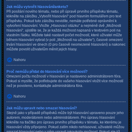
Jak můžu vytvořit hlasování/anketu?
Při posílání nového tématu, nebo při úpravě prvního příspěvku tématu,
klikněte na záložku „Vytvořit hlasování“ pod hlavním formulářem pro text
příspěvku. Pokud tuto záložku nevidíte, nemáte potřebné oprávnění k
vytvoření hlasování. Vložte „Hlasovací otázku“ a nejméně dvě „Možnosti
hlasování“, ujistěte se, že je každá možnost napsaná v textovém poli na
vlastním řádku. Můžete také nastavit počet možností, které uživatel může
během hlasování vybrat (v poli „Možností na uživatele“), časové omezení
trvání hlasování ve dnech (0 pro časově neomezené hlasování) a nakonec
můžete povolit uživatelům měnit jejich hlasy.
Nahoru
Proč nemůžu přidat do hlasování více možností?
Omezení počtu možností v hlasování je nastaveno administrátorem fóra.
Pokud si myslíte, že potřebujete do vašeho hlasování vložit více možností
než je povoleno, kontaktujte administrátora fóra.
Nahoru
Jak můžu upravit nebo smazat hlasování?
Stejně jako v případě příspěvků může být hlasování upraveno pouze jeho
autorem, moderátorem nebo administrátorem. Pro úpravu hlasování
klikněte na tlačítko pro úpravu prvního příspěvku v tématu, ke kterému je
hlasování vždy připojeno. Pokud zatím nikdo nehlasoval, uživatelé můžou
smazat hlasování nebo v něm upravit jakoukoliv možnost. Pokud ale již