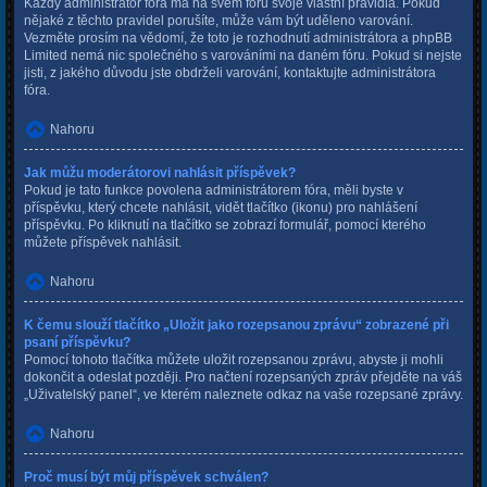
Každý administrátor fóra má na svém fóru svoje vlastní pravidla. Pokud
nějaké z těchto pravidel porušíte, může vám být uděleno varování.
Vezměte prosím na vědomí, že toto je rozhodnutí administrátora a phpBB
Limited nemá nic společného s varováními na daném fóru. Pokud si nejste
jisti, z jakého důvodu jste obdrželi varování, kontaktujte administrátora
fóra.
Nahoru
Jak můžu moderátorovi nahlásit příspěvek?
Pokud je tato funkce povolena administrátorem fóra, měli byste v
příspěvku, který chcete nahlásit, vidět tlačítko (ikonu) pro nahlášení
příspěvku. Po kliknutí na tlačítko se zobrazí formulář, pomocí kterého
můžete příspěvek nahlásit.
Nahoru
K čemu slouží tlačítko „Uložit jako rozepsanou zprávu“ zobrazené při
psaní příspěvku?
Pomocí tohoto tlačítka můžete uložit rozepsanou zprávu, abyste ji mohli
dokončit a odeslat později. Pro načtení rozepsaných zpráv přejděte na váš
„Uživatelský panel“, ve kterém naleznete odkaz na vaše rozepsané zprávy.
Nahoru
Proč musí být můj příspěvek schválen?