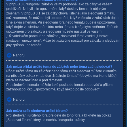
V phpBB 3.0 fungovali záložky velmi podobně jako záložky ve vašem
prohlížeči. Nebyli jste upozorněni, když došlo v tématu k nějakým
změnám. V phpBB 3.1 se záložky chovají stejně jako sledování tématu,
což znamená, že můžete být upozorněni, když v tématu v záložkách dojde
k nějakým změnám. Při sledování fóra nebo tématu budete upozorněni,
když dojde ve sledovaném fóru nebo tématu k nějakým změnám. Způsob
upozornění pro záložky a sledování můžete nastavit ve vašem
„Uživatelském panelu“ na záložce „Nastavení fóra“ v sekci „Upravit
nastavení upozornění“. Může být užitečné nastavit pro záložky a sledování
jiný způsob upozornění.
Nahoru
Jak můžu přidat určité téma do záložek nebo téma začít sledovat?
Přidat určité téma do záložek nebo téma začít sledovat můžete kliknutím
na příslušný odkaz v nabídce „Nástroje tématu“ (obvykle má ikonu klíče),
která se nachází nad a pod tématem.
Pro sledování tématu můžete také poslat do tématu odpověď a přitom
zatrhnout políčko „Upozornit mě, když někdo pošle odpověď“.
Nahoru
Jak můžu začít sledovat určité fórum?
Pro sledování určitého fóra přejděte do toho fóra a klikněte na odkaz
„Sledovat fórum“, který se nachází naspodu stránky.