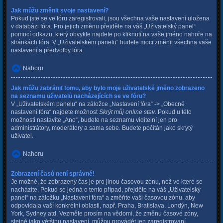
Jak můžu změnit svoje nastavení?
Pokud jste se ve fóru zaregistrovali, jsou všechna vaše nastavení uložena
v databázi fóra. Pro jejich změnu přejděte na váš „Uživatelský panel“
pomocí odkazu, který obvykle najdete po kliknutí na vaše jméno nahoře na
stránkách fóra. V „Uživatelském panelu“ budete moci změnit všechna vaše
nastavení a předvolby fóra.
Nahoru
Jak můžu zabránit tomu, aby bylo moje uživatelské jméno zobrazeno
na seznamu uživatelů nacházejících se ve fóru?
V „Uživatelském panelu“ na záložce „Nastavení fóra“ -> „Obecné
nastavení fóra“ najdete možnost
Skrýt můj online stav
. Pokud u této
možnosti nastavíte „Ano“, budete na seznamu viditelní jen pro
administrátory, moderátory a sama sebe. Budete počítán jako skrytý
uživatel.
Nahoru
Zobrazení časů není správné!
Je možné, že zobrazený čas je pro jinou časovou zónu, než ve které se
nacházíte. Pokud se jedná o tento případ, přejděte na váš „Uživatelský
panel“ na záložku „Nastavení fóra“ a změňte vaši časovou zónu, aby
odpovídala vaší konkrétní oblasti, např. Praha, Bratislava, Londýn, New
York, Sydney atd. Vezměte prosím na vědomí, že změnu časové zóny,
stejně jako většinu nastavení, můžou provádět jen zaregistrovaní