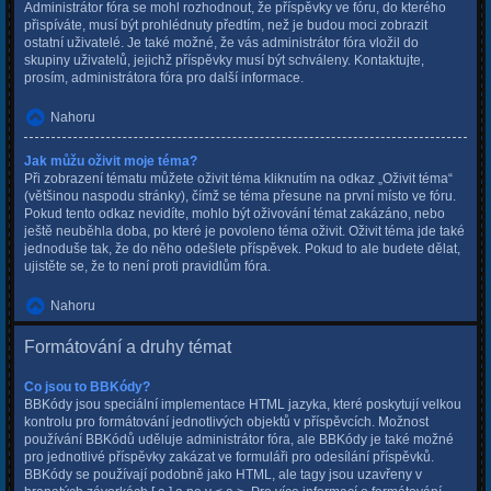
Administrátor fóra se mohl rozhodnout, že příspěvky ve fóru, do kterého
přispíváte, musí být prohlédnuty předtím, než je budou moci zobrazit
ostatní uživatelé. Je také možné, že vás administrátor fóra vložil do
skupiny uživatelů, jejichž příspěvky musí být schváleny. Kontaktujte,
prosím, administrátora fóra pro další informace.
Nahoru
Jak můžu oživit moje téma?
Při zobrazení tématu můžete oživit téma kliknutím na odkaz „Oživit téma“
(většinou naspodu stránky), čímž se téma přesune na první místo ve fóru.
Pokud tento odkaz nevidíte, mohlo být oživování témat zakázáno, nebo
ještě neuběhla doba, po které je povoleno téma oživit. Oživit téma jde také
jednoduše tak, že do něho odešlete příspěvek. Pokud to ale budete dělat,
ujistěte se, že to není proti pravidlům fóra.
Nahoru
Formátování a druhy témat
Co jsou to BBKódy?
BBKódy jsou speciální implementace HTML jazyka, které poskytují velkou
kontrolu pro formátování jednotlivých objektů v příspěvcích. Možnost
používání BBKódů uděluje administrátor fóra, ale BBKódy je také možné
pro jednotlivé příspěvky zakázat ve formuláři pro odesílání příspěvků.
BBKódy se používají podobně jako HTML, ale tagy jsou uzavřeny v