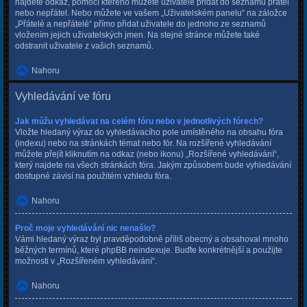
najdete odkaz, pomocí kterého můžete uživatele přidat do seznamu přátel
nebo nepřátel. Nebo můžete ve vašem „Uživatelském panelu“ na záložce
„Přátelé a nepřátelé“ přímo přidat uživatele do jednoho ze seznamů
vložením jejich uživatelských jmen. Na stejné stránce můžete také
odstranit uživatele z vašich seznamů.
Nahoru
Vyhledávání ve fóru
Jak můžu vyhledávat na celém fóru nebo v jednotlivých fórech?
Vložte hledaný výraz do vyhledávacího pole umístěného na obsahu fóra
(indexu) nebo na stránkách témat nebo fór. Na rozšířené vyhledávání
můžete přejít kliknutím na odkaz (nebo ikonu) „Rozšířené vyhledávání“,
který najdete na všech stránkách fóra. Jakým způsobem bude vyhledávání
dostupné závisí na použitém vzhledu fóra.
Nahoru
Proč moje vyhledávání nic nenašlo?
Vámi hledaný výraz byl pravděpodobně příliš obecný a obsahoval mnoho
běžných termínů, které phpBB neindexuje. Buďte konkrétnější a použijte
možnosti v „Rozšířeném vyhledávání“.
Nahoru