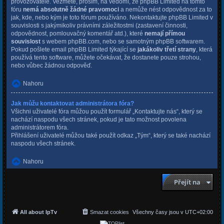
provozovatele. Vezměte, prosím, na vědomí, že phpBB Limited na tomto
fóru
nemá absolutně žádné pravomoci
a nemůže nést odpovědnost za to
jak, kde, nebo kým je toto fórum používáno. Nekontaktujte phpBB Limited v
souvislosti s jakýmikoliv právními záležitostmi (zastavení činnosti,
odpovědnost, pomlouvačný komentář atd.), které
nemají přímou
souvislost
s webem phpBB.com, nebo se samotným phpBB softwarem.
Pokud pošlete email phpBB Limited týkající se
jakákoliv třetí strany
, která
používá tento software, můžete očekávat, že dostanete pouze strohou,
nebo vůbec žádnou odpověď.
Nahoru
Jak můžu kontaktovat administrátora fóra?
Všichni uživatelé fóra můžou použít formulář „Kontaktujte nás“, který se
nachází naspodu všech stránek, pokud je tato možnost povolena
administrátorem fóra.
Přihlášení uživatelé můžou také použít odkaz „Tým“, který se také nachází
naspodu všech stránek.
Nahoru
Přejít na
All about IpTv
Smazat cookies
Všechny časy jsou v
UTC+02:00