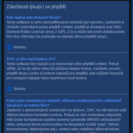
Záležitosti týkající se phpBB
Kdo napsal toto diskusní fórum?
Tento software (v jeho nemodifikované podobě) byl vytvořen, zveřejněn a
chráněn autorskými právy
phpBB Limited
. phpBB je dostupné pod GNU
General Public License verze 2 (GPL-2.0) a může být volně distribuováno.
Pro více informací se podívejte na stránku
About phpBB
(angl.).
Nahoru
Proč ve fóru není funkce XY?
Tento software byl napsán a je licencován přes phpBB Limited. Pokud
věříte, že by do něho měla být přidána nějaká funkce, navštivte, prosím,
phpBB Ideas Centre
(Centrum nápadů pro phpBB), kde můžete hlasovat
pro existující nápady nebo navrhnout nové funkce.
Nahoru
Koho mám kontaktovat ohledně stížnosti a/nebo právních záležitostí
týkajících se tohoto fóra?
Jakýkoliv z administrátorů uvedených na stránce „Tým“, by měl být pro vaši
stížnost vhodnou kontaktní osobou. Pokud se vám nedostane odpovědi,
měli byste kontaktovat majitele domény (proveďte
WHOIS vyhledávání
)
nebo, pokud je fórum provozováno na bezplatné službě (např. Yahoo!,
forumzdarma, Webzdarma atd.), vedení nebo oddělení stížností tohoto