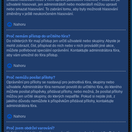
uživatelé hlasovali, jen administrátoři nebo moderátoři můžou upravit
nebo smazat hlasování. To zabrání tomu, aby byly možnosti hlasování
změněny v ještě neukončeném hlasování.
Nahoru
Proč nemám přístup do určitého fóra?
Do některých fór mají přístup jen určití uživatelé nebo skupiny. Abyste je
mohli zobrazit, číst, přispívat do nich nebo v nich provádět jiné akce,
můžete potřebovat speciální oprávnění. Kontaktujte administrátora fóra,
aby vám umožnil do fóra přístup.
Nahoru
Proč nemůžu posílat přílohy?
Oprávnění pro přílohy se nastavují pro jednotlivá fóra, skupiny nebo
uživatele. Administrátor fóra nemusel povolit do určitého fóra, do kterého
můžete posílat příspěvky, přidávat přílohy, nebo možná, že posílat přílohy
můžou jen určité skupiny, do kterých nepatříte. Pokud si nejste jisti, z
jakého důvodu nemůžete k příspěvkům přidávat přílohy, kontaktujte
administrátora fóra.
Nahoru
Proč jsem obdržel varování?