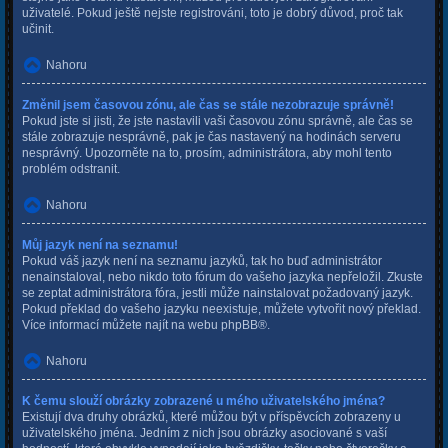
uživatelé. Pokud ještě nejste registrováni, toto je dobrý důvod, proč tak
učinit.
Nahoru
Změnil jsem časovou zónu, ale čas se stále nezobrazuje správně!
Pokud jste si jisti, že jste nastavili vaši časovou zónu správně, ale čas se
stále zobrazuje nesprávně, pak je čas nastavený na hodinách serveru
nesprávný. Upozorněte na to, prosím, administrátora, aby mohl tento
problém odstranit.
Nahoru
Můj jazyk není na seznamu!
Pokud váš jazyk není na seznamu jazyků, tak ho buď administrátor
nenainstaloval, nebo nikdo toto fórum do vašeho jazyka nepřeložil. Zkuste
se zeptat administrátora fóra, jestli může nainstalovat požadovaný jazyk.
Pokud překlad do vašeho jazyku neexistuje, můžete vytvořit nový překlad.
Více informací můžete najít na webu
phpBB
®.
Nahoru
K čemu slouží obrázky zobrazené u mého uživatelského jména?
Existují dva druhy obrázků, které můžou být v příspěvcích zobrazeny u
uživatelského jména. Jedním z nich jsou obrázky asociované s vaší