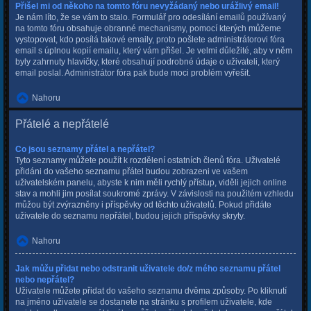
Přišel mi od někoho na tomto fóru nevyžádaný nebo urážlivý email!
Je nám líto, že se vám to stalo. Formulář pro odesílání emailů používaný
na tomto fóru obsahuje obranné mechanismy, pomocí kterých můžeme
vystopovat, kdo posílá takové emaily, proto pošlete administrátorovi fóra
email s úplnou kopií emailu, který vám přišel. Je velmi důležité, aby v něm
byly zahrnuty hlavičky, které obsahují podrobné údaje o uživateli, který
email poslal. Administrátor fóra pak bude moci problém vyřešit.
Nahoru
Přátelé a nepřátelé
Co jsou seznamy přátel a nepřátel?
Tyto seznamy můžete použít k rozdělení ostatních členů fóra. Uživatelé
přidáni do vašeho seznamu přátel budou zobrazeni ve vašem
uživatelském panelu, abyste k nim měli rychlý přístup, viděli jejich online
stav a mohli jim posílat soukromé zprávy. V závislosti na použitém vzhledu
můžou být zvýrazněny i příspěvky od těchto uživatelů. Pokud přidáte
uživatele do seznamu nepřátel, budou jejich příspěvky skryty.
Nahoru
Jak můžu přidat nebo odstranit uživatele do/z mého seznamu přátel
nebo nepřátel?
Uživatele můžete přidat do vašeho seznamu dvěma způsoby. Po kliknutí
na jméno uživatele se dostanete na stránku s profilem uživatele, kde