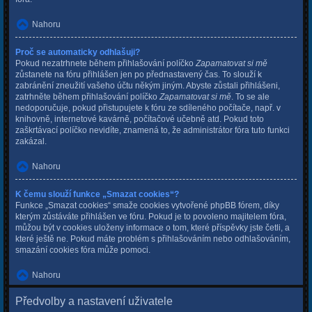
Nahoru
Proč se automaticky odhlašuji?
Pokud nezatrhnete během přihlašování políčko
Zapamatovat si mě
zůstanete na fóru přihlášen jen po přednastavený čas. To slouží k
zabránění zneužití vašeho účtu někým jiným. Abyste zůstali přihlášeni,
zatrhněte během přihlašování políčko
Zapamatovat si mě
. To se ale
nedoporučuje, pokud přistupujete k fóru ze sdíleného počítače, např. v
knihovně, internetové kavárně, počítačové učebně atd. Pokud toto
zaškrtávací políčko nevidíte, znamená to, že administrátor fóra tuto funkci
zakázal.
Nahoru
K čemu slouží funkce „Smazat cookies“?
Funkce „Smazat cookies“ smaže cookies vytvořené phpBB fórem, díky
kterým zůstáváte přihlášen ve fóru. Pokud je to povoleno majitelem fóra,
můžou být v cookies uloženy informace o tom, které příspěvky jste četli, a
které ještě ne. Pokud máte problém s přihlašováním nebo odhlašováním,
smazání cookies fóra může pomoci.
Nahoru
Předvolby a nastavení uživatele