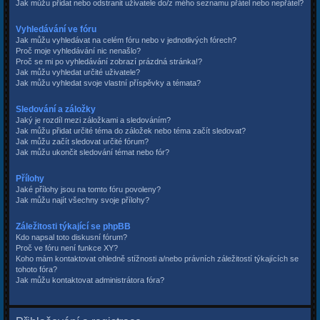
Jak můžu přidat nebo odstranit uživatele do/z mého seznamu přátel nebo nepřátel?
Vyhledávání ve fóru
Jak můžu vyhledávat na celém fóru nebo v jednotlivých fórech?
Proč moje vyhledávání nic nenašlo?
Proč se mi po vyhledávání zobrazí prázdná stránka!?
Jak můžu vyhledat určité uživatele?
Jak můžu vyhledat svoje vlastní příspěvky a témata?
Sledování a záložky
Jaký je rozdíl mezi záložkami a sledováním?
Jak můžu přidat určité téma do záložek nebo téma začít sledovat?
Jak můžu začít sledovat určité fórum?
Jak můžu ukončit sledování témat nebo fór?
Přílohy
Jaké přílohy jsou na tomto fóru povoleny?
Jak můžu najít všechny svoje přílohy?
Záležitosti týkající se phpBB
Kdo napsal toto diskusní fórum?
Proč ve fóru není funkce XY?
Koho mám kontaktovat ohledně stížnosti a/nebo právních záležitostí týkajících se
tohoto fóra?
Jak můžu kontaktovat administrátora fóra?