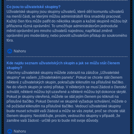
Co jsou to uživatelské skupiny?
Uživatelské skupiny jsou skupiny uživatelů, které dělí komunitu uživatelů
na menší části, se kterými můžou administrátoři fóra snadněji pracovat.
Každý člen fóra může patřit do několika skupin a každé skupině můžou být
přiřazena různá oprávnění. To umožňuje administrátorům jednoduše
měnit oprávnění pro mnoho uživatelů najednou, například změnit
oprávnění pro moderátory, nebo povolit uživatelům přístup do soukromého
fóra.
Nahoru
Kde najdu seznam uživatelských skupin a jak se můžu stát členem
skupiny?
Všechny uživatelské skupiny můžete zobrazit na záložce „Uživatelské
skupiny“ ve vašem „Uživatelském panelu“. Pokud se chcete stát členem
některé z uživatelských skupin, pokračujte kliknutím na příslušné tlačítko.
Ne do všech skupin je volný přístup. V některých se musí žádost o členství
schválit, některé můžou být uzavřené a některé můžou být dokonce skryté.
Pokud je skupiny otevřená, můžete se stát jejím členem po kliknutí na
příslušné tlačítko. Pokud členství ve skupině vyžaduje schválení, můžete o
ně požádat kliknutím na příslušné tlačítko. Vedoucí uživatelské skupiny
bude muset schválit vaši žádost a může se vás zeptat, proč se chcete stát
členem skupiny. Neobtěžujte, prosím, vedoucího skupiny v případě, že
zamítne vaši žádost - určitě pro to bude mít svoje důvody.
Nahoru