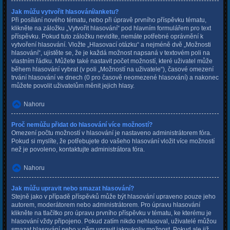
Jak můžu vytvořit hlasování/anketu?
Při posílání nového tématu, nebo při úpravě prvního příspěvku tématu,
klikněte na záložku „Vytvořit hlasování“ pod hlavním formulářem pro text
příspěvku. Pokud tuto záložku nevidíte, nemáte potřebné oprávnění k
vytvoření hlasování. Vložte „Hlasovací otázku“ a nejméně dvě „Možnosti
hlasování“, ujistěte se, že je každá možnost napsaná v textovém poli na
vlastním řádku. Můžete také nastavit počet možností, které uživatel může
během hlasování vybrat (v poli „Možností na uživatele“), časové omezení
trvání hlasování ve dnech (0 pro časově neomezené hlasování) a nakonec
můžete povolit uživatelům měnit jejich hlasy.
Nahoru
Proč nemůžu přidat do hlasování více možností?
Omezení počtu možností v hlasování je nastaveno administrátorem fóra.
Pokud si myslíte, že potřebujete do vašeho hlasování vložit více možností
než je povoleno, kontaktujte administrátora fóra.
Nahoru
Jak můžu upravit nebo smazat hlasování?
Stejně jako v případě příspěvků může být hlasování upraveno pouze jeho
autorem, moderátorem nebo administrátorem. Pro úpravu hlasování
klikněte na tlačítko pro úpravu prvního příspěvku v tématu, ke kterému je
hlasování vždy připojeno. Pokud zatím nikdo nehlasoval, uživatelé můžou
smazat hlasování nebo v něm upravit jakoukoliv možnost. Pokud ale již