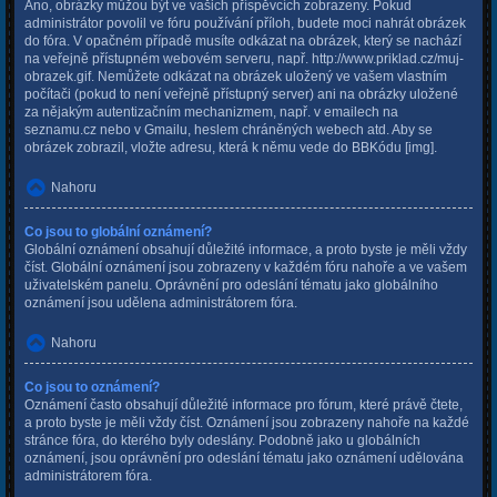
Ano, obrázky můžou být ve vašich příspěvcích zobrazeny. Pokud
administrátor povolil ve fóru používání příloh, budete moci nahrát obrázek
do fóra. V opačném případě musíte odkázat na obrázek, který se nachází
na veřejně přístupném webovém serveru, např. http://www.priklad.cz/muj-
obrazek.gif. Nemůžete odkázat na obrázek uložený ve vašem vlastním
počítači (pokud to není veřejně přístupný server) ani na obrázky uložené
za nějakým autentizačním mechanizmem, např. v emailech na
seznamu.cz nebo v Gmailu, heslem chráněných webech atd. Aby se
obrázek zobrazil, vložte adresu, která k němu vede do BBKódu [img].
Nahoru
Co jsou to globální oznámení?
Globální oznámení obsahují důležité informace, a proto byste je měli vždy
číst. Globální oznámení jsou zobrazeny v každém fóru nahoře a ve vašem
uživatelském panelu. Oprávnění pro odeslání tématu jako globálního
oznámení jsou udělena administrátorem fóra.
Nahoru
Co jsou to oznámení?
Oznámení často obsahují důležité informace pro fórum, které právě čtete,
a proto byste je měli vždy číst. Oznámení jsou zobrazeny nahoře na každé
stránce fóra, do kterého byly odeslány. Podobně jako u globálních
oznámení, jsou oprávnění pro odeslání tématu jako oznámení udělována
administrátorem fóra.