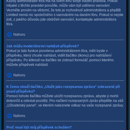
Každý administrátor fóra má na svém fóru svoje vlastní pravidla. Pokud
nějaké z těchto pravidel porušíte, může vám být uděleno varování.
Vezměte prosím na vědomí, že toto je rozhodnutí administrátora a phpBB
Limited nemá nic společného s varováními na daném fóru. Pokud si nejste
jisti, z jakého důvodu jste obdrželi varování, kontaktujte administrátora
fóra.
Nahoru
Jak můžu moderátorovi nahlásit příspěvek?
Pokud je tato funkce povolena administrátorem fóra, měli byste v
příspěvku, který chcete nahlásit, vidět tlačítko (ikonu) pro nahlášení
příspěvku. Po kliknutí na tlačítko se zobrazí formulář, pomocí kterého
můžete příspěvek nahlásit.
Nahoru
K čemu slouží tlačítko „Uložit jako rozepsanou zprávu“ zobrazené při
psaní příspěvku?
Pomocí tohoto tlačítka můžete uložit rozepsanou zprávu, abyste ji mohli
dokončit a odeslat později. Pro načtení rozepsaných zpráv přejděte na váš
„Uživatelský panel“, ve kterém naleznete odkaz na vaše rozepsané zprávy.
Nahoru
Proč musí být můj příspěvek schválen?