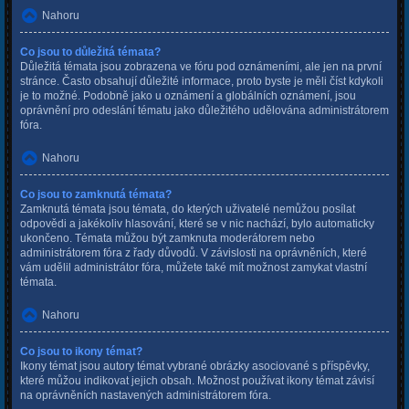
Nahoru
Co jsou to důležitá témata?
Důležitá témata jsou zobrazena ve fóru pod oznámeními, ale jen na první
stránce. Často obsahují důležité informace, proto byste je měli číst kdykoli
je to možné. Podobně jako u oznámení a globálních oznámení, jsou
oprávnění pro odeslání tématu jako důležitého udělována administrátorem
fóra.
Nahoru
Co jsou to zamknutá témata?
Zamknutá témata jsou témata, do kterých uživatelé nemůžou posílat
odpovědi a jakékoliv hlasování, které se v nic nachází, bylo automaticky
ukončeno. Témata můžou být zamknuta moderátorem nebo
administrátorem fóra z řady důvodů. V závislosti na oprávněních, které
vám udělil administrátor fóra, můžete také mít možnost zamykat vlastní
témata.
Nahoru
Co jsou to ikony témat?
Ikony témat jsou autory témat vybrané obrázky asociované s příspěvky,
které můžou indikovat jejich obsah. Možnost používat ikony témat závisí
na oprávněních nastavených administrátorem fóra.