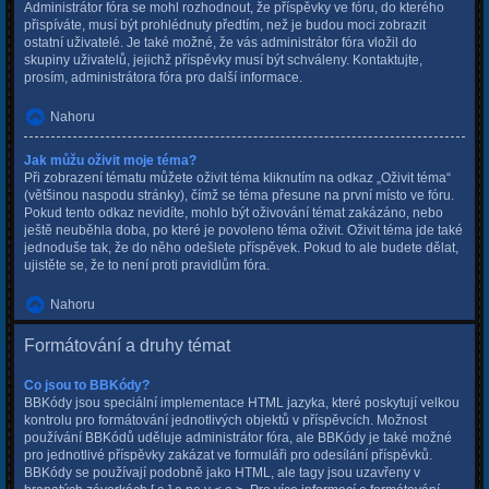
Administrátor fóra se mohl rozhodnout, že příspěvky ve fóru, do kterého
přispíváte, musí být prohlédnuty předtím, než je budou moci zobrazit
ostatní uživatelé. Je také možné, že vás administrátor fóra vložil do
skupiny uživatelů, jejichž příspěvky musí být schváleny. Kontaktujte,
prosím, administrátora fóra pro další informace.
Nahoru
Jak můžu oživit moje téma?
Při zobrazení tématu můžete oživit téma kliknutím na odkaz „Oživit téma“
(většinou naspodu stránky), čímž se téma přesune na první místo ve fóru.
Pokud tento odkaz nevidíte, mohlo být oživování témat zakázáno, nebo
ještě neuběhla doba, po které je povoleno téma oživit. Oživit téma jde také
jednoduše tak, že do něho odešlete příspěvek. Pokud to ale budete dělat,
ujistěte se, že to není proti pravidlům fóra.
Nahoru
Formátování a druhy témat
Co jsou to BBKódy?
BBKódy jsou speciální implementace HTML jazyka, které poskytují velkou
kontrolu pro formátování jednotlivých objektů v příspěvcích. Možnost
používání BBKódů uděluje administrátor fóra, ale BBKódy je také možné
pro jednotlivé příspěvky zakázat ve formuláři pro odesílání příspěvků.
BBKódy se používají podobně jako HTML, ale tagy jsou uzavřeny v