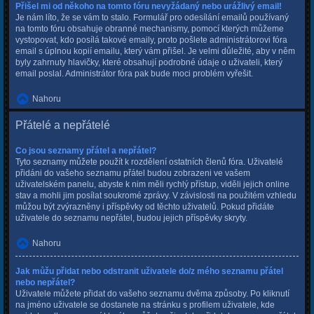
Přišel mi od někoho na tomto fóru nevyžádaný nebo urážlivý email!
Je nám líto, že se vám to stalo. Formulář pro odesílání emailů používaný
na tomto fóru obsahuje obranné mechanismy, pomocí kterých můžeme
vystopovat, kdo posílá takové emaily, proto pošlete administrátorovi fóra
email s úplnou kopií emailu, který vám přišel. Je velmi důležité, aby v něm
byly zahrnuty hlavičky, které obsahují podrobné údaje o uživateli, který
email poslal. Administrátor fóra pak bude moci problém vyřešit.
Nahoru
Přátelé a nepřátelé
Co jsou seznamy přátel a nepřátel?
Tyto seznamy můžete použít k rozdělení ostatních členů fóra. Uživatelé
přidáni do vašeho seznamu přátel budou zobrazeni ve vašem
uživatelském panelu, abyste k nim měli rychlý přístup, viděli jejich online
stav a mohli jim posílat soukromé zprávy. V závislosti na použitém vzhledu
můžou být zvýrazněny i příspěvky od těchto uživatelů. Pokud přidáte
uživatele do seznamu nepřátel, budou jejich příspěvky skryty.
Nahoru
Jak můžu přidat nebo odstranit uživatele do/z mého seznamu přátel
nebo nepřátel?
Uživatele můžete přidat do vašeho seznamu dvěma způsoby. Po kliknutí
na jméno uživatele se dostanete na stránku s profilem uživatele, kde