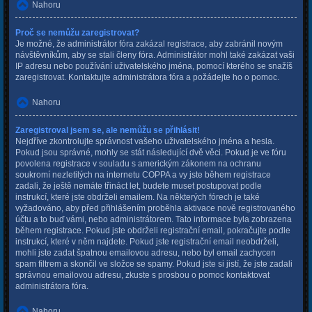
Nahoru
Proč se nemůžu zaregistrovat?
Je možné, že administrátor fóra zakázal registrace, aby zabránil novým
návštěvníkům, aby se stali členy fóra. Administrátor mohl také zakázat vaši
IP adresu nebo používání uživatelského jména, pomocí kterého se snažíš
zaregistrovat. Kontaktujte administrátora fóra a požádejte ho o pomoc.
Nahoru
Zaregistroval jsem se, ale nemůžu se přihlásit!
Nejdříve zkontrolujte správnost vašeho uživatelského jména a hesla.
Pokud jsou správné, mohly se stát následující dvě věci. Pokud je ve fóru
povolena registrace v souladu s americkým zákonem na ochranu
soukromí nezletilých na internetu COPPA a vy jste během registrace
zadali, že ještě nemáte třináct let, budete muset postupovat podle
instrukcí, které jste obdrželi emailem. Na některých fórech je také
vyžadováno, aby před přihlášením proběhla aktivace nově registrovaného
účtu a to buď vámi, nebo administrátorem. Tato informace byla zobrazena
během registrace. Pokud jste obdrželi registrační email, pokračujte podle
instrukcí, které v něm najdete. Pokud jste registrační email neobdrželi,
mohli jste zadat špatnou emailovou adresu, nebo byl email zachycen
spam filtrem a skončil ve složce se spamy. Pokud jste si jistí, že jste zadali
správnou emailovou adresu, zkuste s prosbou o pomoc kontaktovat
administrátora fóra.
Nahoru