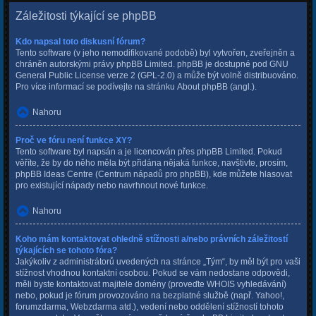
Záležitosti týkající se phpBB
Kdo napsal toto diskusní fórum?
Tento software (v jeho nemodifikované podobě) byl vytvořen, zveřejněn a
chráněn autorskými právy
phpBB Limited
. phpBB je dostupné pod GNU
General Public License verze 2 (GPL-2.0) a může být volně distribuováno.
Pro více informací se podívejte na stránku
About phpBB
(angl.).
Nahoru
Proč ve fóru není funkce XY?
Tento software byl napsán a je licencován přes phpBB Limited. Pokud
věříte, že by do něho měla být přidána nějaká funkce, navštivte, prosím,
phpBB Ideas Centre
(Centrum nápadů pro phpBB), kde můžete hlasovat
pro existující nápady nebo navrhnout nové funkce.
Nahoru
Koho mám kontaktovat ohledně stížnosti a/nebo právních záležitostí
týkajících se tohoto fóra?
Jakýkoliv z administrátorů uvedených na stránce „Tým“, by měl být pro vaši
stížnost vhodnou kontaktní osobou. Pokud se vám nedostane odpovědi,
měli byste kontaktovat majitele domény (proveďte
WHOIS vyhledávání
)
nebo, pokud je fórum provozováno na bezplatné službě (např. Yahoo!,
forumzdarma, Webzdarma atd.), vedení nebo oddělení stížností tohoto