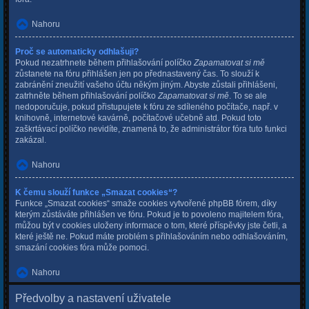
Nahoru
Proč se automaticky odhlašuji?
Pokud nezatrhnete během přihlašování políčko
Zapamatovat si mě
zůstanete na fóru přihlášen jen po přednastavený čas. To slouží k
zabránění zneužití vašeho účtu někým jiným. Abyste zůstali přihlášeni,
zatrhněte během přihlašování políčko
Zapamatovat si mě
. To se ale
nedoporučuje, pokud přistupujete k fóru ze sdíleného počítače, např. v
knihovně, internetové kavárně, počítačové učebně atd. Pokud toto
zaškrtávací políčko nevidíte, znamená to, že administrátor fóra tuto funkci
zakázal.
Nahoru
K čemu slouží funkce „Smazat cookies“?
Funkce „Smazat cookies“ smaže cookies vytvořené phpBB fórem, díky
kterým zůstáváte přihlášen ve fóru. Pokud je to povoleno majitelem fóra,
můžou být v cookies uloženy informace o tom, které příspěvky jste četli, a
které ještě ne. Pokud máte problém s přihlašováním nebo odhlašováním,
smazání cookies fóra může pomoci.
Nahoru
Předvolby a nastavení uživatele