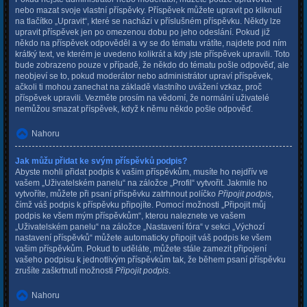
nebo mazat svoje vlastní příspěvky. Příspěvek můžete upravit po kliknutí
na tlačítko „Upravit“, které se nachází v příslušném příspěvku. Někdy lze
upravit příspěvek jen po omezenou dobu po jeho odeslání. Pokud již
někdo na příspěvek odpověděl a vy se do tématu vrátíte, najdete pod ním
krátký text, ve kterém je uvedeno kolikrát a kdy jste příspěvek upravili. Toto
bude zobrazeno pouze v případě, že někdo do tématu pošle odpověď, ale
neobjeví se to, pokud moderátor nebo administrátor upraví příspěvek,
ačkoli ti mohou zanechat na základě vlastního uvážení vzkaz, proč
příspěvek upravili. Vezměte prosím na vědomí, že normální uživatelé
nemůžou smazat příspěvek, když k němu někdo pošle odpověď.
Nahoru
Jak můžu přidat ke svým příspěvků podpis?
Abyste mohli přidat podpis k vašim příspěvkům, musíte ho nejdřív ve
vašem „Uživatelském panelu“ na záložce „Profil“ vytvořit. Jakmile ho
vytvoříte, můžete při psaní příspěvku zatrhnout políčko
Připojit podpis
,
čímž váš podpis k příspěvku připojíte. Pomocí možnosti „Připojit můj
podpis ke všem mým příspěvkům“, kterou naleznete ve vašem
„Uživatelském panelu“ na záložce „Nastavení fóra“ v sekci „Výchozí
nastavení příspěvků“ můžete automaticky připojit váš podpis ke všem
vašim příspěvkům. Pokud to uděláte, můžete stále zamezit připojení
vašeho podpisu k jednotlivým příspěvkům tak, že během psaní příspěvku
zrušíte zaškrtnutí možnosti
Připojit podpis
.
Nahoru