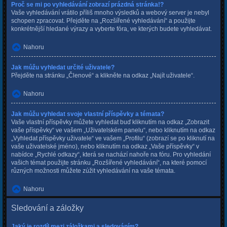
Proč se mi po vyhledávání zobrazí prázdná stránka!?
Vaše vyhledávání vrátilo příliš mnoho výsledků a webový server je nebyl
schopen zpracovat. Přejděte na „Rozšířené vyhledávání“ a použijte
konkrétnější hledané výrazy a vyberte fóra, ve kterých budete vyhledávat.
Nahoru
Jak můžu vyhledat určité uživatele?
Přejděte na stránku „Členové“ a klikněte na odkaz „Najít uživatele“.
Nahoru
Jak můžu vyhledat svoje vlastní příspěvky a témata?
Vaše vlastní příspěvky můžete vyhledat buď kliknutím na odkaz „Zobrazit
vaše příspěvky“ ve vašem „Uživatelském panelu“, nebo kliknutím na odkaz
„Vyhledat příspěvky uživatele“ ve vašem „Profilu“ (zobrazí se po kliknutí na
vaše uživatelské jméno), nebo kliknutím na odkaz „Vaše příspěvky“ v
nabídce „Rychlé odkazy“, která se nachází nahoře na fóru. Pro vyhledání
vašich témat použijte stránku „Rozšířené vyhledávání“, na které pomocí
různých možnosti můžete zúžit vyhledávání na vaše témata.
Nahoru
Sledování a záložky
Jaký je rozdíl mezi záložkami a sledováním?