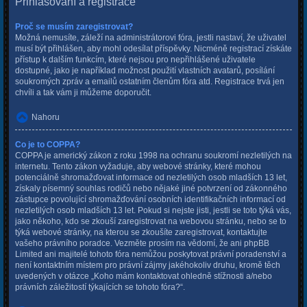
Přihlašování a registrace
Proč se musím zaregistrovat?
Možná nemusíte, záleží na administrátorovi fóra, jestli nastaví, že uživatel
musí být přihlášen, aby mohl odesílat příspěvky. Nicméně registrací získáte
přístup k dalším funkcím, které nejsou pro nepřihlášené uživatele
dostupné, jako je například možnost použití vlastních avatarů, posílání
soukromých zpráv a emailů ostatním členům fóra atd. Registrace trvá jen
chvíli a tak vám ji můžeme doporučit.
Nahoru
Co je to COPPA?
COPPA je americký zákon z roku 1998 na ochranu soukromí nezletilých na
internetu. Tento zákon vyžaduje, aby webové stránky, které mohou
potenciálně shromažďovat informace od nezletilých osob mladších 13 let,
získaly písemný souhlas rodičů nebo nějaké jiné potvrzení od zákonného
zástupce povolující shromažďování osobních identifikačních informací od
nezletilých osob mladších 13 let. Pokud si nejste jisti, jestli se toto týká vás,
jako někoho, kdo se zkouší zaregistrovat na webovou stránku, nebo se to
týká webové stránky, na kterou se zkoušíte zaregistrovat, kontaktujte
vašeho právního poradce. Vezměte prosím na vědomí, že ani phpBB
Limited ani majitelé tohoto fóra nemůžou poskytovat právní poradenství a
není kontaktním místem pro právní zájmy jakéhokoliv druhu, kromě těch
uvedených v otázce „Koho mám kontaktovat ohledně stížnosti a/nebo
právních záležitostí týkajících se tohoto fóra?“.