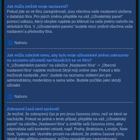
Jak můžu změnit svoje nastavení?
Pokud jste se ve fóru zaregistrovali, jsou všechna vaše nastavení uložena
v databázi fóra. Pro jejich změnu přejděte na váš „Uživatelský panel“
pomocí odkazu, který obvykle najdete po kliknutí na vaše jméno nahoře na
stránkách fóra. V „Uživatelském panelu“ budete moci změnit všechna vaše
nastavení a předvolby fóra.
Nahoru
Jak můžu zabránit tomu, aby bylo moje uživatelské jméno zobrazeno
na seznamu uživatelů nacházejících se ve fóru?
V „Uživatelském panelu“ na záložce „Nastavení fóra“ -> „Obecné
nastavení fóra“ najdete možnost
Skrýt můj online stav
. Pokud u této
možnosti nastavíte „Ano“, budete na seznamu viditelní jen pro
administrátory, moderátory a sama sebe. Budete počítán jako skrytý
uživatel.
Nahoru
Zobrazení časů není správné!
Je možné, že zobrazený čas je pro jinou časovou zónu, než ve které se
nacházíte. Pokud se jedná o tento případ, přejděte na váš „Uživatelský
panel“ na záložku „Nastavení fóra“ a změňte vaši časovou zónu, aby
odpovídala vaší konkrétní oblasti, např. Praha, Bratislava, Londýn, New
York, Sydney atd. Vezměte prosím na vědomí, že změnu časové zóny,
stejně jako většinu nastavení, můžou provádět jen zaregistrovaní