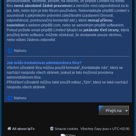
provozovatele. Vezměte, prosím, na vědomí, že phpBB Limited na tomto
fóru
nemá absolutně žádné pravomoci
a nemůže nést odpovědnost za to
jak, kde, nebo kým je toto fórum používáno. Nekontaktujte phpBB Limited v
souvislosti s jakýmikoliv právními záležitostmi (zastavení činnosti,
odpovědnost, pomlouvačný komentář atd.), které
nemají přímou
souvislost
s webem phpBB.com, nebo se samotným phpBB softwarem.
Pokud pošlete email phpBB Limited týkající se
jakákoliv třetí strany
, která
používá tento software, můžete očekávat, že dostanete pouze strohou,
nebo vůbec žádnou odpověď.
Nahoru
Jak můžu kontaktovat administrátora fóra?
Všichni uživatelé fóra můžou použít formulář „Kontaktujte nás“, který se
nachází naspodu všech stránek, pokud je tato možnost povolena
administrátorem fóra.
Přihlášení uživatelé můžou také použít odkaz „Tým“, který se také nachází
naspodu všech stránek.
Nahoru
Přejít na
All about IpTv
Smazat cookies
Všechny časy jsou v
UTC+02:00