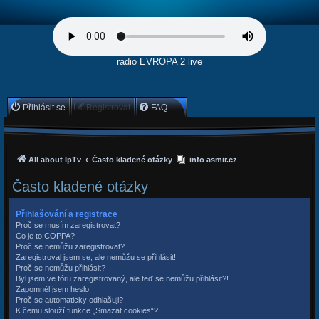
radio EVROPA 2 live
Přihlásit se
Registrovat
FAQ
All about IpTv
Často kladené otázky
info asmir.cz
Často kladené otázky
Přihlašování a registrace
Proč se musím zaregistrovat?
Co je to COPPA?
Proč se nemůžu zaregistrovat?
Zaregistroval jsem se, ale nemůžu se přihlásit!
Proč se nemůžu přihlásit?
Byl jsem ve fóru zaregistrovaný, ale teď se nemůžu přihlásit?!
Zapomněl jsem heslo!
Proč se automaticky odhlašuji?
K čemu slouží funkce „Smazat cookies“?