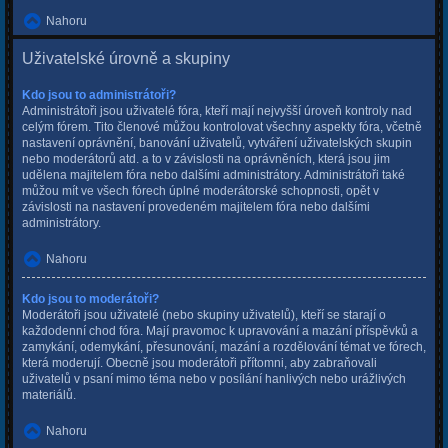
Nahoru
Uživatelské úrovně a skupiny
Kdo jsou to administrátoři?
Administrátoři jsou uživatelé fóra, kteří mají nejvyšší úroveň kontroly nad
celým fórem. Tito členové můžou kontrolovat všechny aspekty fóra, včetně
nastavení oprávnění, banování uživatelů, vytváření uživatelských skupin
nebo moderátorů atd. a to v závislosti na oprávněních, která jsou jim
udělena majitelem fóra nebo dalšími administrátory. Administrátoři také
můžou mít ve všech fórech úplné moderátorské schopnosti, opět v
závislosti na nastavení provedeném majitelem fóra nebo dalšími
administrátory.
Nahoru
Kdo jsou to moderátoři?
Moderátoři jsou uživatelé (nebo skupiny uživatelů), kteří se starají o
každodenní chod fóra. Mají pravomoc k upravování a mazání příspěvků a
zamykání, odemykání, přesunování, mazání a rozdělování témat ve fórech,
která moderují. Obecně jsou moderátoři přítomni, aby zabraňovali
uživatelů v psaní mimo téma nebo v posílání hanlivých nebo urážlivých
materiálů.
Nahoru