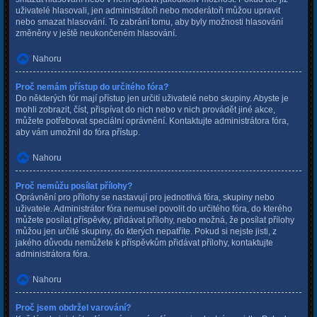
uživatelé hlasovali, jen administrátoři nebo moderátoři můžou upravit
nebo smazat hlasování. To zabrání tomu, aby byly možnosti hlasování
změněny v ještě neukončeném hlasování.
Nahoru
Proč nemám přístup do určitého fóra?
Do některých fór mají přístup jen určití uživatelé nebo skupiny. Abyste je
mohli zobrazit, číst, přispívat do nich nebo v nich provádět jiné akce,
můžete potřebovat speciální oprávnění. Kontaktujte administrátora fóra,
aby vám umožnil do fóra přístup.
Nahoru
Proč nemůžu posílat přílohy?
Oprávnění pro přílohy se nastavují pro jednotlivá fóra, skupiny nebo
uživatele. Administrátor fóra nemusel povolit do určitého fóra, do kterého
můžete posílat příspěvky, přidávat přílohy, nebo možná, že posílat přílohy
můžou jen určité skupiny, do kterých nepatříte. Pokud si nejste jisti, z
jakého důvodu nemůžete k příspěvkům přidávat přílohy, kontaktujte
administrátora fóra.
Nahoru
Proč jsem obdržel varování?