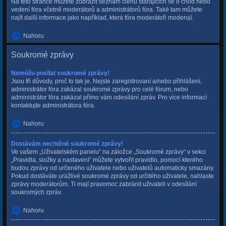
Na této stránce můžete zobrazit seznam členů starajících se o chod nebo
vedení fóra včetně moderátorů a administrátorů fóra. Také tam můžete
najít další informace jako například, která fóra moderátoři moderují.
Nahoru
Soukromé zprávy
Nemůžu posílat soukromé zprávy!
Jsou tři důvody, proč to tak je. Nejste zaregistrovaní a/nebo přihlášení,
administrátor fóra zakázal soukromé zprávy pro celé fórum, nebo
administrátor fóra zakázal přímo vám odesílání zpráv. Pro více informací
kontaktujte administrátora fóra.
Nahoru
Dostávám nechtěné soukromé zprávy!
Ve vašem „Uživatelském panelu“ na záložce „Soukromé zprávy“ v sekci
„Pravidla, složky a nastavení“ můžete vytvořit pravidlo, pomocí kterého
budou zprávy od určeného uživatele nebo uživatelů automaticky smazány.
Pokud dostáváte urážlivé soukromé zprávy od určitého uživatele, nahlaste
zprávy moderátorům. Ti mají pravomoc zabránit uživateli v odesílání
soukromých zpráv.
Nahoru