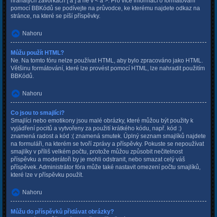
hranatých závorkách [ a ] a ne v < a >. Pro více informací o formátování
pomocí BBKódů se podívejte na průvodce, ke kterému najdete odkaz na
stránce, na které se píší příspěvky.
Nahoru
Můžu použít HTML?
Ne. Na tomto fóru nelze používat HTML, aby bylo zpracováno jako HTML.
Většinu formátování, které lze provést pomocí HTML, lze nahradit použitím
BBKódů.
Nahoru
Co jsou to smajlíci?
Smajlíci nebo emotikony jsou malé obrázky, které můžou být použity k
vyjádření pocitů a vytvořeny za použití krátkého kódu, např. kód :)
znamená radost a kód :( znamená smutek. Úplný seznam smajlíků najdete
na formuláři, na kterém se tvoří zprávy a příspěvky. Pokuste se nepoužívat
smajlíky v příliš velkém počtu, protože můžou způsobit nečitelnost
příspěvku a moderátoři by je mohli odstranit, nebo smazat celý váš
příspěvek. Administrátor fóra může také nastavit omezení počtu smajlíků,
které lze v příspěvku použít.
Nahoru
Můžu do příspěvků přidávat obrázky?