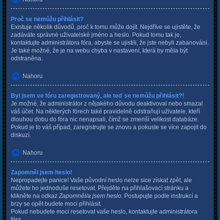
Proč se nemůžu přihlásit?
Existuje několik důvodů, proč k tomu může dojít. Nejdříve se ujistěte, že
zadáváte správné uživatelské jméno a heslo. Pokud tomu tak je,
kontaktujte administrátora fóra, abyste se ujistili, že jste nebyli zabanováni.
Je také možné, že je na webu chyba v nastavení, která by měla být
odstraněna.
Nahoru
Byl jsem ve fóru zaregistrovaný, ale teď se nemůžu přihlásit?!
Je možné, že administrátor z nějakého důvodu deaktivoval nebo smazal
váš účet. Na některých fórech také pravidelně odstraňují uživatele, kteří
dlouhou dobu do fóra nic nenapsali, čímž se zmenší velikost databáze.
Pokud je to váš případ, zaregistrujte se znovu a pokuste se více zapojit do
diskuzí.
Nahoru
Zapomněl jsem heslo!
Nepropadejte panice! Vaše původní heslo nelze sice získat zpět, ale
můžete ho jednoduše resetovat. Přejděte na přihlašovací stránku a
klikněte na odkaz
Zapomněl/a jsem heslo
. Postupujte podle instrukcí a
brzy se opět budete moci přihlásit.
Pokud nebudete moci resetovat vaše heslo, kontaktujte administrátora
fóra.