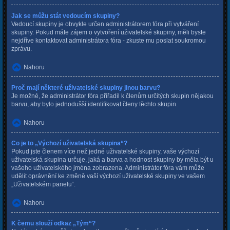
Jak se můžu stát vedoucím skupiny?
Vedoucí skupiny je obvykle určen administrátorem fóra při vytváření
skupiny. Pokud máte zájem o vytvoření uživatelské skupiny, měli byste
nejdříve kontaktovat administrátora fóra - zkuste mu poslat soukromou
zprávu.
Nahoru
Proč mají některé uživatelské skupiny jinou barvu?
Je možné, že administrátor fóra přiřadil k členům určitých skupin nějakou
barvu, aby bylo jednodušší identifikovat členy těchto skupin.
Nahoru
Co je to „Výchozí uživatelská skupina“?
Pokud jste členem více než jedné uživatelské skupiny, vaše výchozí
uživatelská skupina určuje, jaká a barva a hodnost skupiny by měla být u
vašeho uživatelského jména zobrazena. Administrátor fóra vám může
udělit oprávnění ke změně vaší výchozí uživatelské skupiny ve vašem
„Uživatelském panelu“.
Nahoru
K čemu slouží odkaz „Tým“?