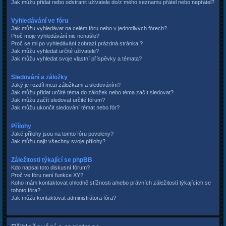
Jak můžu přidat nebo odstranit uživatele do/z mého seznamu přátel nebo nepřátel?
Vyhledávání ve fóru
Jak můžu vyhledávat na celém fóru nebo v jednotlivých fórech?
Proč moje vyhledávání nic nenašlo?
Proč se mi po vyhledávání zobrazí prázdná stránka!?
Jak můžu vyhledat určité uživatele?
Jak můžu vyhledat svoje vlastní příspěvky a témata?
Sledování a záložky
Jaký je rozdíl mezi záložkami a sledováním?
Jak můžu přidat určité téma do záložek nebo téma začít sledovat?
Jak můžu začít sledovat určité fórum?
Jak můžu ukončit sledování témat nebo fór?
Přílohy
Jaké přílohy jsou na tomto fóru povoleny?
Jak můžu najít všechny svoje přílohy?
Záležitosti týkající se phpBB
Kdo napsal toto diskusní fórum?
Proč ve fóru není funkce XY?
Koho mám kontaktovat ohledně stížnosti a/nebo právních záležitostí týkajících se
tohoto fóra?
Jak můžu kontaktovat administrátora fóra?