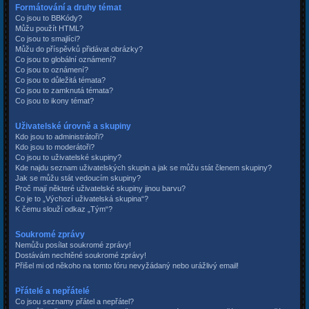
Formátování a druhy témat
Co jsou to BBKódy?
Můžu použít HTML?
Co jsou to smajlíci?
Můžu do příspěvků přidávat obrázky?
Co jsou to globální oznámení?
Co jsou to oznámení?
Co jsou to důležitá témata?
Co jsou to zamknutá témata?
Co jsou to ikony témat?
Uživatelské úrovně a skupiny
Kdo jsou to administrátoři?
Kdo jsou to moderátoři?
Co jsou to uživatelské skupiny?
Kde najdu seznam uživatelských skupin a jak se můžu stát členem skupiny?
Jak se můžu stát vedoucím skupiny?
Proč mají některé uživatelské skupiny jinou barvu?
Co je to „Výchozí uživatelská skupina“?
K čemu slouží odkaz „Tým“?
Soukromé zprávy
Nemůžu posílat soukromé zprávy!
Dostávám nechtěné soukromé zprávy!
Přišel mi od někoho na tomto fóru nevyžádaný nebo urážlivý email!
Přátelé a nepřátelé
Co jsou seznamy přátel a nepřátel?