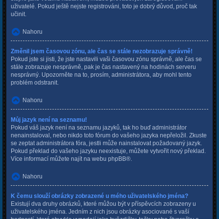
uživatelé. Pokud ještě nejste registrováni, toto je dobrý důvod, proč tak
učinit.
Nahoru
Změnil jsem časovou zónu, ale čas se stále nezobrazuje správně!
Pokud jste si jisti, že jste nastavili vaši časovou zónu správně, ale čas se
stále zobrazuje nesprávně, pak je čas nastavený na hodinách serveru
nesprávný. Upozorněte na to, prosím, administrátora, aby mohl tento
problém odstranit.
Nahoru
Můj jazyk není na seznamu!
Pokud váš jazyk není na seznamu jazyků, tak ho buď administrátor
nenainstaloval, nebo nikdo toto fórum do vašeho jazyka nepřeložil. Zkuste
se zeptat administrátora fóra, jestli může nainstalovat požadovaný jazyk.
Pokud překlad do vašeho jazyku neexistuje, můžete vytvořit nový překlad.
Více informací můžete najít na webu
phpBB
®.
Nahoru
K čemu slouží obrázky zobrazené u mého uživatelského jména?
Existují dva druhy obrázků, které můžou být v příspěvcích zobrazeny u
uživatelského jména. Jedním z nich jsou obrázky asociované s vaší