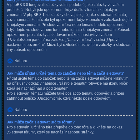
V phpBB 3.0 fungovali záložky velmi podobně jako záložky ve vašem
prohlížeči. Nebyli jste upozorněni, když došlo v tématu k nějakým
změnám. V phpBB 3.1 se záložky chovají stejně jako sledování tématu,
což znamená, že můžete být upozorněni, když v tématu v záložkách dojde
k nějakým změnám. Při sledování fóra nebo tématu budete upozorněni,
když dojde ve sledovaném fóru nebo tématu k nějakým změnám. Způsob
upozornění pro záložky a sledování můžete nastavit ve vašem
„Uživatelském panelu“ na záložce „Nastavení fóra“ v sekci „Upravit
nastavení upozornění“. Může být užitečné nastavit pro záložky a sledování
jiný způsob upozornění.
Nahoru
Jak můžu přidat určité téma do záložek nebo téma začít sledovat?
Přidat určité téma do záložek nebo téma začít sledovat můžete kliknutím
na příslušný odkaz v nabídce „Nástroje tématu“ (obvykle má ikonu klíče),
která se nachází nad a pod tématem.
Pro sledování tématu můžete také poslat do tématu odpověď a přitom
zatrhnout políčko „Upozornit mě, když někdo pošle odpověď“.
Nahoru
Jak můžu začít sledovat určité fórum?
Pro sledování určitého fóra přejděte do toho fóra a klikněte na odkaz
„Sledovat fórum“, který se nachází naspodu stránky.