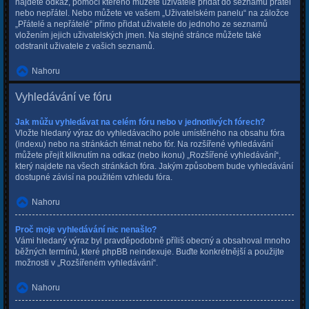
najdete odkaz, pomocí kterého můžete uživatele přidat do seznamu přátel
nebo nepřátel. Nebo můžete ve vašem „Uživatelském panelu“ na záložce
„Přátelé a nepřátelé“ přímo přidat uživatele do jednoho ze seznamů
vložením jejich uživatelských jmen. Na stejné stránce můžete také
odstranit uživatele z vašich seznamů.
Nahoru
Vyhledávání ve fóru
Jak můžu vyhledávat na celém fóru nebo v jednotlivých fórech?
Vložte hledaný výraz do vyhledávacího pole umístěného na obsahu fóra
(indexu) nebo na stránkách témat nebo fór. Na rozšířené vyhledávání
můžete přejít kliknutím na odkaz (nebo ikonu) „Rozšířené vyhledávání“,
který najdete na všech stránkách fóra. Jakým způsobem bude vyhledávání
dostupné závisí na použitém vzhledu fóra.
Nahoru
Proč moje vyhledávání nic nenašlo?
Vámi hledaný výraz byl pravděpodobně příliš obecný a obsahoval mnoho
běžných termínů, které phpBB neindexuje. Buďte konkrétnější a použijte
možnosti v „Rozšířeném vyhledávání“.
Nahoru