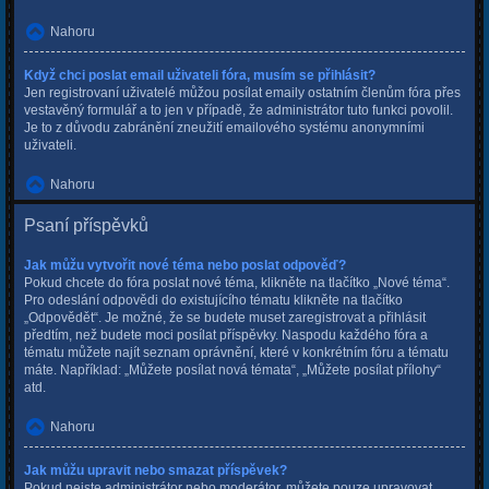
Nahoru
Když chci poslat email uživateli fóra, musím se přihlásit?
Jen registrovaní uživatelé můžou posílat emaily ostatním členům fóra přes
vestavěný formulář a to jen v případě, že administrátor tuto funkci povolil.
Je to z důvodu zabránění zneužití emailového systému anonymními
uživateli.
Nahoru
Psaní příspěvků
Jak můžu vytvořit nové téma nebo poslat odpověď?
Pokud chcete do fóra poslat nové téma, klikněte na tlačítko „Nové téma“.
Pro odeslání odpovědi do existujícího tématu klikněte na tlačítko
„Odpovědět“. Je možné, že se budete muset zaregistrovat a přihlásit
předtím, než budete moci posílat příspěvky. Naspodu každého fóra a
tématu můžete najít seznam oprávnění, které v konkrétním fóru a tématu
máte. Například: „Můžete posílat nová témata“, „Můžete posílat přílohy“
atd.
Nahoru
Jak můžu upravit nebo smazat příspěvek?
Pokud nejste administrátor nebo moderátor, můžete pouze upravovat