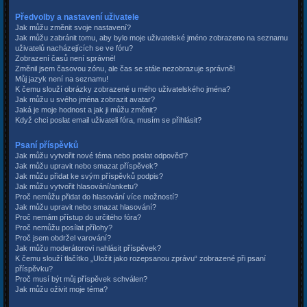
Předvolby a nastavení uživatele
Jak můžu změnit svoje nastavení?
Jak můžu zabránit tomu, aby bylo moje uživatelské jméno zobrazeno na seznamu
uživatelů nacházejících se ve fóru?
Zobrazení časů není správné!
Změnil jsem časovou zónu, ale čas se stále nezobrazuje správně!
Můj jazyk není na seznamu!
K čemu slouží obrázky zobrazené u mého uživatelského jména?
Jak můžu u svého jména zobrazit avatar?
Jaká je moje hodnost a jak ji můžu změnit?
Když chci poslat email uživateli fóra, musím se přihlásit?
Psaní příspěvků
Jak můžu vytvořit nové téma nebo poslat odpověď?
Jak můžu upravit nebo smazat příspěvek?
Jak můžu přidat ke svým příspěvků podpis?
Jak můžu vytvořit hlasování/anketu?
Proč nemůžu přidat do hlasování více možností?
Jak můžu upravit nebo smazat hlasování?
Proč nemám přístup do určitého fóra?
Proč nemůžu posílat přílohy?
Proč jsem obdržel varování?
Jak můžu moderátorovi nahlásit příspěvek?
K čemu slouží tlačítko „Uložit jako rozepsanou zprávu“ zobrazené při psaní
příspěvku?
Proč musí být můj příspěvek schválen?
Jak můžu oživit moje téma?