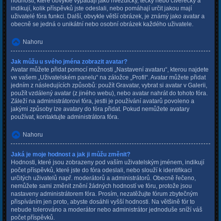
hodností, které obvykle vypadají jako hvězdičky, tečky nebo čtverečky a
indikují, kolik příspěvků jste odeslali, nebo pomáhají určit jakou mají
uživatelé fóra funkci. Další, obvykle větší obrázek, je známý jako avatar a
obecně se jedná o unikátní nebo osobní obrázek každého uživatele.
Nahoru
Jak můžu u svého jména zobrazit avatar?
Avatar můžete přidat pomocí možnosti „Nastavení avataru“, kterou najdete
ve vašem „Uživatelském panelu“ na záložce „Profil“. Avatar můžete přidat
jedním z následujících způsobů: použít Gravatar, vybrat si avatar v Galerii,
použít vzdálený avatar (z jiného webu), nebo avatar nahrát do tohoto fóra.
Záleží na administrátorovi fóra, jestli je používání avatarů povoleno a
jakými způsoby lze avatary do fóra přidat. Pokud nemůžete avatary
používat, kontaktujte administrátora fóra.
Nahoru
Jaká je moje hodnost a jak ji můžu změnit?
Hodnosti, které jsou zobrazeny pod vaším uživatelským jménem, indikují
počet příspěvků, které jste do fóra odeslali, nebo slouží k identifikaci
určitých uživatelů např. moderátorů a administrátorů. Obecně řečeno,
nemůžete sami změnit znění žádných hodností ve fóru, protože jsou
nastaveny administrátorem fóra. Prosím, nezatěžujte fórum zbytečným
přispíváním jen proto, abyste dosáhli vyšší hodnosti. Na většině fór to
nebude tolerováno a moderátor nebo administrátor jednoduše sníží váš
počet příspěvků.