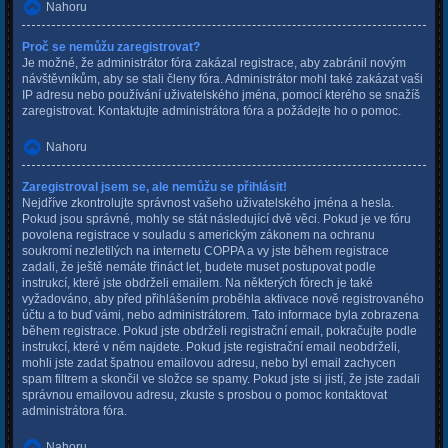
Nahoru
Proč se nemůžu zaregistrovat?
Je možné, že administrátor fóra zakázal registrace, aby zabránil novým
návštěvníkům, aby se stali členy fóra. Administrátor mohl také zakázat vaši
IP adresu nebo používání uživatelského jména, pomocí kterého se snažíš
zaregistrovat. Kontaktujte administrátora fóra a požádejte ho o pomoc.
Nahoru
Zaregistroval jsem se, ale nemůžu se přihlásit!
Nejdříve zkontrolujte správnost vašeho uživatelského jména a hesla.
Pokud jsou správné, mohly se stát následující dvě věci. Pokud je ve fóru
povolena registrace v souladu s americkým zákonem na ochranu
soukromí nezletilých na internetu COPPA a vy jste během registrace
zadali, že ještě nemáte třináct let, budete muset postupovat podle
instrukcí, které jste obdrželi emailem. Na některých fórech je také
vyžadováno, aby před přihlášením proběhla aktivace nově registrovaného
účtu a to buď vámi, nebo administrátorem. Tato informace byla zobrazena
během registrace. Pokud jste obdrželi registrační email, pokračujte podle
instrukcí, které v něm najdete. Pokud jste registrační email neobdrželi,
mohli jste zadat špatnou emailovou adresu, nebo byl email zachycen
spam filtrem a skončil ve složce se spamy. Pokud jste si jistí, že jste zadali
správnou emailovou adresu, zkuste s prosbou o pomoc kontaktovat
administrátora fóra.
Nahoru