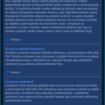
Ano, obrázky můžou být ve vašich příspěvcích zobrazeny. Pokud
administrátor povolil ve fóru používání příloh, budete moci nahrát obrázek
do fóra. V opačném případě musíte odkázat na obrázek, který se nachází
na veřejně přístupném webovém serveru, např. http://www.priklad.cz/muj-
obrazek.gif. Nemůžete odkázat na obrázek uložený ve vašem vlastním
počítači (pokud to není veřejně přístupný server) ani na obrázky uložené
za nějakým autentizačním mechanizmem, např. v emailech na
seznamu.cz nebo v Gmailu, heslem chráněných webech atd. Aby se
obrázek zobrazil, vložte adresu, která k němu vede do BBKódu [img].
Nahoru
Co jsou to globální oznámení?
Globální oznámení obsahují důležité informace, a proto byste je měli vždy
číst. Globální oznámení jsou zobrazeny v každém fóru nahoře a ve vašem
uživatelském panelu. Oprávnění pro odeslání tématu jako globálního
oznámení jsou udělena administrátorem fóra.
Nahoru
Co jsou to oznámení?
Oznámení často obsahují důležité informace pro fórum, které právě čtete,
a proto byste je měli vždy číst. Oznámení jsou zobrazeny nahoře na každé
stránce fóra, do kterého byly odeslány. Podobně jako u globálních
oznámení, jsou oprávnění pro odeslání tématu jako oznámení udělována
administrátorem fóra.