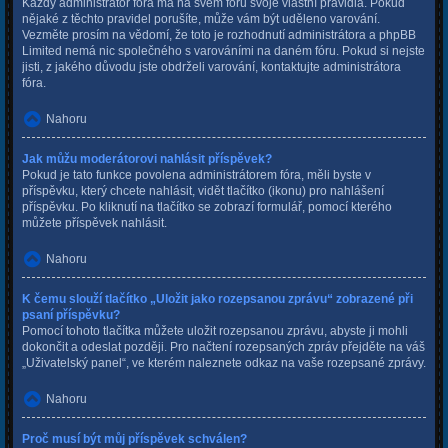
Každý administrátor fóra má na svém fóru svoje vlastní pravidla. Pokud
nějaké z těchto pravidel porušíte, může vám být uděleno varování.
Vezměte prosím na vědomí, že toto je rozhodnutí administrátora a phpBB
Limited nemá nic společného s varováními na daném fóru. Pokud si nejste
jisti, z jakého důvodu jste obdrželi varování, kontaktujte administrátora
fóra.
Nahoru
Jak můžu moderátorovi nahlásit příspěvek?
Pokud je tato funkce povolena administrátorem fóra, měli byste v
příspěvku, který chcete nahlásit, vidět tlačítko (ikonu) pro nahlášení
příspěvku. Po kliknutí na tlačítko se zobrazí formulář, pomocí kterého
můžete příspěvek nahlásit.
Nahoru
K čemu slouží tlačítko „Uložit jako rozepsanou zprávu“ zobrazené při
psaní příspěvku?
Pomocí tohoto tlačítka můžete uložit rozepsanou zprávu, abyste ji mohli
dokončit a odeslat později. Pro načtení rozepsaných zpráv přejděte na váš
„Uživatelský panel“, ve kterém naleznete odkaz na vaše rozepsané zprávy.
Nahoru
Proč musí být můj příspěvek schválen?