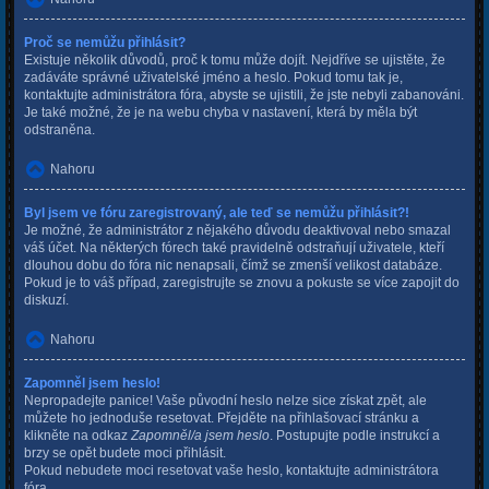
Proč se nemůžu přihlásit?
Existuje několik důvodů, proč k tomu může dojít. Nejdříve se ujistěte, že
zadáváte správné uživatelské jméno a heslo. Pokud tomu tak je,
kontaktujte administrátora fóra, abyste se ujistili, že jste nebyli zabanováni.
Je také možné, že je na webu chyba v nastavení, která by měla být
odstraněna.
Nahoru
Byl jsem ve fóru zaregistrovaný, ale teď se nemůžu přihlásit?!
Je možné, že administrátor z nějakého důvodu deaktivoval nebo smazal
váš účet. Na některých fórech také pravidelně odstraňují uživatele, kteří
dlouhou dobu do fóra nic nenapsali, čímž se zmenší velikost databáze.
Pokud je to váš případ, zaregistrujte se znovu a pokuste se více zapojit do
diskuzí.
Nahoru
Zapomněl jsem heslo!
Nepropadejte panice! Vaše původní heslo nelze sice získat zpět, ale
můžete ho jednoduše resetovat. Přejděte na přihlašovací stránku a
klikněte na odkaz
Zapomněl/a jsem heslo
. Postupujte podle instrukcí a
brzy se opět budete moci přihlásit.
Pokud nebudete moci resetovat vaše heslo, kontaktujte administrátora
fóra.