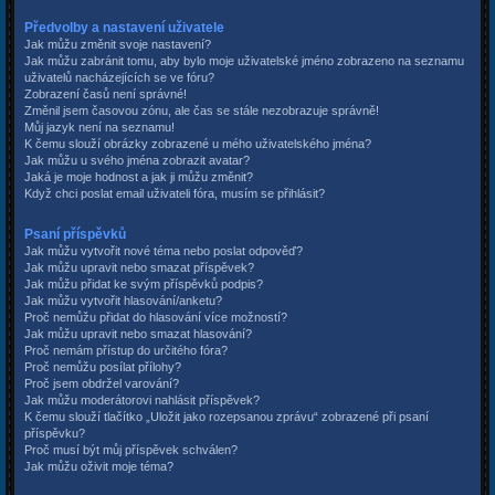
Předvolby a nastavení uživatele
Jak můžu změnit svoje nastavení?
Jak můžu zabránit tomu, aby bylo moje uživatelské jméno zobrazeno na seznamu
uživatelů nacházejících se ve fóru?
Zobrazení časů není správné!
Změnil jsem časovou zónu, ale čas se stále nezobrazuje správně!
Můj jazyk není na seznamu!
K čemu slouží obrázky zobrazené u mého uživatelského jména?
Jak můžu u svého jména zobrazit avatar?
Jaká je moje hodnost a jak ji můžu změnit?
Když chci poslat email uživateli fóra, musím se přihlásit?
Psaní příspěvků
Jak můžu vytvořit nové téma nebo poslat odpověď?
Jak můžu upravit nebo smazat příspěvek?
Jak můžu přidat ke svým příspěvků podpis?
Jak můžu vytvořit hlasování/anketu?
Proč nemůžu přidat do hlasování více možností?
Jak můžu upravit nebo smazat hlasování?
Proč nemám přístup do určitého fóra?
Proč nemůžu posílat přílohy?
Proč jsem obdržel varování?
Jak můžu moderátorovi nahlásit příspěvek?
K čemu slouží tlačítko „Uložit jako rozepsanou zprávu“ zobrazené při psaní
příspěvku?
Proč musí být můj příspěvek schválen?
Jak můžu oživit moje téma?