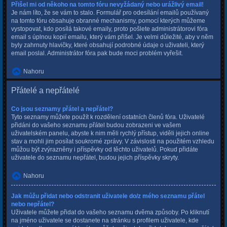
Přišel mi od někoho na tomto fóru nevyžádaný nebo urážlivý email!
Je nám líto, že se vám to stalo. Formulář pro odesílání emailů používaný
na tomto fóru obsahuje obranné mechanismy, pomocí kterých můžeme
vystopovat, kdo posílá takové emaily, proto pošlete administrátorovi fóra
email s úplnou kopií emailu, který vám přišel. Je velmi důležité, aby v něm
byly zahrnuty hlavičky, které obsahují podrobné údaje o uživateli, který
email poslal. Administrátor fóra pak bude moci problém vyřešit.
Nahoru
Přátelé a nepřátelé
Co jsou seznamy přátel a nepřátel?
Tyto seznamy můžete použít k rozdělení ostatních členů fóra. Uživatelé
přidáni do vašeho seznamu přátel budou zobrazeni ve vašem
uživatelském panelu, abyste k nim měli rychlý přístup, viděli jejich online
stav a mohli jim posílat soukromé zprávy. V závislosti na použitém vzhledu
můžou být zvýrazněny i příspěvky od těchto uživatelů. Pokud přidáte
uživatele do seznamu nepřátel, budou jejich příspěvky skryty.
Nahoru
Jak můžu přidat nebo odstranit uživatele do/z mého seznamu přátel
nebo nepřátel?
Uživatele můžete přidat do vašeho seznamu dvěma způsoby. Po kliknutí
na jméno uživatele se dostanete na stránku s profilem uživatele, kde