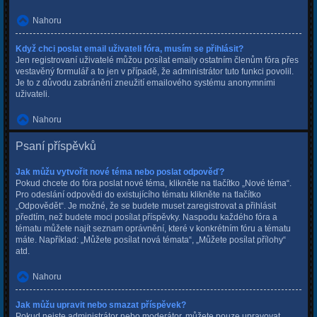
Nahoru
Když chci poslat email uživateli fóra, musím se přihlásit?
Jen registrovaní uživatelé můžou posílat emaily ostatním členům fóra přes
vestavěný formulář a to jen v případě, že administrátor tuto funkci povolil.
Je to z důvodu zabránění zneužití emailového systému anonymními
uživateli.
Nahoru
Psaní příspěvků
Jak můžu vytvořit nové téma nebo poslat odpověď?
Pokud chcete do fóra poslat nové téma, klikněte na tlačítko „Nové téma“.
Pro odeslání odpovědi do existujícího tématu klikněte na tlačítko
„Odpovědět“. Je možné, že se budete muset zaregistrovat a přihlásit
předtím, než budete moci posílat příspěvky. Naspodu každého fóra a
tématu můžete najít seznam oprávnění, které v konkrétním fóru a tématu
máte. Například: „Můžete posílat nová témata“, „Můžete posílat přílohy“
atd.
Nahoru
Jak můžu upravit nebo smazat příspěvek?
Pokud nejste administrátor nebo moderátor, můžete pouze upravovat