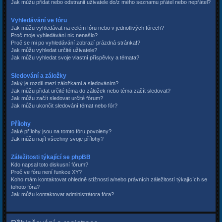
Jak můžu přidat nebo odstranit uživatele do/z mého seznamu přátel nebo nepřátel?
Vyhledávání ve fóru
Jak můžu vyhledávat na celém fóru nebo v jednotlivých fórech?
Proč moje vyhledávání nic nenašlo?
Proč se mi po vyhledávání zobrazí prázdná stránka!?
Jak můžu vyhledat určité uživatele?
Jak můžu vyhledat svoje vlastní příspěvky a témata?
Sledování a záložky
Jaký je rozdíl mezi záložkami a sledováním?
Jak můžu přidat určité téma do záložek nebo téma začít sledovat?
Jak můžu začít sledovat určité fórum?
Jak můžu ukončit sledování témat nebo fór?
Přílohy
Jaké přílohy jsou na tomto fóru povoleny?
Jak můžu najít všechny svoje přílohy?
Záležitosti týkající se phpBB
Kdo napsal toto diskusní fórum?
Proč ve fóru není funkce XY?
Koho mám kontaktovat ohledně stížnosti a/nebo právních záležitostí týkajících se
tohoto fóra?
Jak můžu kontaktovat administrátora fóra?