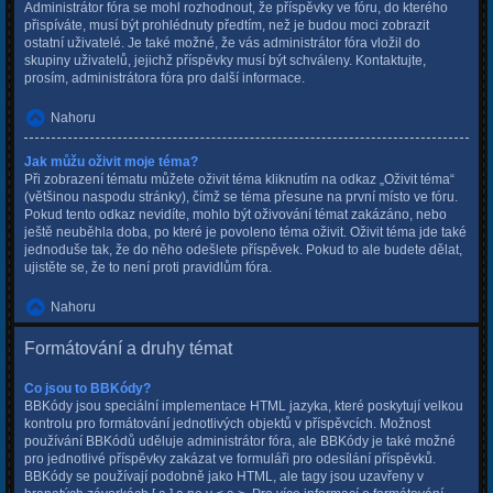
Administrátor fóra se mohl rozhodnout, že příspěvky ve fóru, do kterého
přispíváte, musí být prohlédnuty předtím, než je budou moci zobrazit
ostatní uživatelé. Je také možné, že vás administrátor fóra vložil do
skupiny uživatelů, jejichž příspěvky musí být schváleny. Kontaktujte,
prosím, administrátora fóra pro další informace.
Nahoru
Jak můžu oživit moje téma?
Při zobrazení tématu můžete oživit téma kliknutím na odkaz „Oživit téma“
(většinou naspodu stránky), čímž se téma přesune na první místo ve fóru.
Pokud tento odkaz nevidíte, mohlo být oživování témat zakázáno, nebo
ještě neuběhla doba, po které je povoleno téma oživit. Oživit téma jde také
jednoduše tak, že do něho odešlete příspěvek. Pokud to ale budete dělat,
ujistěte se, že to není proti pravidlům fóra.
Nahoru
Formátování a druhy témat
Co jsou to BBKódy?
BBKódy jsou speciální implementace HTML jazyka, které poskytují velkou
kontrolu pro formátování jednotlivých objektů v příspěvcích. Možnost
používání BBKódů uděluje administrátor fóra, ale BBKódy je také možné
pro jednotlivé příspěvky zakázat ve formuláři pro odesílání příspěvků.
BBKódy se používají podobně jako HTML, ale tagy jsou uzavřeny v