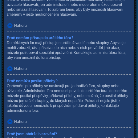
uživatelé hlasovali, jen administrátoři nebo moderátoři můžou upravit
nebo smazat hlasování. To zabrání tomu, aby byly možnosti hlasování
změněny v ještě neukončeném hlasování.
Nahoru
Proč nemám přístup do určitého fóra?
Do některých fór mají přístup jen určití uživatelé nebo skupiny. Abyste je
mohli zobrazit, číst, přispívat do nich nebo v nich provádět jiné akce,
můžete potřebovat speciální oprávnění. Kontaktujte administrátora fóra,
aby vám umožnil do fóra přístup.
Nahoru
Proč nemůžu posílat přílohy?
Oprávnění pro přílohy se nastavují pro jednotlivá fóra, skupiny nebo
uživatele. Administrátor fóra nemusel povolit do určitého fóra, do kterého
můžete posílat příspěvky, přidávat přílohy, nebo možná, že posílat přílohy
můžou jen určité skupiny, do kterých nepatříte. Pokud si nejste jisti, z
jakého důvodu nemůžete k příspěvkům přidávat přílohy, kontaktujte
administrátora fóra.
Nahoru
Proč jsem obdržel varování?