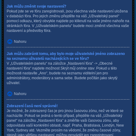
Jak můžu změnit svoje nastavení?
Pokud jste se ve fóru zaregistrovali, jsou všechna vaše nastavení uložena
v databázi fóra. Pro jejich změnu přejděte na váš „Uživatelský panel“
pomocí odkazu, který obvykle najdete po kliknutí na vaše jméno nahoře na
stránkách fóra. V „Uživatelském panelu“ budete moci změnit všechna vaše
nastavení a předvolby fóra.
Nahoru
Jak můžu zabránit tomu, aby bylo moje uživatelské jméno zobrazeno
na seznamu uživatelů nacházejících se ve fóru?
V „Uživatelském panelu“ na záložce „Nastavení fóra“ -> „Obecné
nastavení fóra“ najdete možnost
Skrýt můj online stav
. Pokud u této
možnosti nastavíte „Ano“, budete na seznamu viditelní jen pro
administrátory, moderátory a sama sebe. Budete počítán jako skrytý
uživatel.
Nahoru
Zobrazení časů není správné!
Je možné, že zobrazený čas je pro jinou časovou zónu, než ve které se
nacházíte. Pokud se jedná o tento případ, přejděte na váš „Uživatelský
panel“ na záložku „Nastavení fóra“ a změňte vaši časovou zónu, aby
odpovídala vaší konkrétní oblasti, např. Praha, Bratislava, Londýn, New
York, Sydney atd. Vezměte prosím na vědomí, že změnu časové zóny,
stejně jako většinu nastavení, můžou provádět jen zaregistrovaní