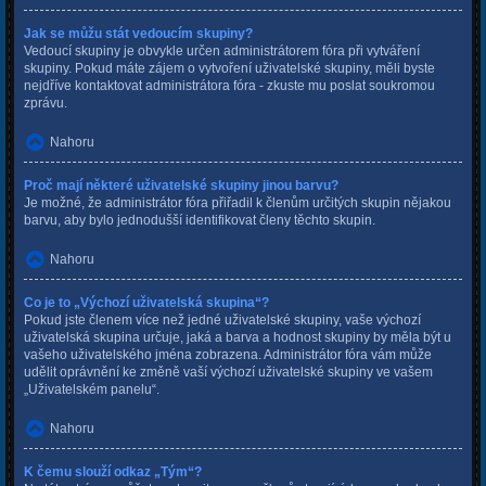
Jak se můžu stát vedoucím skupiny?
Vedoucí skupiny je obvykle určen administrátorem fóra při vytváření
skupiny. Pokud máte zájem o vytvoření uživatelské skupiny, měli byste
nejdříve kontaktovat administrátora fóra - zkuste mu poslat soukromou
zprávu.
Nahoru
Proč mají některé uživatelské skupiny jinou barvu?
Je možné, že administrátor fóra přiřadil k členům určitých skupin nějakou
barvu, aby bylo jednodušší identifikovat členy těchto skupin.
Nahoru
Co je to „Výchozí uživatelská skupina“?
Pokud jste členem více než jedné uživatelské skupiny, vaše výchozí
uživatelská skupina určuje, jaká a barva a hodnost skupiny by měla být u
vašeho uživatelského jména zobrazena. Administrátor fóra vám může
udělit oprávnění ke změně vaší výchozí uživatelské skupiny ve vašem
„Uživatelském panelu“.
Nahoru
K čemu slouží odkaz „Tým“?