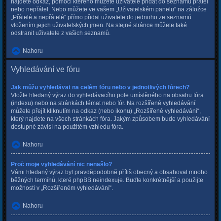
najdete odkaz, pomocí kterého můžete uživatele přidat do seznamu přátel
nebo nepřátel. Nebo můžete ve vašem „Uživatelském panelu“ na záložce
„Přátelé a nepřátelé“ přímo přidat uživatele do jednoho ze seznamů
vložením jejich uživatelských jmen. Na stejné stránce můžete také
odstranit uživatele z vašich seznamů.
Nahoru
Vyhledávání ve fóru
Jak můžu vyhledávat na celém fóru nebo v jednotlivých fórech?
Vložte hledaný výraz do vyhledávacího pole umístěného na obsahu fóra
(indexu) nebo na stránkách témat nebo fór. Na rozšířené vyhledávání
můžete přejít kliknutím na odkaz (nebo ikonu) „Rozšířené vyhledávání“,
který najdete na všech stránkách fóra. Jakým způsobem bude vyhledávání
dostupné závisí na použitém vzhledu fóra.
Nahoru
Proč moje vyhledávání nic nenašlo?
Vámi hledaný výraz byl pravděpodobně příliš obecný a obsahoval mnoho
běžných termínů, které phpBB neindexuje. Buďte konkrétnější a použijte
možnosti v „Rozšířeném vyhledávání“.
Nahoru