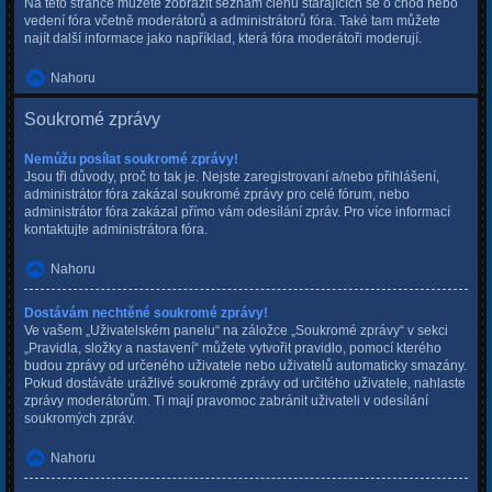
Na této stránce můžete zobrazit seznam členů starajících se o chod nebo
vedení fóra včetně moderátorů a administrátorů fóra. Také tam můžete
najít další informace jako například, která fóra moderátoři moderují.
Nahoru
Soukromé zprávy
Nemůžu posílat soukromé zprávy!
Jsou tři důvody, proč to tak je. Nejste zaregistrovaní a/nebo přihlášení,
administrátor fóra zakázal soukromé zprávy pro celé fórum, nebo
administrátor fóra zakázal přímo vám odesílání zpráv. Pro více informací
kontaktujte administrátora fóra.
Nahoru
Dostávám nechtěné soukromé zprávy!
Ve vašem „Uživatelském panelu“ na záložce „Soukromé zprávy“ v sekci
„Pravidla, složky a nastavení“ můžete vytvořit pravidlo, pomocí kterého
budou zprávy od určeného uživatele nebo uživatelů automaticky smazány.
Pokud dostáváte urážlivé soukromé zprávy od určitého uživatele, nahlaste
zprávy moderátorům. Ti mají pravomoc zabránit uživateli v odesílání
soukromých zpráv.
Nahoru