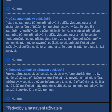
Nahoru
Proč se automaticky odhlašuji?
Pokud nezatrhnete během přihlašování políčko
Zapamatovat si mě
zůstanete na fóru přihlášen jen po přednastavený čas. To slouží k
zabránění zneužití vašeho účtu někým jiným. Abyste zůstali přihlášeni,
zatrhněte během přihlašování políčko
Zapamatovat si mě
. To se ale
nedoporučuje, pokud přistupujete k fóru ze sdíleného počítače, např. v
knihovně, internetové kavárně, počítačové učebně atd. Pokud toto
zaškrtávací políčko nevidíte, znamená to, že administrátor fóra tuto funkci
zakázal.
Nahoru
K čemu slouží funkce „Smazat cookies“?
Funkce „Smazat cookies“ smaže cookies vytvořené phpBB fórem, díky
kterým zůstáváte přihlášen ve fóru. Pokud je to povoleno majitelem fóra,
můžou být v cookies uloženy informace o tom, které příspěvky jste četli, a
které ještě ne. Pokud máte problém s přihlašováním nebo odhlašováním,
smazání cookies fóra může pomoci.
Nahoru
Předvolby a nastavení uživatele