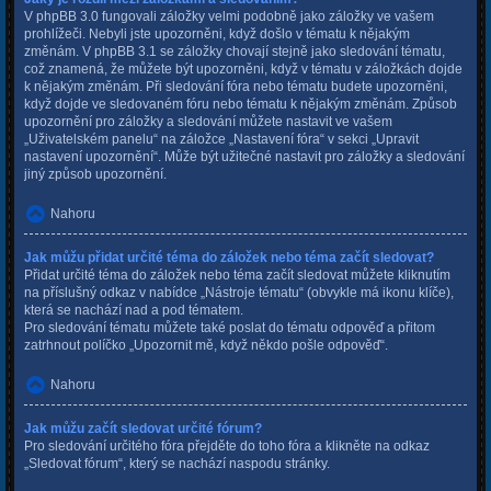
V phpBB 3.0 fungovali záložky velmi podobně jako záložky ve vašem
prohlížeči. Nebyli jste upozorněni, když došlo v tématu k nějakým
změnám. V phpBB 3.1 se záložky chovají stejně jako sledování tématu,
což znamená, že můžete být upozorněni, když v tématu v záložkách dojde
k nějakým změnám. Při sledování fóra nebo tématu budete upozorněni,
když dojde ve sledovaném fóru nebo tématu k nějakým změnám. Způsob
upozornění pro záložky a sledování můžete nastavit ve vašem
„Uživatelském panelu“ na záložce „Nastavení fóra“ v sekci „Upravit
nastavení upozornění“. Může být užitečné nastavit pro záložky a sledování
jiný způsob upozornění.
Nahoru
Jak můžu přidat určité téma do záložek nebo téma začít sledovat?
Přidat určité téma do záložek nebo téma začít sledovat můžete kliknutím
na příslušný odkaz v nabídce „Nástroje tématu“ (obvykle má ikonu klíče),
která se nachází nad a pod tématem.
Pro sledování tématu můžete také poslat do tématu odpověď a přitom
zatrhnout políčko „Upozornit mě, když někdo pošle odpověď“.
Nahoru
Jak můžu začít sledovat určité fórum?
Pro sledování určitého fóra přejděte do toho fóra a klikněte na odkaz
„Sledovat fórum“, který se nachází naspodu stránky.