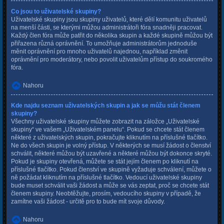
Co jsou to uživatelské skupiny?
Uživatelské skupiny jsou skupiny uživatelů, které dělí komunitu uživatelů
na menší části, se kterými můžou administrátoři fóra snadněji pracovat.
Každý člen fóra může patřit do několika skupin a každé skupině můžou být
přiřazena různá oprávnění. To umožňuje administrátorům jednoduše
měnit oprávnění pro mnoho uživatelů najednou, například změnit
oprávnění pro moderátory, nebo povolit uživatelům přístup do soukromého
fóra.
Nahoru
Kde najdu seznam uživatelských skupin a jak se můžu stát členem
skupiny?
Všechny uživatelské skupiny můžete zobrazit na záložce „Uživatelské
skupiny“ ve vašem „Uživatelském panelu“. Pokud se chcete stát členem
některé z uživatelských skupin, pokračujte kliknutím na příslušné tlačítko.
Ne do všech skupin je volný přístup. V některých se musí žádost o členství
schválit, některé můžou být uzavřené a některé můžou být dokonce skryté.
Pokud je skupiny otevřená, můžete se stát jejím členem po kliknutí na
příslušné tlačítko. Pokud členství ve skupině vyžaduje schválení, můžete o
ně požádat kliknutím na příslušné tlačítko. Vedoucí uživatelské skupiny
bude muset schválit vaši žádost a může se vás zeptat, proč se chcete stát
členem skupiny. Neobtěžujte, prosím, vedoucího skupiny v případě, že
zamítne vaši žádost - určitě pro to bude mít svoje důvody.
Nahoru