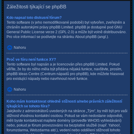
Záležitosti týkající se phpBB
Kdo napsal toto diskusní fórum?
Tento software (v jeho nemodifikované podobě) byl vytvořen, zveřejněn a
chráněn autorskými právy
phpBB Limited
. phpBB je dostupné pod GNU
General Public License verze 2 (GPL-2.0) a může být volně distribuováno.
Pro více informací se podívejte na stránku
About phpBB
(angl.).
Nahoru
Proč ve fóru není funkce XY?
Tento software byl napsán a je licencován přes phpBB Limited. Pokud
věříte, že by do něho měla být přidána nějaká funkce, navštivte, prosím,
phpBB Ideas Centre
(Centrum nápadů pro phpBB), kde můžete hlasovat
pro existující nápady nebo navrhnout nové funkce.
Nahoru
Koho mám kontaktovat ohledně stížnosti a/nebo právních záležitostí
týkajících se tohoto fóra?
Jakýkoliv z administrátorů uvedených na stránce „Tým“, by měl být pro vaši
stížnost vhodnou kontaktní osobou. Pokud se vám nedostane odpovědi,
měli byste kontaktovat majitele domény (proveďte
WHOIS vyhledávání
)
nebo, pokud je fórum provozováno na bezplatné službě (např. Yahoo!,
forumzdarma, Webzdarma atd.), vedení nebo oddělení stížností tohoto