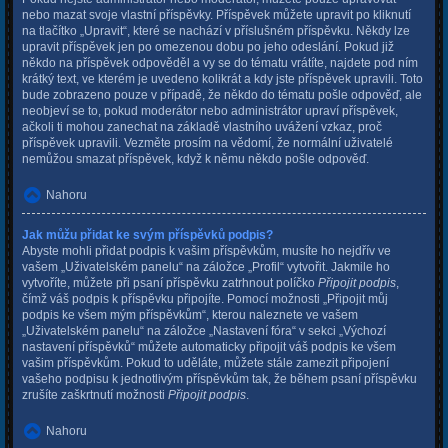
nebo mazat svoje vlastní příspěvky. Příspěvek můžete upravit po kliknutí
na tlačítko „Upravit“, které se nachází v příslušném příspěvku. Někdy lze
upravit příspěvek jen po omezenou dobu po jeho odeslání. Pokud již
někdo na příspěvek odpověděl a vy se do tématu vrátíte, najdete pod ním
krátký text, ve kterém je uvedeno kolikrát a kdy jste příspěvek upravili. Toto
bude zobrazeno pouze v případě, že někdo do tématu pošle odpověď, ale
neobjeví se to, pokud moderátor nebo administrátor upraví příspěvek,
ačkoli ti mohou zanechat na základě vlastního uvážení vzkaz, proč
příspěvek upravili. Vezměte prosím na vědomí, že normální uživatelé
nemůžou smazat příspěvek, když k němu někdo pošle odpověď.
Nahoru
Jak můžu přidat ke svým příspěvků podpis?
Abyste mohli přidat podpis k vašim příspěvkům, musíte ho nejdřív ve
vašem „Uživatelském panelu“ na záložce „Profil“ vytvořit. Jakmile ho
vytvoříte, můžete při psaní příspěvku zatrhnout políčko
Připojit podpis
,
čímž váš podpis k příspěvku připojíte. Pomocí možnosti „Připojit můj
podpis ke všem mým příspěvkům“, kterou naleznete ve vašem
„Uživatelském panelu“ na záložce „Nastavení fóra“ v sekci „Výchozí
nastavení příspěvků“ můžete automaticky připojit váš podpis ke všem
vašim příspěvkům. Pokud to uděláte, můžete stále zamezit připojení
vašeho podpisu k jednotlivým příspěvkům tak, že během psaní příspěvku
zrušíte zaškrtnutí možnosti
Připojit podpis
.
Nahoru