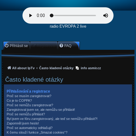
radio EVROPA 2 live
Přihlásit se
Registrovat
FAQ
All about IpTv
Často kladené otázky
info asmir.cz
Často kladené otázky
Přihlašování a registrace
Proč se musím zaregistrovat?
Co je to COPPA?
Proč se nemůžu zaregistrovat?
Zaregistroval jsem se, ale nemůžu se přihlásit!
Proč se nemůžu přihlásit?
Byl jsem ve fóru zaregistrovaný, ale teď se nemůžu přihlásit?!
Zapomněl jsem heslo!
Proč se automaticky odhlašuji?
K čemu slouží funkce „Smazat cookies“?