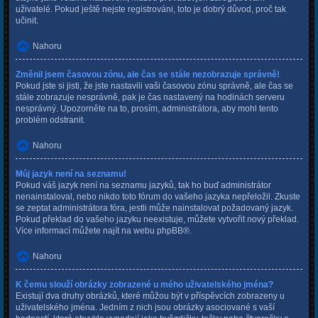
uživatelé. Pokud ještě nejste registrováni, toto je dobrý důvod, proč tak
učinit.
Nahoru
Změnil jsem časovou zónu, ale čas se stále nezobrazuje správně!
Pokud jste si jisti, že jste nastavili vaši časovou zónu správně, ale čas se
stále zobrazuje nesprávně, pak je čas nastavený na hodinách serveru
nesprávný. Upozorněte na to, prosím, administrátora, aby mohl tento
problém odstranit.
Nahoru
Můj jazyk není na seznamu!
Pokud váš jazyk není na seznamu jazyků, tak ho buď administrátor
nenainstaloval, nebo nikdo toto fórum do vašeho jazyka nepřeložil. Zkuste
se zeptat administrátora fóra, jestli může nainstalovat požadovaný jazyk.
Pokud překlad do vašeho jazyku neexistuje, můžete vytvořit nový překlad.
Více informací můžete najít na webu
phpBB
®.
Nahoru
K čemu slouží obrázky zobrazené u mého uživatelského jména?
Existují dva druhy obrázků, které můžou být v příspěvcích zobrazeny u
uživatelského jména. Jedním z nich jsou obrázky asociované s vaší