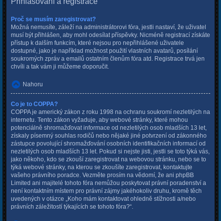
Přihlašování a registrace
Proč se musím zaregistrovat?
Možná nemusíte, záleží na administrátorovi fóra, jestli nastaví, že uživatel
musí být přihlášen, aby mohl odesílat příspěvky. Nicméně registrací získáte
přístup k dalším funkcím, které nejsou pro nepřihlášené uživatele
dostupné, jako je například možnost použití vlastních avatarů, posílání
soukromých zpráv a emailů ostatním členům fóra atd. Registrace trvá jen
chvíli a tak vám ji můžeme doporučit.
Nahoru
Co je to COPPA?
COPPA je americký zákon z roku 1998 na ochranu soukromí nezletilých na
internetu. Tento zákon vyžaduje, aby webové stránky, které mohou
potenciálně shromažďovat informace od nezletilých osob mladších 13 let,
získaly písemný souhlas rodičů nebo nějaké jiné potvrzení od zákonného
zástupce povolující shromažďování osobních identifikačních informací od
nezletilých osob mladších 13 let. Pokud si nejste jisti, jestli se toto týká vás,
jako někoho, kdo se zkouší zaregistrovat na webovou stránku, nebo se to
týká webové stránky, na kterou se zkoušíte zaregistrovat, kontaktujte
vašeho právního poradce. Vezměte prosím na vědomí, že ani phpBB
Limited ani majitelé tohoto fóra nemůžou poskytovat právní poradenství a
není kontaktním místem pro právní zájmy jakéhokoliv druhu, kromě těch
uvedených v otázce „Koho mám kontaktovat ohledně stížnosti a/nebo
právních záležitostí týkajících se tohoto fóra?“.