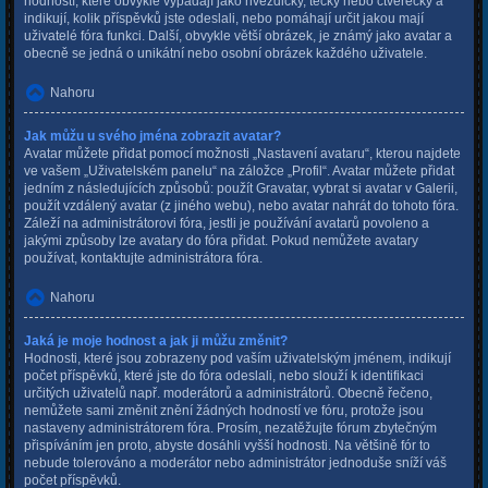
hodností, které obvykle vypadají jako hvězdičky, tečky nebo čtverečky a
indikují, kolik příspěvků jste odeslali, nebo pomáhají určit jakou mají
uživatelé fóra funkci. Další, obvykle větší obrázek, je známý jako avatar a
obecně se jedná o unikátní nebo osobní obrázek každého uživatele.
Nahoru
Jak můžu u svého jména zobrazit avatar?
Avatar můžete přidat pomocí možnosti „Nastavení avataru“, kterou najdete
ve vašem „Uživatelském panelu“ na záložce „Profil“. Avatar můžete přidat
jedním z následujících způsobů: použít Gravatar, vybrat si avatar v Galerii,
použít vzdálený avatar (z jiného webu), nebo avatar nahrát do tohoto fóra.
Záleží na administrátorovi fóra, jestli je používání avatarů povoleno a
jakými způsoby lze avatary do fóra přidat. Pokud nemůžete avatary
používat, kontaktujte administrátora fóra.
Nahoru
Jaká je moje hodnost a jak ji můžu změnit?
Hodnosti, které jsou zobrazeny pod vaším uživatelským jménem, indikují
počet příspěvků, které jste do fóra odeslali, nebo slouží k identifikaci
určitých uživatelů např. moderátorů a administrátorů. Obecně řečeno,
nemůžete sami změnit znění žádných hodností ve fóru, protože jsou
nastaveny administrátorem fóra. Prosím, nezatěžujte fórum zbytečným
přispíváním jen proto, abyste dosáhli vyšší hodnosti. Na většině fór to
nebude tolerováno a moderátor nebo administrátor jednoduše sníží váš
počet příspěvků.