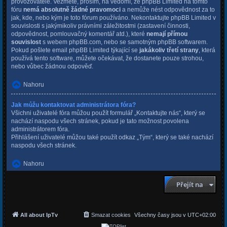
provozovatele. Vezměte, prosím, na vědomí, že phpBB Limited na tomto
fóru
nemá absolutně žádné pravomoci
a nemůže nést odpovědnost za to
jak, kde, nebo kým je toto fórum používáno. Nekontaktujte phpBB Limited v
souvislosti s jakýmikoliv právními záležitostmi (zastavení činnosti,
odpovědnost, pomlouvačný komentář atd.), které
nemají přímou
souvislost
s webem phpBB.com, nebo se samotným phpBB softwarem.
Pokud pošlete email phpBB Limited týkající se
jakákoliv třetí strany
, která
používá tento software, můžete očekávat, že dostanete pouze strohou,
nebo vůbec žádnou odpověď.
Nahoru
Jak můžu kontaktovat administrátora fóra?
Všichni uživatelé fóra můžou použít formulář „Kontaktujte nás“, který se
nachází naspodu všech stránek, pokud je tato možnost povolena
administrátorem fóra.
Přihlášení uživatelé můžou také použít odkaz „Tým“, který se také nachází
naspodu všech stránek.
Nahoru
Přejít na
All about IpTv
Smazat cookies
Všechny časy jsou v
UTC+02:00