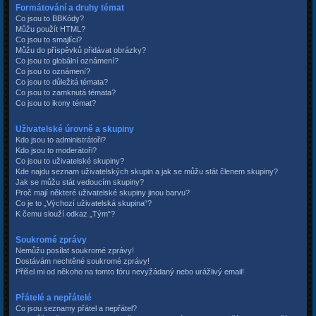
Formátování a druhy témat
Co jsou to BBKódy?
Můžu použít HTML?
Co jsou to smajlíci?
Můžu do příspěvků přidávat obrázky?
Co jsou to globální oznámení?
Co jsou to oznámení?
Co jsou to důležitá témata?
Co jsou to zamknutá témata?
Co jsou to ikony témat?
Uživatelské úrovně a skupiny
Kdo jsou to administrátoři?
Kdo jsou to moderátoři?
Co jsou to uživatelské skupiny?
Kde najdu seznam uživatelských skupin a jak se můžu stát členem skupiny?
Jak se můžu stát vedoucím skupiny?
Proč mají některé uživatelské skupiny jinou barvu?
Co je to „Výchozí uživatelská skupina“?
K čemu slouží odkaz „Tým“?
Soukromé zprávy
Nemůžu posílat soukromé zprávy!
Dostávám nechtěné soukromé zprávy!
Přišel mi od někoho na tomto fóru nevyžádaný nebo urážlivý email!
Přátelé a nepřátelé
Co jsou seznamy přátel a nepřátel?