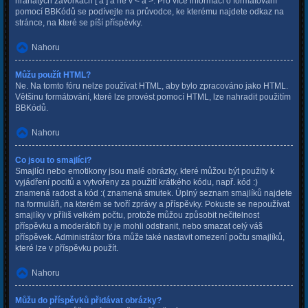
hranatých závorkách [ a ] a ne v < a >. Pro více informací o formátování
pomocí BBKódů se podívejte na průvodce, ke kterému najdete odkaz na
stránce, na které se píší příspěvky.
Nahoru
Můžu použít HTML?
Ne. Na tomto fóru nelze používat HTML, aby bylo zpracováno jako HTML.
Většinu formátování, které lze provést pomocí HTML, lze nahradit použitím
BBKódů.
Nahoru
Co jsou to smajlíci?
Smajlíci nebo emotikony jsou malé obrázky, které můžou být použity k
vyjádření pocitů a vytvořeny za použití krátkého kódu, např. kód :)
znamená radost a kód :( znamená smutek. Úplný seznam smajlíků najdete
na formuláři, na kterém se tvoří zprávy a příspěvky. Pokuste se nepoužívat
smajlíky v příliš velkém počtu, protože můžou způsobit nečitelnost
příspěvku a moderátoři by je mohli odstranit, nebo smazat celý váš
příspěvek. Administrátor fóra může také nastavit omezení počtu smajlíků,
které lze v příspěvku použít.
Nahoru
Můžu do příspěvků přidávat obrázky?