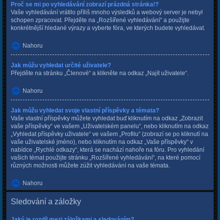
Proč se mi po vyhledávání zobrazí prázdná stránka!?
Vaše vyhledávání vrátilo příliš mnoho výsledků a webový server je nebyl
schopen zpracovat. Přejděte na „Rozšířené vyhledávání“ a použijte
konkrétnější hledané výrazy a vyberte fóra, ve kterých budete vyhledávat.
Nahoru
Jak můžu vyhledat určité uživatele?
Přejděte na stránku „Členové“ a klikněte na odkaz „Najít uživatele“.
Nahoru
Jak můžu vyhledat svoje vlastní příspěvky a témata?
Vaše vlastní příspěvky můžete vyhledat buď kliknutím na odkaz „Zobrazit
vaše příspěvky“ ve vašem „Uživatelském panelu“, nebo kliknutím na odkaz
„Vyhledat příspěvky uživatele“ ve vašem „Profilu“ (zobrazí se po kliknutí na
vaše uživatelské jméno), nebo kliknutím na odkaz „Vaše příspěvky“ v
nabídce „Rychlé odkazy“, která se nachází nahoře na fóru. Pro vyhledání
vašich témat použijte stránku „Rozšířené vyhledávání“, na které pomocí
různých možnosti můžete zúžit vyhledávání na vaše témata.
Nahoru
Sledování a záložky
Jaký je rozdíl mezi záložkami a sledováním?