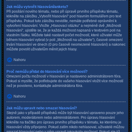
Jak můžu vytvořit hlasování/anketu?
Při posílání nového tématu, nebo při úpravě prvního příspěvku tématu,
klikněte na záložku „Vytvořit hlasování“ pod hlavním formulářem pro text
příspěvku. Pokud tuto záložku nevidíte, nemáte potřebné oprávnění k
vytvoření hlasování. Vložte „Hlasovací otázku“ a nejméně dvě „Možnosti
hlasování“, ujistěte se, že je každá možnost napsaná v textovém poli na
vlastním řádku. Můžete také nastavit počet možností, které uživatel může
během hlasování vybrat (v poli „Možností na uživatele“), časové omezení
trvání hlasování ve dnech (0 pro časově neomezené hlasování) a nakonec
můžete povolit uživatelům měnit jejich hlasy.
Nahoru
Proč nemůžu přidat do hlasování více možností?
Omezení počtu možností v hlasování je nastaveno administrátorem fóra.
Pokud si myslíte, že potřebujete do vašeho hlasování vložit více možností
než je povoleno, kontaktujte administrátora fóra.
Nahoru
Jak můžu upravit nebo smazat hlasování?
Stejně jako v případě příspěvků může být hlasování upraveno pouze jeho
autorem, moderátorem nebo administrátorem. Pro úpravu hlasování
klikněte na tlačítko pro úpravu prvního příspěvku v tématu, ke kterému je
hlasování vždy připojeno. Pokud zatím nikdo nehlasoval, uživatelé můžou
smazat hlasování nebo v něm upravit jakoukoliv možnost. Pokud ale již