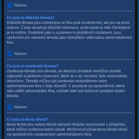
Nahoru
Co jsou to důležitá témata?
Důležitá témata jsou zobrazena ve fóru pod oznámeními, ale jen na první
stránce. Často obsahují důležité informace, proto byste je měli číst kdykoli
je to možné. Podobně jako u oznámení a globálních oznámení, jsou
oprávnění pro odeslání tématu jako důležitého udělována administrátorem
fóra.
Nahoru
Co jsou to zamknutá témata?
Zamknutá témata jsou témata, do kterých uživatelé nemůžou posílat
odpovědi a jakékoliv hlasování, které se v nic nachází, bylo automaticky
ukončeno. Témata můžou být zamknuta moderátorem nebo
administrátorem fóra z řady důvodů. V závislosti na oprávněních, které
vám udělil administrátor fóra, můžete také mít možnost zamykat vlastní
témata.
Nahoru
Co jsou to ikony témat?
Ikony témat jsou autory témat vybrané obrázky asociované s příspěvky,
které můžou indikovat jejich obsah. Možnost používat ikony témat závisí
na oprávněních nastavených administrátorem fóra.