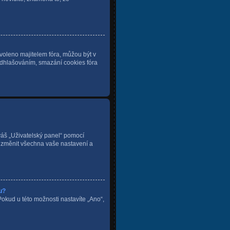
voleno majitelem fóra, můžou být v
 odhlašováním, smazání cookies fóra
 váš „Uživatelský panel“ pomocí
i změnit všechna vaše nastavení a
u?
Pokud u této možnosti nastavíte „Ano“,