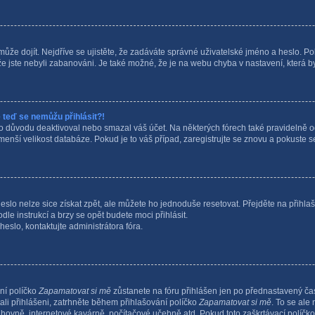
může dojít. Nejdříve se ujistěte, že zadáváte správné uživatelské jméno a heslo. Po
i, že jste nebyli zabanováni. Je také možné, že je na webu chyba v nastavení, která 
e teď se nemůžu přihlásit?!
 důvodu deaktivoval nebo smazal váš účet. Na některých fórech také pravidelně ods
enší velikost databáze. Pokud je to váš případ, zaregistrujte se znovu a pokuste se
lo nelze sice získat zpět, ale můžete ho jednoduše resetovat. Přejděte na přihlaš
odle instrukcí a brzy se opět budete moci přihlásit.
slo, kontaktujte administrátora fóra.
ní políčko
Zapamatovat si mě
zůstanete na fóru přihlášen jen po přednastavený čas
ali přihlášeni, zatrhněte během přihlašování políčko
Zapamatovat si mě
. To se ale
nihovně, internetové kavárně, počítačové učebně atd. Pokud toto zaškrtávací políčko