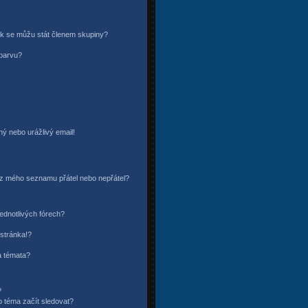
ak se můžu stát členem skupiny?
 barvu?
ý nebo urážlivý email!
o/z mého seznamu přátel nebo nepřátel?
ednotlivých fórech?
stránka!?
a témata?
?
o téma začít sledovat?