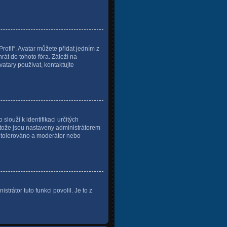
ofil“. Avatar můžete přidat jedním z
rát do tohoto fóra. Záleží na
vatary používat, kontaktujte
slouží k identifikaci určitých
otože jsou nastaveny administrátorem
de tolerováno a moderátor nebo
trátor tuto funkci povolil. Je to z