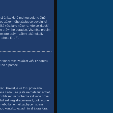
stránky, které mohou potenciálně
í od zákonného zástupce povolující
 týká vás, jako někoho, kdo se zkouší
šeho právního poradce. Vezměte prosím
em pro právní zájmy jakéhokoliv
tohoto fóra?“.
tor mohl také zakázat vaši IP adresu
te ho o pomoc.
věci. Pokud je ve fóru povolena
 zadali, že ještě nemáte třináct let,
 přihlášením proběhla aktivace nově
drželi registrační email, pokračujte
su, nebo byl email zachycen spam
moc kontaktovat administrátora fóra.