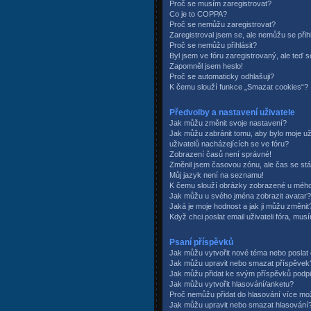
Proč se musím zaregistrovat?
Co je to COPPA?
Proč se nemůžu zaregistrovat?
Zaregistroval jsem se, ale nemůžu se přihl
Proč se nemůžu přihlásit?
Byl jsem ve fóru zaregistrovaný, ale teď s
Zapomněl jsem heslo!
Proč se automaticky odhlašuji?
K čemu slouží funkce „Smazat cookies“?
Předvolby a nastavení uživatele
Jak můžu změnit svoje nastavení?
Jak můžu zabránit tomu, aby bylo moje 
uživatelů nacházejících se ve fóru?
Zobrazení časů není správné!
Změnil jsem časovou zónu, ale čas se stá
Můj jazyk není na seznamu!
K čemu slouží obrázky zobrazené u mého
Jak můžu u svého jména zobrazit avatar?
Jaká je moje hodnost a jak ji můžu změnit
Když chci poslat email uživateli fóra, musí
Psaní příspěvků
Jak můžu vytvořit nové téma nebo posla
Jak můžu upravit nebo smazat příspěvek
Jak můžu přidat ke svým příspěvků podp
Jak můžu vytvořit hlasování/anketu?
Proč nemůžu přidat do hlasování více mo
Jak můžu upravit nebo smazat hlasování