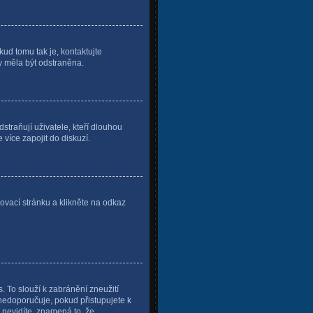
kud tomu tak je, kontaktujte
by měla být odstraněna.
traňují uživatele, kteří dlouhou
 více zapojit do diskuzí.
ovací stránku a klikněte na odkaz
. To slouží k zabránění zneužití
 nedoporučuje, pokud přistupujete k
 nevidíte, znamená to, že