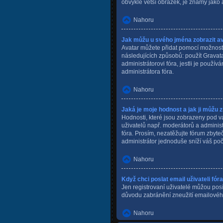
obvykle větší obrázek, je známý jako
Nahoru
Jak můžu u svého jména zobrazit a
Avatar můžete přidat pomocí možnosti 
následujících způsobů: použít Gravatar
administrátorovi fóra, jestli je použí
administrátora fóra.
Nahoru
Jaká je moje hodnost a jak ji můžu 
Hodnosti, které jsou zobrazeny pod vaš
uživatelů např. moderátorů a adminis
fóra. Prosím, nezatěžujte fórum zbyte
administrátor jednoduše sníží váš poč
Nahoru
Když chci poslat email uživateli fór
Jen registrovaní uživatelé můžou posíl
důvodu zabránění zneužití emailovéh
Nahoru