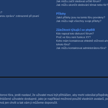
Jak můžu začít sledovat určité fórum?
Jak můžu ukončit sledování témat nebo fór?
k?
Přílohy
sanou zprávu“ zobrazené při psaní
Jaké přílohy jsou na tomto fóru povoleny?
Jak můžu najít všechny svoje přílohy?
Záležitosti týkající se phpBB
Kdo napsal toto diskusní fórum?
Proč ve fóru není funkce XY?
Koho mám kontaktovat ohledně stížnosti a/ne
tohoto fóra?
Jak můžu kontaktovat administrátora fóra?
rovi fóra, jestli nastaví, že uživatel musí být přihlášen, aby mohl odesílat příspěvk
ihlášené uživatele dostupné, jako je například možnost použití vlastních avatarů, 
rvá jen chvíli a tak vám ji můžeme doporučit.