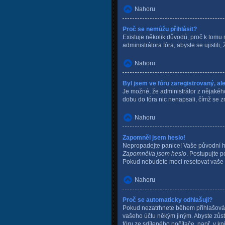
Nahoru
Proč se nemůžu přihlásit?
Existuje několik důvodů, proč k tomu 
administrátora fóra, abyste se ujistil
Nahoru
Byl jsem ve fóru zaregistrovaný, al
Je možné, že administrátor z nějakého
dobu do fóra nic nenapsali, čímž se zm
Nahoru
Zapomněl jsem heslo!
Nepropadejte panice! Vaše původní hes
Zapomněl/a jsem heslo
. Postupujte p
Pokud nebudete moci resetovat vaše he
Nahoru
Proč se automaticky odhlašuji?
Pokud nezatrhnete během přihlašová
vašeho účtu někým jiným. Abyste zůst
fóru ze sdíleného počítače, např. v k