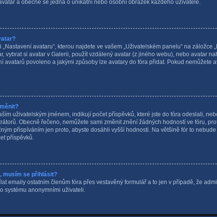
 avatar a obecně se jedná o unikátní nebo osobní obrázek každého uživatele.
vatar?
„Nastavení avataru“, kterou najdete ve vašem „Uživatelském panelu“ na záložce „Pr
, vybrat si avatar v Galerii, použít vzdálený avatar (z jiného webu), nebo avatar nah
vání avatarů povoleno a jakými způsoby lze avatary do fóra přidat. Pokud nemůžete a
změnit?
ím uživatelským jménem, indikují počet příspěvků, které jste do fóra odeslali, nebo 
trátorů. Obecně řečeno, nemůžete sami změnit znění žádných hodností ve fóru, pr
čným přispíváním jen proto, abyste dosáhli vyšší hodnosti. Na většině fór to nebu
et příspěvků.
a, musím se přihlásit?
at emaily ostatním členům fóra přes vestavěný formulář a to jen v případě, že adminis
o systému anonymními uživateli.