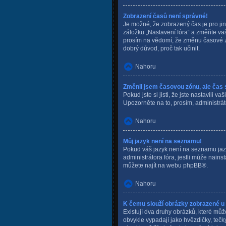
Zobrazení časů není správné!
Je možné, že zobrazený čas je pro jin
záložku „Nastavení fóra“ a změňte va
prosím na vědomí, že změnu časové zón
dobrý důvod, proč tak učinit.
Nahoru
Změnil jsem časovou zónu, ale čas 
Pokud jste si jisti, že jste nastavil
Upozorněte na to, prosím, administrát
Nahoru
Můj jazyk není na seznamu!
Pokud váš jazyk není na seznamu jazyk
administrátora fóra, jestli může nain
můžete najít na webu
phpBB
®.
Nahoru
K čemu slouží obrázky zobrazené u
Existují dva druhy obrázků, které můž
obvykle vypadají jako hvězdičky, tečky 