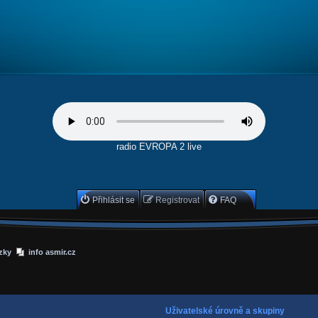
radio EVROPA 2 live
Přihlásit se
Registrovat
FAQ
zky
info asmir.cz
Uživatelské úrovně a skupiny