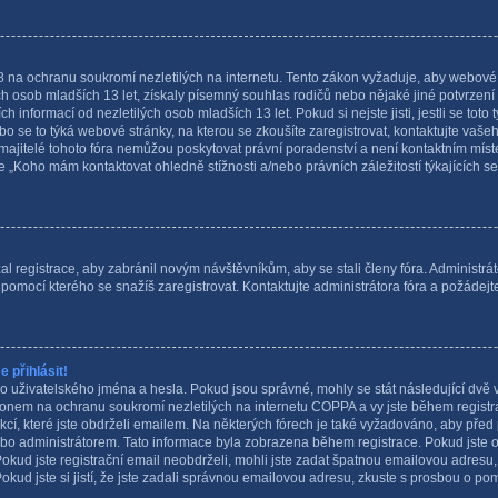
na ochranu soukromí nezletilých na internetu. Tento zákon vyžaduje, aby webové 
h osob mladších 13 let, získaly písemný souhlas rodičů nebo nějaké jiné potvrzen
 informací od nezletilých osob mladších 13 let. Pokud si nejste jisti, jestli se toto
bo se to týká webové stránky, na kterou se zkoušíte zaregistrovat, kontaktujte va
majitelé tohoto fóra nemůžou poskytovat právní poradenství a není kontaktním míst
„Koho mám kontaktovat ohledně stížnosti a/nebo právních záležitostí týkajících se 
al registrace, aby zabránil novým návštěvníkům, aby se stali členy fóra. Administrá
pomocí kterého se snažíš zaregistrovat. Kontaktujte administrátora fóra a požádej
 přihlásit!
o uživatelského jména a hesla. Pokud jsou správné, mohly se stát následující dvě 
nem na ochranu soukromí nezletilých na internetu COPPA a vy jste během registrace
kcí, které jste obdrželi emailem. Na některých fórech je také vyžadováno, aby před
bo administrátorem. Tato informace byla zobrazena během registrace. Pokud jste ob
 Pokud jste registrační email neobdrželi, mohli jste zadat špatnou emailovou adre
Pokud jste si jistí, že jste zadali správnou emailovou adresu, zkuste s prosbou o po