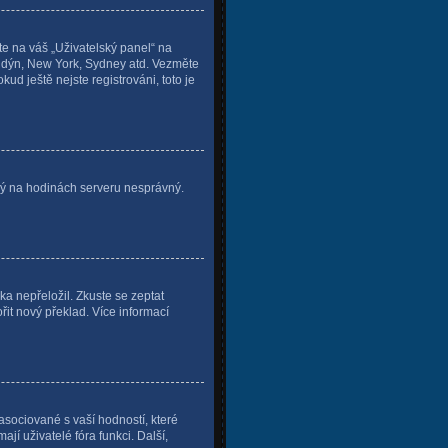
te na váš „Uživatelský panel“ na
Londýn, New York, Sydney atd. Vezměte
d ještě nejste registrováni, toto je
vený na hodinách serveru nesprávný.
a nepřeložil. Zkuste se zeptat
řit nový překlad. Více informací
asociované s vaší hodností, které
ají uživatelé fóra funkci. Další,