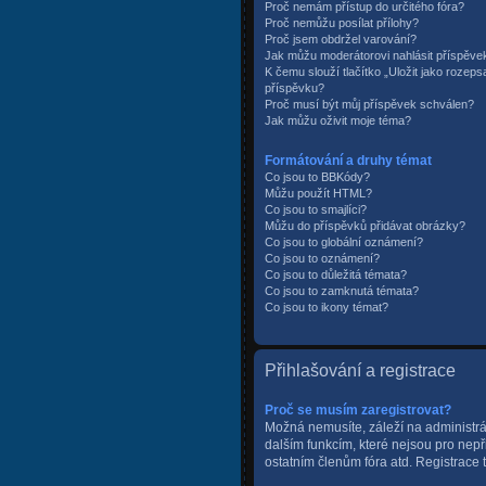
Proč nemám přístup do určitého fóra?
Proč nemůžu posílat přílohy?
Proč jsem obdržel varování?
Jak můžu moderátorovi nahlásit příspěve
K čemu slouží tlačítko „Uložit jako rozep
příspěvku?
Proč musí být můj příspěvek schválen?
Jak můžu oživit moje téma?
Formátování a druhy témat
Co jsou to BBKódy?
Můžu použít HTML?
Co jsou to smajlíci?
Můžu do příspěvků přidávat obrázky?
Co jsou to globální oznámení?
Co jsou to oznámení?
Co jsou to důležitá témata?
Co jsou to zamknutá témata?
Co jsou to ikony témat?
Přihlašování a registrace
Proč se musím zaregistrovat?
Možná nemusíte, záleží na administráto
dalším funkcím, které nejsou pro nepř
ostatním členům fóra atd. Registrace t