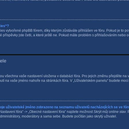
kies“?
s vytvořené phpBB fórem, díky kterým zůstáváte přihlášen ve fóru. Pokud je to po
é příspěvky jste četli, a které ještě ne. Pokud máte problém s přihlašováním nebo
tele
 jsou všechna vaše nastavení uložena v databázi fóra. Pro jejich změnu přejděte na
knutí na vaše jméno nahoře na stránkách fóra. V „Uživatelském panelu“ budete moc
oje uživatelské jméno zobrazeno na seznamu uživatelů nacházejících se ve fór
Nastavení fóra“ -> „Obecné nastavení fóra“ najdete možnost
Skrýt můj online stav
. 
dministrátory, moderátory a sama sebe. Budete počítán jako skrytý uživatel.