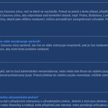
ou časovou zónu, než ve které se nacházíte. Pokud se jedná o tento případ, přejdě
ši časovou zónu, aby odpovídala vaší konkrétní oblasti, např. Praha, Bratislava, 
y, stejně jako většinu nastavení, můžou provádět jen zaregistrovaní uživatelé. Poku
se stále nezobrazuje správně!
i vaši časovou zónu správně, ale čas se stále zobrazuje nesprávně, pak je čas nasta
ora, aby mohl tento problém odstranit.
ů, tak ho buď administrátor nenainstaloval, nebo nikdo toto fórum do vašeho jazyk
stalovat požadovaný jazyk. Pokud překlad do vašeho jazyku neexistuje, můžete vytvo
 mého uživatelského jména?
ou být v příspěvcích zobrazeny u uživatelského jména. Jedním z nich jsou obrázky 
nebo čtverečky a indikují, kolik příspěvků jste odeslali, nebo pomáhají určit jakou m