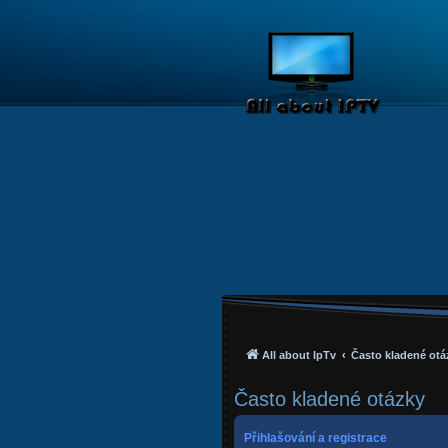
All about IpTv
Často kladené otá
Často kladené otázky
Přihlašování a registrace