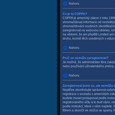
Nahoru
Co je to COPPA?
COPPA je americký zákon z roku 1998 
shromažďovat informace od nezletilýc
shromažďování osobních identifikačních
zaregistrovat na webovou stránku, ne
na vědomí, že ani phpBB Limited ani 
druhu, kromě těch uvedených v otázce 
Nahoru
Proč se nemůžu zaregistrovat?
Je možné, že administrátor fóra zakáz
nebo používání uživatelského jména, 
Nahoru
Zaregistroval jsem se, ale nemůžu se
Nejdříve zkontrolujte správnost vašeh
registrace v souladu s americkým záko
budete muset postupovat podle instru
registrovaného účtu a to buď vámi, ne
podle instrukcí, které v něm najdete.
filtrem a skončil ve složce se spamy. 