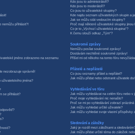
Kdo jsou to administrátoři?
Kdo jsou to moderátoři?
Co jsou to uživatelské skupiny?
ásit!
Kde najdu seznam uživatelských skupin a j
Jak se můžu stát vedoucím skupiny?
e nemůžu přihlásit?!
Proč mají některé uživatelské skupiny jinou
Co je to „Výchozí uživatelská skupina“?
K čemu slouží odkaz „Tým“?
Soukromé zprávy
Nemůžu posílat soukromé zprávy!
Dostávám nechtěné soukromé zprávy!
uživatelské jméno zobrazeno na seznamu
Přišel mi od někoho na tomto fóru nevyžádan
Přátelé a nepřátelé
le nezobrazuje správně!
Co jsou seznamy přátel a nepřátel?
Jak můžu přidat nebo odstranit uživatele d
 uživatelského jména?
Vyhledávání ve fóru
?
Jak můžu vyhledávat na celém fóru nebo v j
m se přihlásit?
Proč moje vyhledávání nic nenašlo?
Proč se mi po vyhledávání zobrazí prázdná 
Jak můžu vyhledat určité uživatele?
t odpověď?
Jak můžu vyhledat svoje vlastní příspěvky 
?
is?
Sledování a záložky
Jaký je rozdíl mezi záložkami a sledováním
žností?
Jak můžu přidat určité téma do záložek neb
?