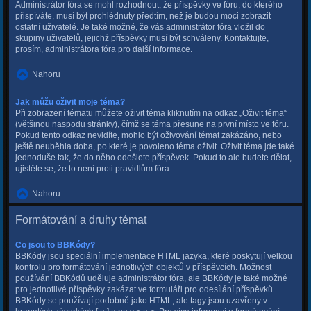
Administrátor fóra se mohl rozhodnout, že příspěvky ve fóru, do kterého
přispíváte, musí být prohlédnuty předtím, než je budou moci zobrazit
ostatní uživatelé. Je také možné, že vás administrátor fóra vložil do
skupiny uživatelů, jejichž příspěvky musí být schváleny. Kontaktujte,
prosím, administrátora fóra pro další informace.
Nahoru
Jak můžu oživit moje téma?
Při zobrazení tématu můžete oživit téma kliknutím na odkaz „Oživit téma“
(většinou naspodu stránky), čímž se téma přesune na první místo ve fóru.
Pokud tento odkaz nevidíte, mohlo být oživování témat zakázáno, nebo
ještě neuběhla doba, po které je povoleno téma oživit. Oživit téma jde také
jednoduše tak, že do něho odešlete příspěvek. Pokud to ale budete dělat,
ujistěte se, že to není proti pravidlům fóra.
Nahoru
Formátování a druhy témat
Co jsou to BBKódy?
BBKódy jsou speciální implementace HTML jazyka, které poskytují velkou
kontrolu pro formátování jednotlivých objektů v příspěvcích. Možnost
používání BBKódů uděluje administrátor fóra, ale BBKódy je také možné
pro jednotlivé příspěvky zakázat ve formuláři pro odesílání příspěvků.
BBKódy se používají podobně jako HTML, ale tagy jsou uzavřeny v