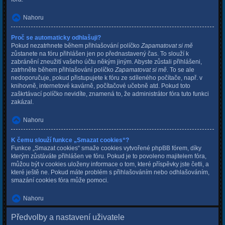
Nahoru
Proč se automaticky odhlašuji?
Pokud nezatrhnete během přihlašování políčko
Zapamatovat si mě
zůstanete na fóru přihlášen jen po přednastavený čas. To slouží k
zabránění zneužití vašeho účtu někým jiným. Abyste zůstali přihlášeni,
zatrhněte během přihlašování políčko
Zapamatovat si mě
. To se ale
nedoporučuje, pokud přistupujete k fóru ze sdíleného počítače, např. v
knihovně, internetové kavárně, počítačové učebně atd. Pokud toto
zaškrtávací políčko nevidíte, znamená to, že administrátor fóra tuto funkci
zakázal.
Nahoru
K čemu slouží funkce „Smazat cookies“?
Funkce „Smazat cookies“ smaže cookies vytvořené phpBB fórem, díky
kterým zůstáváte přihlášen ve fóru. Pokud je to povoleno majitelem fóra,
můžou být v cookies uloženy informace o tom, které příspěvky jste četli, a
které ještě ne. Pokud máte problém s přihlašováním nebo odhlašováním,
smazání cookies fóra může pomoci.
Nahoru
Předvolby a nastavení uživatele