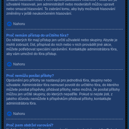
uživatelé hlasovali, jen administrátoři nebo moderátoři můžou upravit
nebo smazat hlasování. To zabrání tomu, aby byly možnosti hlasování
změněny v ještě neukončeném hlasování.
Nahoru
Proč nemám přístup do určitého fóra?
Do některých fór mají přístup jen určití uživatelé nebo skupiny. Abyste je
mohli zobrazit, číst, přispívat do nich nebo v nich provádět jiné akce,
můžete potřebovat speciální oprávnění. Kontaktujte administrátora fóra,
aby vám umožnil do fóra přístup.
Nahoru
Proč nemůžu posílat přílohy?
Oprávnění pro přílohy se nastavují pro jednotlivá fóra, skupiny nebo
uživatele. Administrátor fóra nemusel povolit do určitého fóra, do kterého
můžete posílat příspěvky, přidávat přílohy, nebo možná, že posílat přílohy
můžou jen určité skupiny, do kterých nepatříte. Pokud si nejste jisti, z
jakého důvodu nemůžete k příspěvkům přidávat přílohy, kontaktujte
administrátora fóra.
Nahoru
Proč jsem obdržel varování?