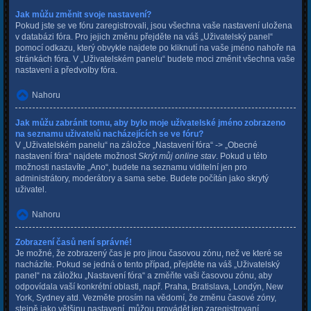
Jak můžu změnit svoje nastavení?
Pokud jste se ve fóru zaregistrovali, jsou všechna vaše nastavení uložena
v databázi fóra. Pro jejich změnu přejděte na váš „Uživatelský panel“
pomocí odkazu, který obvykle najdete po kliknutí na vaše jméno nahoře na
stránkách fóra. V „Uživatelském panelu“ budete moci změnit všechna vaše
nastavení a předvolby fóra.
Nahoru
Jak můžu zabránit tomu, aby bylo moje uživatelské jméno zobrazeno
na seznamu uživatelů nacházejících se ve fóru?
V „Uživatelském panelu“ na záložce „Nastavení fóra“ -> „Obecné
nastavení fóra“ najdete možnost
Skrýt můj online stav
. Pokud u této
možnosti nastavíte „Ano“, budete na seznamu viditelní jen pro
administrátory, moderátory a sama sebe. Budete počítán jako skrytý
uživatel.
Nahoru
Zobrazení časů není správné!
Je možné, že zobrazený čas je pro jinou časovou zónu, než ve které se
nacházíte. Pokud se jedná o tento případ, přejděte na váš „Uživatelský
panel“ na záložku „Nastavení fóra“ a změňte vaši časovou zónu, aby
odpovídala vaší konkrétní oblasti, např. Praha, Bratislava, Londýn, New
York, Sydney atd. Vezměte prosím na vědomí, že změnu časové zóny,
stejně jako většinu nastavení, můžou provádět jen zaregistrovaní