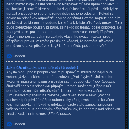
nebo mazat svoje vlastní příspěvky. Příspěvek můžete upravit po kliknutí
na tlačítko „Upravit“, které se nachází v příslušném příspěvku. Někdy lze
upravit příspěvek jen po omezenou dobu po jeho odeslání. Pokud již
někdo na příspěvek odpověděl a vy se do tématu vrátíte, najdete pod ním
krátký text, ve kterém je uvedeno kolikrát a kdy jste příspěvek upravili. Toto
bude zobrazeno pouze v případě, že někdo do tématu pošle odpověď, ale
neobjeví se to, pokud moderátor nebo administrátor upraví příspěvek,
ačkoli ti mohou zanechat na základě vlastního uvážení vzkaz, proč
příspěvek upravili. Vezměte prosím na vědomí, že normální uživatelé
nemůžou smazat příspěvek, když k němu někdo pošle odpověď.
Nahoru
Jak můžu přidat ke svým příspěvků podpis?
Abyste mohli přidat podpis k vašim příspěvkům, musíte ho nejdřív ve
vašem „Uživatelském panelu“ na záložce „Profil“ vytvořit. Jakmile ho
vytvoříte, můžete při psaní příspěvku zatrhnout políčko
Připojit podpis
,
čímž váš podpis k příspěvku připojíte. Pomocí možnosti „Připojit můj
podpis ke všem mým příspěvkům“, kterou naleznete ve vašem
„Uživatelském panelu“ na záložce „Nastavení fóra“ v sekci „Výchozí
nastavení příspěvků“ můžete automaticky připojit váš podpis ke všem
vašim příspěvkům. Pokud to uděláte, můžete stále zamezit připojení
vašeho podpisu k jednotlivým příspěvkům tak, že během psaní příspěvku
zrušíte zaškrtnutí možnosti
Připojit podpis
.
Nahoru