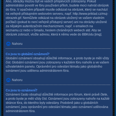
Ano, obrázky můžou být ve vašich příspěvcích zobrazeny. Pokud
administrátor povolil ve fóru používání příloh, budete moci nahrát obrázek
do fóra. V opačném případě musíte odkázat na obrázek, který se nachází
na veřejně přístupném webovém serveru, např. http://www.priklad.cz/muj-
obrazek.gif. Nemůžete odkázat na obrázek uložený ve vašem vlastním
počítači (pokud to není veřejně přístupný server) ani na obrázky uložené
za nějakým autentizačním mechanizmem, např. v emailech na
seznamu.cz nebo v Gmailu, heslem chráněných webech atd. Aby se
obrázek zobrazil, vložte adresu, která k němu vede do BBKódu [img].
Nahoru
Co jsou to globální oznámení?
Globální oznámení obsahují důležité informace, a proto byste je měli vždy
číst. Globální oznámení jsou zobrazeny v každém fóru nahoře a ve vašem
uživatelském panelu. Oprávnění pro odeslání tématu jako globálního
oznámení jsou udělena administrátorem fóra.
Nahoru
Co jsou to oznámení?
Oznámení často obsahují důležité informace pro fórum, které právě čtete,
a proto byste je měli vždy číst. Oznámení jsou zobrazeny nahoře na každé
stránce fóra, do kterého byly odeslány. Podobně jako u globálních
oznámení, jsou oprávnění pro odeslání tématu jako oznámení udělována
administrátorem fóra.