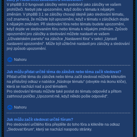
V phpBB 3.0 fungovali záložky velmi podobně jako záložky ve vašem
prohlížeči. Nebyli jste upozorněni, když došlo v tématu k nějakým
změnám. V phpBB 3.1 se záložky chovají stejně jako sledování tématu,
což znamená, že můžete být upozorněni, když v tématu v záložkách dojde
k nějakým změnám. Při sledování fóra nebo tématu budete upozorněni,
když dojde ve sledovaném fóru nebo tématu k nějakým změnám. Způsob
upozornění pro záložky a sledování můžete nastavit ve vašem
„Uživatelském panelu“ na záložce „Nastavení fóra“ v sekci „Upravit
nastavení upozornění“. Může být užitečné nastavit pro záložky a sledování
jiný způsob upozornění.
Nahoru
Jak můžu přidat určité téma do záložek nebo téma začít sledovat?
Přidat určité téma do záložek nebo téma začít sledovat můžete kliknutím
na příslušný odkaz v nabídce „Nástroje tématu“ (obvykle má ikonu klíče),
která se nachází nad a pod tématem.
Pro sledování tématu můžete také poslat do tématu odpověď a přitom
zatrhnout políčko „Upozornit mě, když někdo pošle odpověď“.
Nahoru
Jak můžu začít sledovat určité fórum?
Pro sledování určitého fóra přejděte do toho fóra a klikněte na odkaz
„Sledovat fórum“, který se nachází naspodu stránky.