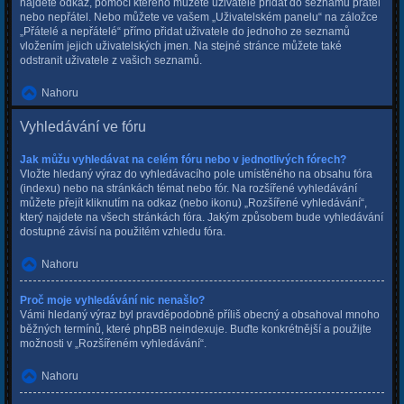
najdete odkaz, pomocí kterého můžete uživatele přidat do seznamu přátel
nebo nepřátel. Nebo můžete ve vašem „Uživatelském panelu“ na záložce
„Přátelé a nepřátelé“ přímo přidat uživatele do jednoho ze seznamů
vložením jejich uživatelských jmen. Na stejné stránce můžete také
odstranit uživatele z vašich seznamů.
Nahoru
Vyhledávání ve fóru
Jak můžu vyhledávat na celém fóru nebo v jednotlivých fórech?
Vložte hledaný výraz do vyhledávacího pole umístěného na obsahu fóra
(indexu) nebo na stránkách témat nebo fór. Na rozšířené vyhledávání
můžete přejít kliknutím na odkaz (nebo ikonu) „Rozšířené vyhledávání“,
který najdete na všech stránkách fóra. Jakým způsobem bude vyhledávání
dostupné závisí na použitém vzhledu fóra.
Nahoru
Proč moje vyhledávání nic nenašlo?
Vámi hledaný výraz byl pravděpodobně příliš obecný a obsahoval mnoho
běžných termínů, které phpBB neindexuje. Buďte konkrétnější a použijte
možnosti v „Rozšířeném vyhledávání“.
Nahoru