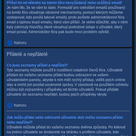
Přišel mi od někoho na tomto fóru nevyžádaný nebo urážlivý email!
Je nám líto, že se vám to stalo. Formulář pro odesílání emailů používaný
na tomto fóru obsahuje obranné mechanismy, pomocí kterých můžeme
vystopovat, kdo posílá takové emaily, proto pošlete administrátorovi fóra
email s úplnou kopií emailu, který vám přišel. Je velmi důležité, aby v něm
byly zahrnuty hlavičky, které obsahují podrobné údaje o uživateli, který
email poslal. Administrátor fóra pak bude moci problém vyřešit.
Nahoru
Přátelé a nepřátelé
Co jsou seznamy přátel a nepřátel?
Tyto seznamy můžete použít k rozdělení ostatních členů fóra. Uživatelé
přidáni do vašeho seznamu přátel budou zobrazeni ve vašem
uživatelském panelu, abyste k nim měli rychlý přístup, viděli jejich online
stav a mohli jim posílat soukromé zprávy. V závislosti na použitém vzhledu
můžou být zvýrazněny i příspěvky od těchto uživatelů. Pokud přidáte
uživatele do seznamu nepřátel, budou jejich příspěvky skryty.
Nahoru
Jak můžu přidat nebo odstranit uživatele do/z mého seznamu přátel
nebo nepřátel?
Uživatele můžete přidat do vašeho seznamu dvěma způsoby. Po kliknutí
na jméno uživatele se dostanete na stránku s profilem uživatele, kde