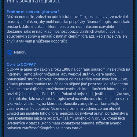
Přihlašování a registrace
Proč se musím zaregistrovat?
Možná nemusíte, záleží na administrátorovi fóra, jestli nastaví, že uživatel
musí být přihlášen, aby mohl odesílat příspěvky. Nicméně registrací získáte
přístup k dalším funkcím, které nejsou pro nepřihlášené uživatele
dostupné, jako je například možnost použití vlastních avatarů, posílání
soukromých zpráv a emailů ostatním členům fóra atd. Registrace trvá jen
chvíli a tak vám ji můžeme doporučit.
Nahoru
Co je to COPPA?
COPPA je americký zákon z roku 1998 na ochranu soukromí nezletilých na
internetu. Tento zákon vyžaduje, aby webové stránky, které mohou
potenciálně shromažďovat informace od nezletilých osob mladších 13 let,
získaly písemný souhlas rodičů nebo nějaké jiné potvrzení od zákonného
zástupce povolující shromažďování osobních identifikačních informací od
nezletilých osob mladších 13 let. Pokud si nejste jisti, jestli se toto týká vás,
jako někoho, kdo se zkouší zaregistrovat na webovou stránku, nebo se to
týká webové stránky, na kterou se zkoušíte zaregistrovat, kontaktujte
vašeho právního poradce. Vezměte prosím na vědomí, že ani phpBB
Limited ani majitelé tohoto fóra nemůžou poskytovat právní poradenství a
není kontaktním místem pro právní zájmy jakéhokoliv druhu, kromě těch
uvedených v otázce „Koho mám kontaktovat ohledně stížnosti a/nebo
právních záležitostí týkajících se tohoto fóra?“.