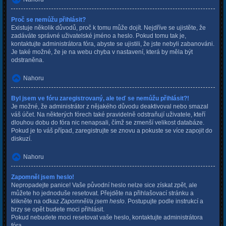
Proč se nemůžu přihlásit?
Existuje několik důvodů, proč k tomu může dojít. Nejdříve se ujistěte, že
zadáváte správné uživatelské jméno a heslo. Pokud tomu tak je,
kontaktujte administrátora fóra, abyste se ujistili, že jste nebyli zabanováni.
Je také možné, že je na webu chyba v nastavení, která by měla být
odstraněna.
Nahoru
Byl jsem ve fóru zaregistrovaný, ale teď se nemůžu přihlásit?!
Je možné, že administrátor z nějakého důvodu deaktivoval nebo smazal
váš účet. Na některých fórech také pravidelně odstraňují uživatele, kteří
dlouhou dobu do fóra nic nenapsali, čímž se zmenší velikost databáze.
Pokud je to váš případ, zaregistrujte se znovu a pokuste se více zapojit do
diskuzí.
Nahoru
Zapomněl jsem heslo!
Nepropadejte panice! Vaše původní heslo nelze sice získat zpět, ale
můžete ho jednoduše resetovat. Přejděte na přihlašovací stránku a
klikněte na odkaz
Zapomněl/a jsem heslo
. Postupujte podle instrukcí a
brzy se opět budete moci přihlásit.
Pokud nebudete moci resetovat vaše heslo, kontaktujte administrátora
fóra.