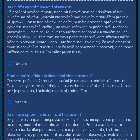
Jak můžu vytvořit hlasování/anketu?
Při posílání nového tématu, nebo při úpravě prvního příspěvku tématu,
klikněte na záložku „Vytvořit hlasování“ pod hlavním formulářem pro text
příspěvku. Pokud tuto záložku nevidíte, nemáte potřebné oprávnění k
vytvoření hlasování. Vložte „Hlasovací otázku“ a nejméně dvě „Možnosti
hlasování“, ujistěte se, že je každá možnost napsaná v textovém poli na
vlastním řádku. Můžete také nastavit počet možností, které uživatel může
během hlasování vybrat (v poli „Možností na uživatele“), časové omezení
trvání hlasování ve dnech (0 pro časově neomezené hlasování) a nakonec
můžete povolit uživatelům měnit jejich hlasy.
Nahoru
Proč nemůžu přidat do hlasování více možností?
Omezení počtu možností v hlasování je nastaveno administrátorem fóra.
Pokud si myslíte, že potřebujete do vašeho hlasování vložit více možností
než je povoleno, kontaktujte administrátora fóra.
Nahoru
Jak můžu upravit nebo smazat hlasování?
Stejně jako v případě příspěvků může být hlasování upraveno pouze jeho
autorem, moderátorem nebo administrátorem. Pro úpravu hlasování
klikněte na tlačítko pro úpravu prvního příspěvku v tématu, ke kterému je
hlasování vždy připojeno. Pokud zatím nikdo nehlasoval, uživatelé můžou
smazat hlasování nebo v něm upravit jakoukoliv možnost. Pokud ale již