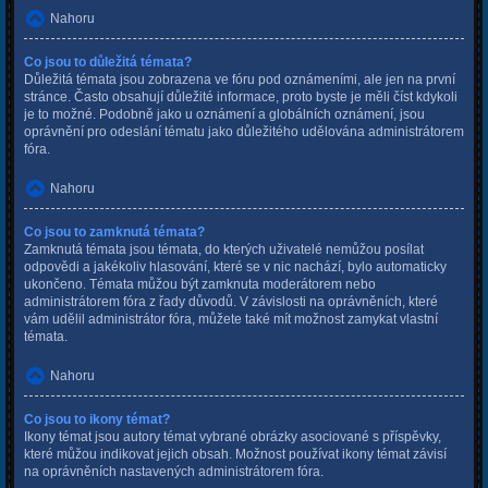
Nahoru
Co jsou to důležitá témata?
Důležitá témata jsou zobrazena ve fóru pod oznámeními, ale jen na první
stránce. Často obsahují důležité informace, proto byste je měli číst kdykoli
je to možné. Podobně jako u oznámení a globálních oznámení, jsou
oprávnění pro odeslání tématu jako důležitého udělována administrátorem
fóra.
Nahoru
Co jsou to zamknutá témata?
Zamknutá témata jsou témata, do kterých uživatelé nemůžou posílat
odpovědi a jakékoliv hlasování, které se v nic nachází, bylo automaticky
ukončeno. Témata můžou být zamknuta moderátorem nebo
administrátorem fóra z řady důvodů. V závislosti na oprávněních, které
vám udělil administrátor fóra, můžete také mít možnost zamykat vlastní
témata.
Nahoru
Co jsou to ikony témat?
Ikony témat jsou autory témat vybrané obrázky asociované s příspěvky,
které můžou indikovat jejich obsah. Možnost používat ikony témat závisí
na oprávněních nastavených administrátorem fóra.