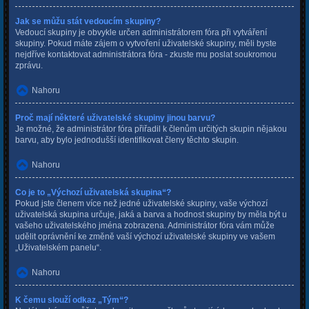
Jak se můžu stát vedoucím skupiny?
Vedoucí skupiny je obvykle určen administrátorem fóra při vytváření
skupiny. Pokud máte zájem o vytvoření uživatelské skupiny, měli byste
nejdříve kontaktovat administrátora fóra - zkuste mu poslat soukromou
zprávu.
Nahoru
Proč mají některé uživatelské skupiny jinou barvu?
Je možné, že administrátor fóra přiřadil k členům určitých skupin nějakou
barvu, aby bylo jednodušší identifikovat členy těchto skupin.
Nahoru
Co je to „Výchozí uživatelská skupina“?
Pokud jste členem více než jedné uživatelské skupiny, vaše výchozí
uživatelská skupina určuje, jaká a barva a hodnost skupiny by měla být u
vašeho uživatelského jména zobrazena. Administrátor fóra vám může
udělit oprávnění ke změně vaší výchozí uživatelské skupiny ve vašem
„Uživatelském panelu“.
Nahoru
K čemu slouží odkaz „Tým“?