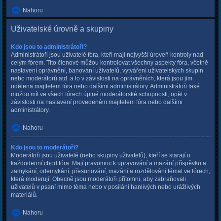
Nahoru
Uživatelské úrovně a skupiny
Kdo jsou to administrátoři?
Administrátoři jsou uživatelé fóra, kteří mají nejvyšší úroveň kontroly nad
celým fórem. Tito členové můžou kontrolovat všechny aspekty fóra, včetně
nastavení oprávnění, banování uživatelů, vytváření uživatelských skupin
nebo moderátorů atd. a to v závislosti na oprávněních, která jsou jim
udělena majitelem fóra nebo dalšími administrátory. Administrátoři také
můžou mít ve všech fórech úplné moderátorské schopnosti, opět v
závislosti na nastavení provedeném majitelem fóra nebo dalšími
administrátory.
Nahoru
Kdo jsou to moderátoři?
Moderátoři jsou uživatelé (nebo skupiny uživatelů), kteří se starají o
každodenní chod fóra. Mají pravomoc k upravování a mazání příspěvků a
zamykání, odemykání, přesunování, mazání a rozdělování témat ve fórech,
která moderují. Obecně jsou moderátoři přítomni, aby zabraňovali
uživatelů v psaní mimo téma nebo v posílání hanlivých nebo urážlivých
materiálů.
Nahoru