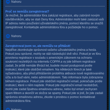
Nahoru
Proč se nemůžu zaregistrovat?
Je možné, že administrátor fóra zakázal registrace, aby zabránil novým
návštěvníkům, aby se stali členy fóra. Administrátor mohl také zakázat vaši
IP adresu nebo používání uživatelského jména, pomocí kterého se snažíš
zaregistrovat. Kontaktujte administrátora fóra a požádejte ho o pomoc.
Nahoru
Zaregistroval jsem se, ale nemůžu se přihlásit!
Nejdříve zkontrolujte správnost vašeho uživatelského jména a hesla.
Pokud jsou správné, mohly se stát následující dvě věci. Pokud je ve fóru
povolena registrace v souladu s americkým zákonem na ochranu
soukromí nezletilých na internetu COPPA a vy jste během registrace
zadali, že ještě nemáte třináct let, budete muset postupovat podle
instrukcí, které jste obdrželi emailem. Na některých fórech je také
vyžadováno, aby před přihlášením proběhla aktivace nově registrovaného
účtu a to buď vámi, nebo administrátorem. Tato informace byla zobrazena
během registrace. Pokud jste obdrželi registrační email, pokračujte podle
instrukcí, které v něm najdete. Pokud jste registrační email neobdrželi,
mohli jste zadat špatnou emailovou adresu, nebo byl email zachycen
spam filtrem a skončil ve složce se spamy. Pokud jste si jistí, že jste zadali
správnou emailovou adresu, zkuste s prosbou o pomoc kontaktovat
administrátora fóra.
Nahoru