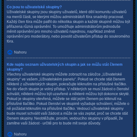
Co jsou to uživatelské skupiny?
Uživatelské skupiny jsou skupiny uživatelů, které dělí komunitu uživatelů
na menší části, se kterými můžou administrátoři fóra snadněji pracovat.
Každý člen fóra může patřit do několika skupin a každé skupině můžou být
přiřazena různá oprávnění. To umožňuje administrátorům jednoduše
měnit oprávnění pro mnoho uživatelů najednou, například změnit
oprávnění pro moderátory, nebo povolit uživatelům přístup do soukromého
fóra.
Nahoru
Kde najdu seznam uživatelských skupin a jak se můžu stát členem
skupiny?
Všechny uživatelské skupiny můžete zobrazit na záložce „Uživatelské
skupiny“ ve vašem „Uživatelském panelu“. Pokud se chcete stát členem
některé z uživatelských skupin, pokračujte kliknutím na příslušné tlačítko.
Ne do všech skupin je volný přístup. V některých se musí žádost o členství
schválit, některé můžou být uzavřené a některé můžou být dokonce skryté.
Pokud je skupiny otevřená, můžete se stát jejím členem po kliknutí na
příslušné tlačítko. Pokud členství ve skupině vyžaduje schválení, můžete o
ně požádat kliknutím na příslušné tlačítko. Vedoucí uživatelské skupiny
bude muset schválit vaši žádost a může se vás zeptat, proč se chcete stát
členem skupiny. Neobtěžujte, prosím, vedoucího skupiny v případě, že
zamítne vaši žádost - určitě pro to bude mít svoje důvody.
Nahoru