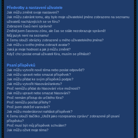
Předvolby a nastavení uživatele
Jak můžu změnit svoje nastavení?
Jak můžu zabránit tomu, aby bylo moje uživatelské jméno zobrazeno na seznamu
uživatelů nacházejících se ve fóru?
Zobrazení časů není správné!
Změnil jsem časovou zónu, ale čas se stále nezobrazuje správně!
Můj jazyk není na seznamu!
K čemu slouží obrázky zobrazené u mého uživatelského jména?
Jak můžu u svého jména zobrazit avatar?
Jaká je moje hodnost a jak ji můžu změnit?
Když chci poslat email uživateli fóra, musím se přihlásit?
Psaní příspěvků
Jak můžu vytvořit nové téma nebo poslat odpověď?
Jak můžu upravit nebo smazat příspěvek?
Jak můžu přidat ke svým příspěvků podpis?
Jak můžu vytvořit hlasování/anketu?
Proč nemůžu přidat do hlasování více možností?
Jak můžu upravit nebo smazat hlasování?
Proč nemám přístup do určitého fóra?
Proč nemůžu posílat přílohy?
Proč jsem obdržel varování?
Jak můžu moderátorovi nahlásit příspěvek?
K čemu slouží tlačítko „Uložit jako rozepsanou zprávu“ zobrazené při psaní
příspěvku?
Proč musí být můj příspěvek schválen?
Jak můžu oživit moje téma?