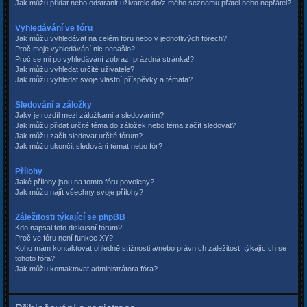
Jak můžu přidat nebo odstranit uživatele do/z mého seznamu přátel nebo nepřátel?
Vyhledávání ve fóru
Jak můžu vyhledávat na celém fóru nebo v jednotlivých fórech?
Proč moje vyhledávání nic nenašlo?
Proč se mi po vyhledávání zobrazí prázdná stránka!?
Jak můžu vyhledat určité uživatele?
Jak můžu vyhledat svoje vlastní příspěvky a témata?
Sledování a záložky
Jaký je rozdíl mezi záložkami a sledováním?
Jak můžu přidat určité téma do záložek nebo téma začít sledovat?
Jak můžu začít sledovat určité fórum?
Jak můžu ukončit sledování témat nebo fór?
Přílohy
Jaké přílohy jsou na tomto fóru povoleny?
Jak můžu najít všechny svoje přílohy?
Záležitosti týkající se phpBB
Kdo napsal toto diskusní fórum?
Proč ve fóru není funkce XY?
Koho mám kontaktovat ohledně stížnosti a/nebo právních záležitostí týkajících se
tohoto fóra?
Jak můžu kontaktovat administrátora fóra?