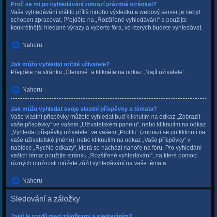
Proč se mi po vyhledávání zobrazí prázdná stránka!?
Vaše vyhledávání vrátilo příliš mnoho výsledků a webový server je nebyl
schopen zpracovat. Přejděte na „Rozšířené vyhledávání“ a použijte
konkrétnější hledané výrazy a vyberte fóra, ve kterých budete vyhledávat.
Nahoru
Jak můžu vyhledat určité uživatele?
Přejděte na stránku „Členové“ a klikněte na odkaz „Najít uživatele“.
Nahoru
Jak můžu vyhledat svoje vlastní příspěvky a témata?
Vaše vlastní příspěvky můžete vyhledat buď kliknutím na odkaz „Zobrazit
vaše příspěvky“ ve vašem „Uživatelském panelu“, nebo kliknutím na odkaz
„Vyhledat příspěvky uživatele“ ve vašem „Profilu“ (zobrazí se po kliknutí na
vaše uživatelské jméno), nebo kliknutím na odkaz „Vaše příspěvky“ v
nabídce „Rychlé odkazy“, která se nachází nahoře na fóru. Pro vyhledání
vašich témat použijte stránku „Rozšířené vyhledávání“, na které pomocí
různých možnosti můžete zúžit vyhledávání na vaše témata.
Nahoru
Sledování a záložky
Jaký je rozdíl mezi záložkami a sledováním?