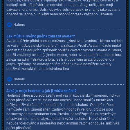
hodností, které obvykle vypadají jako hvězdičky, tečky nebo čtverečky a
indikují, kolik příspěvků jste odeslali, nebo pomáhají určit jakou mají
uživatelé fóra funkci. Další, obvykle větší obrázek, je známý jako avatar a
obecně se jedná o unikátní nebo osobní obrázek každého uživatele.
Nahoru
Jak můžu u svého jména zobrazit avatar?
Avatar můžete přidat pomocí možnosti „Nastavení avataru“, kterou najdete
ve vašem „Uživatelském panelu“ na záložce „Profil“. Avatar můžete přidat
jedním z následujících způsobů: použít Gravatar, vybrat si avatar v Galerii,
použít vzdálený avatar (z jiného webu), nebo avatar nahrát do tohoto fóra.
Záleží na administrátorovi fóra, jestli je používání avatarů povoleno a
jakými způsoby lze avatary do fóra přidat. Pokud nemůžete avatary
používat, kontaktujte administrátora fóra.
Nahoru
Jaká je moje hodnost a jak ji můžu změnit?
Hodnosti, které jsou zobrazeny pod vaším uživatelským jménem, indikují
počet příspěvků, které jste do fóra odeslali, nebo slouží k identifikaci
určitých uživatelů např. moderátorů a administrátorů. Obecně řečeno,
nemůžete sami změnit znění žádných hodností ve fóru, protože jsou
nastaveny administrátorem fóra. Prosím, nezatěžujte fórum zbytečným
přispíváním jen proto, abyste dosáhli vyšší hodnosti. Na většině fór to
nebude tolerováno a moderátor nebo administrátor jednoduše sníží váš
počet příspěvků.