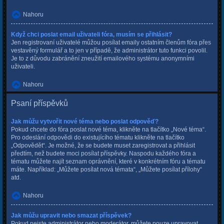
Nahoru
Když chci poslat email uživateli fóra, musím se přihlásit?
Jen registrovaní uživatelé můžou posílat emaily ostatním členům fóra přes
vestavěný formulář a to jen v případě, že administrátor tuto funkci povolil.
Je to z důvodu zabránění zneužití emailového systému anonymními
uživateli.
Nahoru
Psaní příspěvků
Jak můžu vytvořit nové téma nebo poslat odpověď?
Pokud chcete do fóra poslat nové téma, klikněte na tlačítko „Nové téma“.
Pro odeslání odpovědi do existujícího tématu klikněte na tlačítko
„Odpovědět“. Je možné, že se budete muset zaregistrovat a přihlásit
předtím, než budete moci posílat příspěvky. Naspodu každého fóra a
tématu můžete najít seznam oprávnění, které v konkrétním fóru a tématu
máte. Například: „Můžete posílat nová témata“, „Můžete posílat přílohy“
atd.
Nahoru
Jak můžu upravit nebo smazat příspěvek?
Pokud nejste administrátor nebo moderátor, můžete pouze upravovat