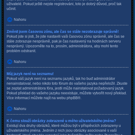
uživatelé. Pokud ještě nejste registrováni, toto je dobrý důvod, proč tak
učinit.
Nahoru
Změnil jsem časovou zónu, ale čas se stále nezobrazuje správně!
Pokud jste si jisti, že jste nastavili vaši časovou zónu správně, ale čas se
stále zobrazuje nesprávně, pak je čas nastavený na hodinách serveru
nesprávný. Upozorněte na to, prosím, administrátora, aby mohl tento
problém odstranit.
Nahoru
Můj jazyk není na seznamu!
Pokud váš jazyk není na seznamu jazyků, tak ho buď administrátor
nenainstaloval, nebo nikdo toto fórum do vašeho jazyka nepřeložil. Zkuste
se zeptat administrátora fóra, jestli může nainstalovat požadovaný jazyk.
Pokud překlad do vašeho jazyku neexistuje, můžete vytvořit nový překlad.
Více informací můžete najít na webu
phpBB
®.
Nahoru
K čemu slouží obrázky zobrazené u mého uživatelského jména?
Existují dva druhy obrázků, které můžou být v příspěvcích zobrazeny u
uživatelského jména. Jedním z nich jsou obrázky asociované s vaší