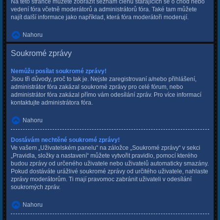
Na této stránce můžete zobrazit seznam členů starajících se o chod nebo
vedení fóra včetně moderátorů a administrátorů fóra. Také tam můžete
najít další informace jako například, která fóra moderátoři moderují.
Nahoru
Soukromé zprávy
Nemůžu posílat soukromé zprávy!
Jsou tři důvody, proč to tak je. Nejste zaregistrovaní a/nebo přihlášení,
administrátor fóra zakázal soukromé zprávy pro celé fórum, nebo
administrátor fóra zakázal přímo vám odesílání zpráv. Pro více informací
kontaktujte administrátora fóra.
Nahoru
Dostávám nechtěné soukromé zprávy!
Ve vašem „Uživatelském panelu“ na záložce „Soukromé zprávy“ v sekci
„Pravidla, složky a nastavení“ můžete vytvořit pravidlo, pomocí kterého
budou zprávy od určeného uživatele nebo uživatelů automaticky smazány.
Pokud dostáváte urážlivé soukromé zprávy od určitého uživatele, nahlaste
zprávy moderátorům. Ti mají pravomoc zabránit uživateli v odesílání
soukromých zpráv.
Nahoru