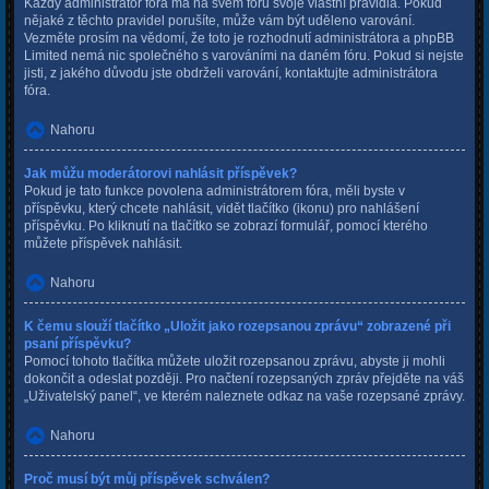
Každý administrátor fóra má na svém fóru svoje vlastní pravidla. Pokud
nějaké z těchto pravidel porušíte, může vám být uděleno varování.
Vezměte prosím na vědomí, že toto je rozhodnutí administrátora a phpBB
Limited nemá nic společného s varováními na daném fóru. Pokud si nejste
jisti, z jakého důvodu jste obdrželi varování, kontaktujte administrátora
fóra.
Nahoru
Jak můžu moderátorovi nahlásit příspěvek?
Pokud je tato funkce povolena administrátorem fóra, měli byste v
příspěvku, který chcete nahlásit, vidět tlačítko (ikonu) pro nahlášení
příspěvku. Po kliknutí na tlačítko se zobrazí formulář, pomocí kterého
můžete příspěvek nahlásit.
Nahoru
K čemu slouží tlačítko „Uložit jako rozepsanou zprávu“ zobrazené při
psaní příspěvku?
Pomocí tohoto tlačítka můžete uložit rozepsanou zprávu, abyste ji mohli
dokončit a odeslat později. Pro načtení rozepsaných zpráv přejděte na váš
„Uživatelský panel“, ve kterém naleznete odkaz na vaše rozepsané zprávy.
Nahoru
Proč musí být můj příspěvek schválen?