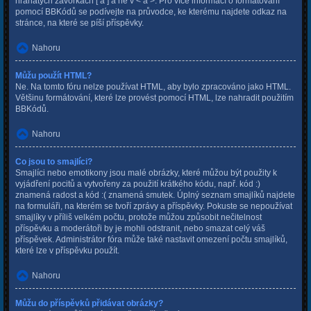
hranatých závorkách [ a ] a ne v < a >. Pro více informací o formátování
pomocí BBKódů se podívejte na průvodce, ke kterému najdete odkaz na
stránce, na které se píší příspěvky.
Nahoru
Můžu použít HTML?
Ne. Na tomto fóru nelze používat HTML, aby bylo zpracováno jako HTML.
Většinu formátování, které lze provést pomocí HTML, lze nahradit použitím
BBKódů.
Nahoru
Co jsou to smajlíci?
Smajlíci nebo emotikony jsou malé obrázky, které můžou být použity k
vyjádření pocitů a vytvořeny za použití krátkého kódu, např. kód :)
znamená radost a kód :( znamená smutek. Úplný seznam smajlíků najdete
na formuláři, na kterém se tvoří zprávy a příspěvky. Pokuste se nepoužívat
smajlíky v příliš velkém počtu, protože můžou způsobit nečitelnost
příspěvku a moderátoři by je mohli odstranit, nebo smazat celý váš
příspěvek. Administrátor fóra může také nastavit omezení počtu smajlíků,
které lze v příspěvku použít.
Nahoru
Můžu do příspěvků přidávat obrázky?