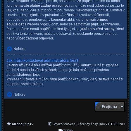
provozovatele. Vezměte, prosím, na vědomí, že phpBB Limited na tomto
fóru
nemá absolutně žádné pravomoci
a nemůže nést odpovědnost za to
jak, kde, nebo kým je toto fórum používáno. Nekontaktujte phpBB Limited v
souvislosti s jakýmikoliv právními záležitostmi (zastavení činnosti,
odpovědnost, pomlouvačný komentář atd.), které
nemají přímou
souvislost
s webem phpBB.com, nebo se samotným phpBB softwarem.
Pokud pošlete email phpBB Limited týkající se
jakákoliv třetí strany
, která
používá tento software, můžete očekávat, že dostanete pouze strohou,
nebo vůbec žádnou odpověď.
Nahoru
Jak můžu kontaktovat administrátora fóra?
Všichni uživatelé fóra můžou použít formulář „Kontaktujte nás“, který se
nachází naspodu všech stránek, pokud je tato možnost povolena
administrátorem fóra.
Přihlášení uživatelé můžou také použít odkaz „Tým“, který se také nachází
naspodu všech stránek.
Nahoru
Přejít na
All about IpTv
Smazat cookies
Všechny časy jsou v
UTC+02:00