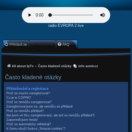
radio EVROPA 2 live
Přihlásit se
Registrovat
FAQ
All about IpTv
Často kladené otázky
info asmir.cz
Často kladené otázky
Přihlašování a registrace
Proč se musím zaregistrovat?
Co je to COPPA?
Proč se nemůžu zaregistrovat?
Zaregistroval jsem se, ale nemůžu se přihlásit!
Proč se nemůžu přihlásit?
Byl jsem ve fóru zaregistrovaný, ale teď se nemůžu přihlásit?!
Zapomněl jsem heslo!
Proč se automaticky odhlašuji?
K čemu slouží funkce „Smazat cookies“?