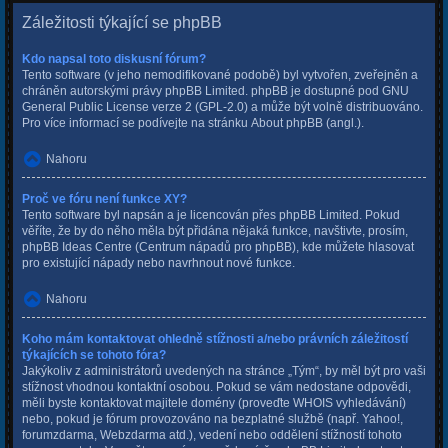
Záležitosti týkající se phpBB
Kdo napsal toto diskusní fórum?
Tento software (v jeho nemodifikované podobě) byl vytvořen, zveřejněn a
chráněn autorskými právy
phpBB Limited
. phpBB je dostupné pod GNU
General Public License verze 2 (GPL-2.0) a může být volně distribuováno.
Pro více informací se podívejte na stránku
About phpBB
(angl.).
Nahoru
Proč ve fóru není funkce XY?
Tento software byl napsán a je licencován přes phpBB Limited. Pokud
věříte, že by do něho měla být přidána nějaká funkce, navštivte, prosím,
phpBB Ideas Centre
(Centrum nápadů pro phpBB), kde můžete hlasovat
pro existující nápady nebo navrhnout nové funkce.
Nahoru
Koho mám kontaktovat ohledně stížnosti a/nebo právních záležitostí
týkajících se tohoto fóra?
Jakýkoliv z administrátorů uvedených na stránce „Tým“, by měl být pro vaši
stížnost vhodnou kontaktní osobou. Pokud se vám nedostane odpovědi,
měli byste kontaktovat majitele domény (proveďte
WHOIS vyhledávání
)
nebo, pokud je fórum provozováno na bezplatné službě (např. Yahoo!,
forumzdarma, Webzdarma atd.), vedení nebo oddělení stížností tohoto