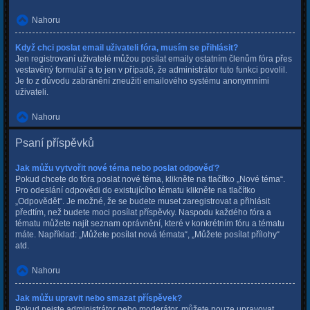
Nahoru
Když chci poslat email uživateli fóra, musím se přihlásit?
Jen registrovaní uživatelé můžou posílat emaily ostatním členům fóra přes
vestavěný formulář a to jen v případě, že administrátor tuto funkci povolil.
Je to z důvodu zabránění zneužití emailového systému anonymními
uživateli.
Nahoru
Psaní příspěvků
Jak můžu vytvořit nové téma nebo poslat odpověď?
Pokud chcete do fóra poslat nové téma, klikněte na tlačítko „Nové téma“.
Pro odeslání odpovědi do existujícího tématu klikněte na tlačítko
„Odpovědět“. Je možné, že se budete muset zaregistrovat a přihlásit
předtím, než budete moci posílat příspěvky. Naspodu každého fóra a
tématu můžete najít seznam oprávnění, které v konkrétním fóru a tématu
máte. Například: „Můžete posílat nová témata“, „Můžete posílat přílohy“
atd.
Nahoru
Jak můžu upravit nebo smazat příspěvek?
Pokud nejste administrátor nebo moderátor, můžete pouze upravovat