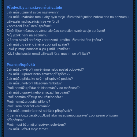
Předvolby a nastavení uživatele
Jak můžu změnit svoje nastavení?
Jak můžu zabránit tomu, aby bylo moje uživatelské jméno zobrazeno na seznamu
uživatelů nacházejících se ve fóru?
Zobrazení časů není správné!
Změnil jsem časovou zónu, ale čas se stále nezobrazuje správně!
Můj jazyk není na seznamu!
K čemu slouží obrázky zobrazené u mého uživatelského jména?
Jak můžu u svého jména zobrazit avatar?
Jaká je moje hodnost a jak ji můžu změnit?
Když chci poslat email uživateli fóra, musím se přihlásit?
Psaní příspěvků
Jak můžu vytvořit nové téma nebo poslat odpověď?
Jak můžu upravit nebo smazat příspěvek?
Jak můžu přidat ke svým příspěvků podpis?
Jak můžu vytvořit hlasování/anketu?
Proč nemůžu přidat do hlasování více možností?
Jak můžu upravit nebo smazat hlasování?
Proč nemám přístup do určitého fóra?
Proč nemůžu posílat přílohy?
Proč jsem obdržel varování?
Jak můžu moderátorovi nahlásit příspěvek?
K čemu slouží tlačítko „Uložit jako rozepsanou zprávu“ zobrazené při psaní
příspěvku?
Proč musí být můj příspěvek schválen?
Jak můžu oživit moje téma?