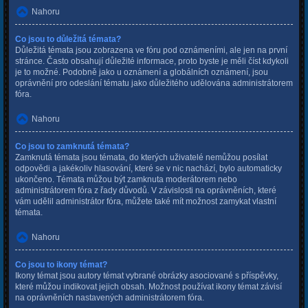
Nahoru
Co jsou to důležitá témata?
Důležitá témata jsou zobrazena ve fóru pod oznámeními, ale jen na první
stránce. Často obsahují důležité informace, proto byste je měli číst kdykoli
je to možné. Podobně jako u oznámení a globálních oznámení, jsou
oprávnění pro odeslání tématu jako důležitého udělována administrátorem
fóra.
Nahoru
Co jsou to zamknutá témata?
Zamknutá témata jsou témata, do kterých uživatelé nemůžou posílat
odpovědi a jakékoliv hlasování, které se v nic nachází, bylo automaticky
ukončeno. Témata můžou být zamknuta moderátorem nebo
administrátorem fóra z řady důvodů. V závislosti na oprávněních, které
vám udělil administrátor fóra, můžete také mít možnost zamykat vlastní
témata.
Nahoru
Co jsou to ikony témat?
Ikony témat jsou autory témat vybrané obrázky asociované s příspěvky,
které můžou indikovat jejich obsah. Možnost používat ikony témat závisí
na oprávněních nastavených administrátorem fóra.