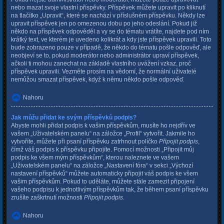
nebo mazat svoje vlastní příspěvky. Příspěvek můžete upravit po kliknutí
na tlačítko „Upravit“, které se nachází v příslušném příspěvku. Někdy lze
upravit příspěvek jen po omezenou dobu po jeho odeslání. Pokud již
někdo na příspěvek odpověděl a vy se do tématu vrátíte, najdete pod ním
krátký text, ve kterém je uvedeno kolikrát a kdy jste příspěvek upravili. Toto
bude zobrazeno pouze v případě, že někdo do tématu pošle odpověď, ale
neobjeví se to, pokud moderátor nebo administrátor upraví příspěvek,
ačkoli ti mohou zanechat na základě vlastního uvážení vzkaz, proč
příspěvek upravili. Vezměte prosím na vědomí, že normální uživatelé
nemůžou smazat příspěvek, když k němu někdo pošle odpověď.
Nahoru
Jak můžu přidat ke svým příspěvků podpis?
Abyste mohli přidat podpis k vašim příspěvkům, musíte ho nejdřív ve
vašem „Uživatelském panelu“ na záložce „Profil“ vytvořit. Jakmile ho
vytvoříte, můžete při psaní příspěvku zatrhnout políčko
Připojit podpis
,
čímž váš podpis k příspěvku připojíte. Pomocí možnosti „Připojit můj
podpis ke všem mým příspěvkům“, kterou naleznete ve vašem
„Uživatelském panelu“ na záložce „Nastavení fóra“ v sekci „Výchozí
nastavení příspěvků“ můžete automaticky připojit váš podpis ke všem
vašim příspěvkům. Pokud to uděláte, můžete stále zamezit připojení
vašeho podpisu k jednotlivým příspěvkům tak, že během psaní příspěvku
zrušíte zaškrtnutí možnosti
Připojit podpis
.
Nahoru