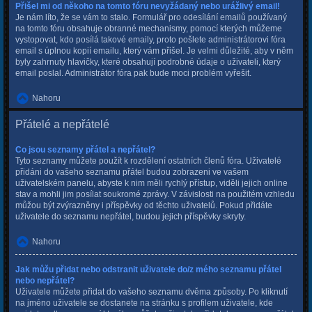
Přišel mi od někoho na tomto fóru nevyžádaný nebo urážlivý email!
Je nám líto, že se vám to stalo. Formulář pro odesílání emailů používaný
na tomto fóru obsahuje obranné mechanismy, pomocí kterých můžeme
vystopovat, kdo posílá takové emaily, proto pošlete administrátorovi fóra
email s úplnou kopií emailu, který vám přišel. Je velmi důležité, aby v něm
byly zahrnuty hlavičky, které obsahují podrobné údaje o uživateli, který
email poslal. Administrátor fóra pak bude moci problém vyřešit.
Nahoru
Přátelé a nepřátelé
Co jsou seznamy přátel a nepřátel?
Tyto seznamy můžete použít k rozdělení ostatních členů fóra. Uživatelé
přidáni do vašeho seznamu přátel budou zobrazeni ve vašem
uživatelském panelu, abyste k nim měli rychlý přístup, viděli jejich online
stav a mohli jim posílat soukromé zprávy. V závislosti na použitém vzhledu
můžou být zvýrazněny i příspěvky od těchto uživatelů. Pokud přidáte
uživatele do seznamu nepřátel, budou jejich příspěvky skryty.
Nahoru
Jak můžu přidat nebo odstranit uživatele do/z mého seznamu přátel
nebo nepřátel?
Uživatele můžete přidat do vašeho seznamu dvěma způsoby. Po kliknutí
na jméno uživatele se dostanete na stránku s profilem uživatele, kde