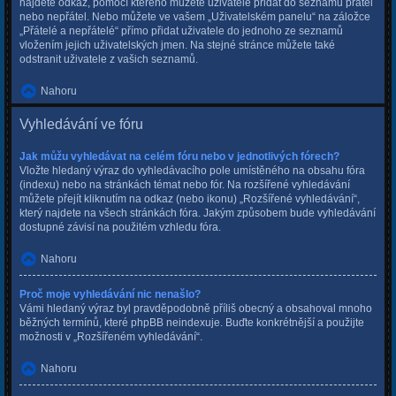
najdete odkaz, pomocí kterého můžete uživatele přidat do seznamu přátel
nebo nepřátel. Nebo můžete ve vašem „Uživatelském panelu“ na záložce
„Přátelé a nepřátelé“ přímo přidat uživatele do jednoho ze seznamů
vložením jejich uživatelských jmen. Na stejné stránce můžete také
odstranit uživatele z vašich seznamů.
Nahoru
Vyhledávání ve fóru
Jak můžu vyhledávat na celém fóru nebo v jednotlivých fórech?
Vložte hledaný výraz do vyhledávacího pole umístěného na obsahu fóra
(indexu) nebo na stránkách témat nebo fór. Na rozšířené vyhledávání
můžete přejít kliknutím na odkaz (nebo ikonu) „Rozšířené vyhledávání“,
který najdete na všech stránkách fóra. Jakým způsobem bude vyhledávání
dostupné závisí na použitém vzhledu fóra.
Nahoru
Proč moje vyhledávání nic nenašlo?
Vámi hledaný výraz byl pravděpodobně příliš obecný a obsahoval mnoho
běžných termínů, které phpBB neindexuje. Buďte konkrétnější a použijte
možnosti v „Rozšířeném vyhledávání“.
Nahoru