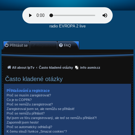
radio EVROPA 2 live
Přihlásit se
Registrovat
FAQ
All about IpTv
Často kladené otázky
info asmir.cz
Často kladené otázky
Přihlašování a registrace
Proč se musím zaregistrovat?
Co je to COPPA?
Proč se nemůžu zaregistrovat?
Zaregistroval jsem se, ale nemůžu se přihlásit!
Proč se nemůžu přihlásit?
Byl jsem ve fóru zaregistrovaný, ale teď se nemůžu přihlásit?!
Zapomněl jsem heslo!
Proč se automaticky odhlašuji?
K čemu slouží funkce „Smazat cookies“?