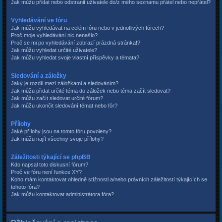
Jak můžu přidat nebo odstranit uživatele do/z mého seznamu přátel nebo nepřátel?
Vyhledávání ve fóru
Jak můžu vyhledávat na celém fóru nebo v jednotlivých fórech?
Proč moje vyhledávání nic nenašlo?
Proč se mi po vyhledávání zobrazí prázdná stránka!?
Jak můžu vyhledat určité uživatele?
Jak můžu vyhledat svoje vlastní příspěvky a témata?
Sledování a záložky
Jaký je rozdíl mezi záložkami a sledováním?
Jak můžu přidat určité téma do záložek nebo téma začít sledovat?
Jak můžu začít sledovat určité fórum?
Jak můžu ukončit sledování témat nebo fór?
Přílohy
Jaké přílohy jsou na tomto fóru povoleny?
Jak můžu najít všechny svoje přílohy?
Záležitosti týkající se phpBB
Kdo napsal toto diskusní fórum?
Proč ve fóru není funkce XY?
Koho mám kontaktovat ohledně stížnosti a/nebo právních záležitostí týkajících se
tohoto fóra?
Jak můžu kontaktovat administrátora fóra?