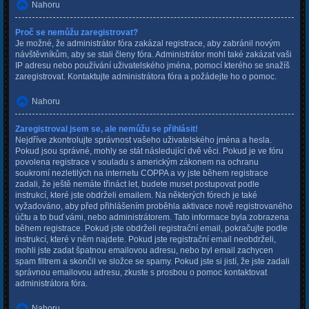
Nahoru
Proč se nemůžu zaregistrovat?
Je možné, že administrátor fóra zakázal registrace, aby zabránil novým
návštěvníkům, aby se stali členy fóra. Administrátor mohl také zakázat vaši
IP adresu nebo používání uživatelského jména, pomocí kterého se snažíš
zaregistrovat. Kontaktujte administrátora fóra a požádejte ho o pomoc.
Nahoru
Zaregistroval jsem se, ale nemůžu se přihlásit!
Nejdříve zkontrolujte správnost vašeho uživatelského jména a hesla.
Pokud jsou správné, mohly se stát následující dvě věci. Pokud je ve fóru
povolena registrace v souladu s americkým zákonem na ochranu
soukromí nezletilých na internetu COPPA a vy jste během registrace
zadali, že ještě nemáte třináct let, budete muset postupovat podle
instrukcí, které jste obdrželi emailem. Na některých fórech je také
vyžadováno, aby před přihlášením proběhla aktivace nově registrovaného
účtu a to buď vámi, nebo administrátorem. Tato informace byla zobrazena
během registrace. Pokud jste obdrželi registrační email, pokračujte podle
instrukcí, které v něm najdete. Pokud jste registrační email neobdrželi,
mohli jste zadat špatnou emailovou adresu, nebo byl email zachycen
spam filtrem a skončil ve složce se spamy. Pokud jste si jistí, že jste zadali
správnou emailovou adresu, zkuste s prosbou o pomoc kontaktovat
administrátora fóra.
Nahoru