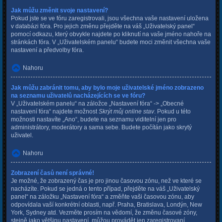
Jak můžu změnit svoje nastavení?
Pokud jste se ve fóru zaregistrovali, jsou všechna vaše nastavení uložena
v databázi fóra. Pro jejich změnu přejděte na váš „Uživatelský panel“
pomocí odkazu, který obvykle najdete po kliknutí na vaše jméno nahoře na
stránkách fóra. V „Uživatelském panelu“ budete moci změnit všechna vaše
nastavení a předvolby fóra.
Nahoru
Jak můžu zabránit tomu, aby bylo moje uživatelské jméno zobrazeno
na seznamu uživatelů nacházejících se ve fóru?
V „Uživatelském panelu“ na záložce „Nastavení fóra“ -> „Obecné
nastavení fóra“ najdete možnost
Skrýt můj online stav
. Pokud u této
možnosti nastavíte „Ano“, budete na seznamu viditelní jen pro
administrátory, moderátory a sama sebe. Budete počítán jako skrytý
uživatel.
Nahoru
Zobrazení časů není správné!
Je možné, že zobrazený čas je pro jinou časovou zónu, než ve které se
nacházíte. Pokud se jedná o tento případ, přejděte na váš „Uživatelský
panel“ na záložku „Nastavení fóra“ a změňte vaši časovou zónu, aby
odpovídala vaší konkrétní oblasti, např. Praha, Bratislava, Londýn, New
York, Sydney atd. Vezměte prosím na vědomí, že změnu časové zóny,
stejně jako většinu nastavení, můžou provádět jen zaregistrovaní