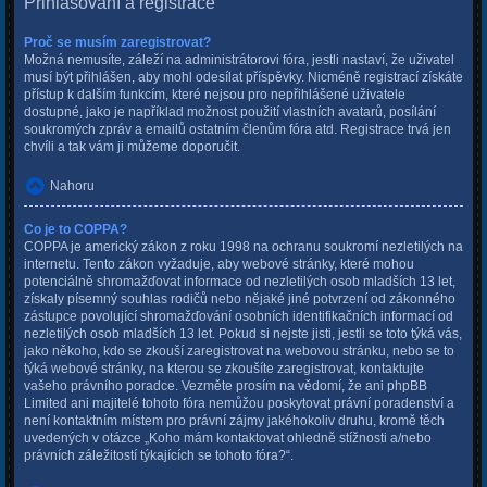
Přihlašování a registrace
Proč se musím zaregistrovat?
Možná nemusíte, záleží na administrátorovi fóra, jestli nastaví, že uživatel
musí být přihlášen, aby mohl odesílat příspěvky. Nicméně registrací získáte
přístup k dalším funkcím, které nejsou pro nepřihlášené uživatele
dostupné, jako je například možnost použití vlastních avatarů, posílání
soukromých zpráv a emailů ostatním členům fóra atd. Registrace trvá jen
chvíli a tak vám ji můžeme doporučit.
Nahoru
Co je to COPPA?
COPPA je americký zákon z roku 1998 na ochranu soukromí nezletilých na
internetu. Tento zákon vyžaduje, aby webové stránky, které mohou
potenciálně shromažďovat informace od nezletilých osob mladších 13 let,
získaly písemný souhlas rodičů nebo nějaké jiné potvrzení od zákonného
zástupce povolující shromažďování osobních identifikačních informací od
nezletilých osob mladších 13 let. Pokud si nejste jisti, jestli se toto týká vás,
jako někoho, kdo se zkouší zaregistrovat na webovou stránku, nebo se to
týká webové stránky, na kterou se zkoušíte zaregistrovat, kontaktujte
vašeho právního poradce. Vezměte prosím na vědomí, že ani phpBB
Limited ani majitelé tohoto fóra nemůžou poskytovat právní poradenství a
není kontaktním místem pro právní zájmy jakéhokoliv druhu, kromě těch
uvedených v otázce „Koho mám kontaktovat ohledně stížnosti a/nebo
právních záležitostí týkajících se tohoto fóra?“.