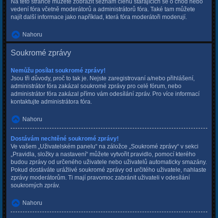
Na této stránce můžete zobrazit seznam členů starajících se o chod nebo
vedení fóra včetně moderátorů a administrátorů fóra. Také tam můžete
najít další informace jako například, která fóra moderátoři moderují.
Nahoru
Soukromé zprávy
Nemůžu posílat soukromé zprávy!
Jsou tři důvody, proč to tak je. Nejste zaregistrovaní a/nebo přihlášení,
administrátor fóra zakázal soukromé zprávy pro celé fórum, nebo
administrátor fóra zakázal přímo vám odesílání zpráv. Pro více informací
kontaktujte administrátora fóra.
Nahoru
Dostávám nechtěné soukromé zprávy!
Ve vašem „Uživatelském panelu“ na záložce „Soukromé zprávy“ v sekci
„Pravidla, složky a nastavení“ můžete vytvořit pravidlo, pomocí kterého
budou zprávy od určeného uživatele nebo uživatelů automaticky smazány.
Pokud dostáváte urážlivé soukromé zprávy od určitého uživatele, nahlaste
zprávy moderátorům. Ti mají pravomoc zabránit uživateli v odesílání
soukromých zpráv.
Nahoru