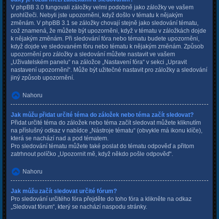
V phpBB 3.0 fungovali záložky velmi podobně jako záložky ve vašem
prohlížeči. Nebyli jste upozorněni, když došlo v tématu k nějakým
změnám. V phpBB 3.1 se záložky chovají stejně jako sledování tématu,
což znamená, že můžete být upozorněni, když v tématu v záložkách dojde
k nějakým změnám. Při sledování fóra nebo tématu budete upozorněni,
když dojde ve sledovaném fóru nebo tématu k nějakým změnám. Způsob
upozornění pro záložky a sledování můžete nastavit ve vašem
„Uživatelském panelu“ na záložce „Nastavení fóra“ v sekci „Upravit
nastavení upozornění“. Může být užitečné nastavit pro záložky a sledování
jiný způsob upozornění.
Nahoru
Jak můžu přidat určité téma do záložek nebo téma začít sledovat?
Přidat určité téma do záložek nebo téma začít sledovat můžete kliknutím
na příslušný odkaz v nabídce „Nástroje tématu“ (obvykle má ikonu klíče),
která se nachází nad a pod tématem.
Pro sledování tématu můžete také poslat do tématu odpověď a přitom
zatrhnout políčko „Upozornit mě, když někdo pošle odpověď“.
Nahoru
Jak můžu začít sledovat určité fórum?
Pro sledování určitého fóra přejděte do toho fóra a klikněte na odkaz
„Sledovat fórum“, který se nachází naspodu stránky.