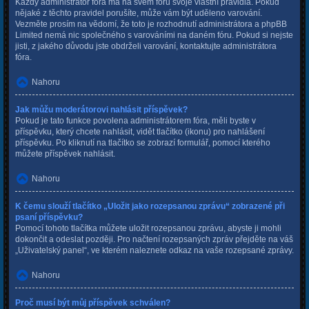
Každý administrátor fóra má na svém fóru svoje vlastní pravidla. Pokud
nějaké z těchto pravidel porušíte, může vám být uděleno varování.
Vezměte prosím na vědomí, že toto je rozhodnutí administrátora a phpBB
Limited nemá nic společného s varováními na daném fóru. Pokud si nejste
jisti, z jakého důvodu jste obdrželi varování, kontaktujte administrátora
fóra.
Nahoru
Jak můžu moderátorovi nahlásit příspěvek?
Pokud je tato funkce povolena administrátorem fóra, měli byste v
příspěvku, který chcete nahlásit, vidět tlačítko (ikonu) pro nahlášení
příspěvku. Po kliknutí na tlačítko se zobrazí formulář, pomocí kterého
můžete příspěvek nahlásit.
Nahoru
K čemu slouží tlačítko „Uložit jako rozepsanou zprávu“ zobrazené při
psaní příspěvku?
Pomocí tohoto tlačítka můžete uložit rozepsanou zprávu, abyste ji mohli
dokončit a odeslat později. Pro načtení rozepsaných zpráv přejděte na váš
„Uživatelský panel“, ve kterém naleznete odkaz na vaše rozepsané zprávy.
Nahoru
Proč musí být můj příspěvek schválen?