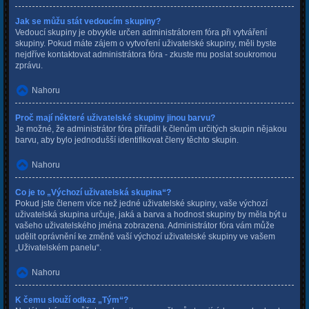
Jak se můžu stát vedoucím skupiny?
Vedoucí skupiny je obvykle určen administrátorem fóra při vytváření
skupiny. Pokud máte zájem o vytvoření uživatelské skupiny, měli byste
nejdříve kontaktovat administrátora fóra - zkuste mu poslat soukromou
zprávu.
Nahoru
Proč mají některé uživatelské skupiny jinou barvu?
Je možné, že administrátor fóra přiřadil k členům určitých skupin nějakou
barvu, aby bylo jednodušší identifikovat členy těchto skupin.
Nahoru
Co je to „Výchozí uživatelská skupina“?
Pokud jste členem více než jedné uživatelské skupiny, vaše výchozí
uživatelská skupina určuje, jaká a barva a hodnost skupiny by měla být u
vašeho uživatelského jména zobrazena. Administrátor fóra vám může
udělit oprávnění ke změně vaší výchozí uživatelské skupiny ve vašem
„Uživatelském panelu“.
Nahoru
K čemu slouží odkaz „Tým“?