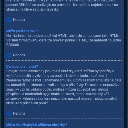
hranatých závorkách [ a ] a ne v < a >. Pro více informací o formátování
pomocí BBKódů se podívejte na průvodce, ke kterému najdete odkaz na
stránce, na které se píší příspěvky.
Nahoru
Můžu použít HTML?
Ne. Na tomto fóru nelze používat HTML, aby bylo zpracováno jako HTML.
Většinu formátování, které lze provést pomocí HTML, lze nahradit použitím
BBKódů.
Nahoru
Co jsou to smajlíci?
Smajlíci nebo emotikony jsou malé obrázky, které můžou být použity k
vyjádření pocitů a vytvořeny za použití krátkého kódu, např. kód :)
znamená radost a kód :( znamená smutek. Úplný seznam smajlíků najdete
na formuláři, na kterém se tvoří zprávy a příspěvky. Pokuste se nepoužívat
smajlíky v příliš velkém počtu, protože můžou způsobit nečitelnost
příspěvku a moderátoři by je mohli odstranit, nebo smazat celý váš
příspěvek. Administrátor fóra může také nastavit omezení počtu smajlíků,
které lze v příspěvku použít.
Nahoru
Můžu do příspěvků přidávat obrázky?