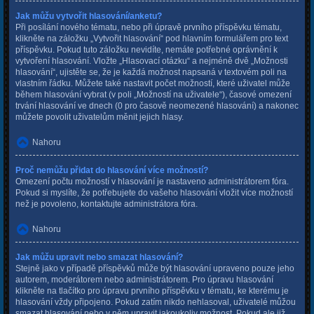
Jak můžu vytvořit hlasování/anketu?
Při posílání nového tématu, nebo při úpravě prvního příspěvku tématu,
klikněte na záložku „Vytvořit hlasování“ pod hlavním formulářem pro text
příspěvku. Pokud tuto záložku nevidíte, nemáte potřebné oprávnění k
vytvoření hlasování. Vložte „Hlasovací otázku“ a nejméně dvě „Možnosti
hlasování“, ujistěte se, že je každá možnost napsaná v textovém poli na
vlastním řádku. Můžete také nastavit počet možností, které uživatel může
během hlasování vybrat (v poli „Možností na uživatele“), časové omezení
trvání hlasování ve dnech (0 pro časově neomezené hlasování) a nakonec
můžete povolit uživatelům měnit jejich hlasy.
Nahoru
Proč nemůžu přidat do hlasování více možností?
Omezení počtu možností v hlasování je nastaveno administrátorem fóra.
Pokud si myslíte, že potřebujete do vašeho hlasování vložit více možností
než je povoleno, kontaktujte administrátora fóra.
Nahoru
Jak můžu upravit nebo smazat hlasování?
Stejně jako v případě příspěvků může být hlasování upraveno pouze jeho
autorem, moderátorem nebo administrátorem. Pro úpravu hlasování
klikněte na tlačítko pro úpravu prvního příspěvku v tématu, ke kterému je
hlasování vždy připojeno. Pokud zatím nikdo nehlasoval, uživatelé můžou
smazat hlasování nebo v něm upravit jakoukoliv možnost. Pokud ale již