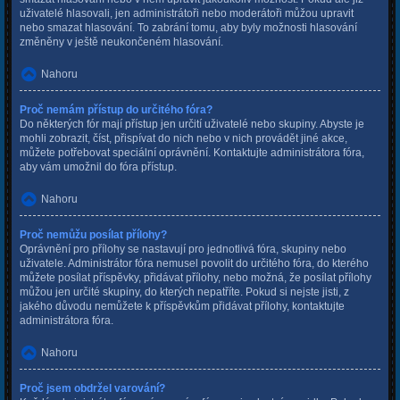
uživatelé hlasovali, jen administrátoři nebo moderátoři můžou upravit
nebo smazat hlasování. To zabrání tomu, aby byly možnosti hlasování
změněny v ještě neukončeném hlasování.
Nahoru
Proč nemám přístup do určitého fóra?
Do některých fór mají přístup jen určití uživatelé nebo skupiny. Abyste je
mohli zobrazit, číst, přispívat do nich nebo v nich provádět jiné akce,
můžete potřebovat speciální oprávnění. Kontaktujte administrátora fóra,
aby vám umožnil do fóra přístup.
Nahoru
Proč nemůžu posílat přílohy?
Oprávnění pro přílohy se nastavují pro jednotlivá fóra, skupiny nebo
uživatele. Administrátor fóra nemusel povolit do určitého fóra, do kterého
můžete posílat příspěvky, přidávat přílohy, nebo možná, že posílat přílohy
můžou jen určité skupiny, do kterých nepatříte. Pokud si nejste jisti, z
jakého důvodu nemůžete k příspěvkům přidávat přílohy, kontaktujte
administrátora fóra.
Nahoru
Proč jsem obdržel varování?