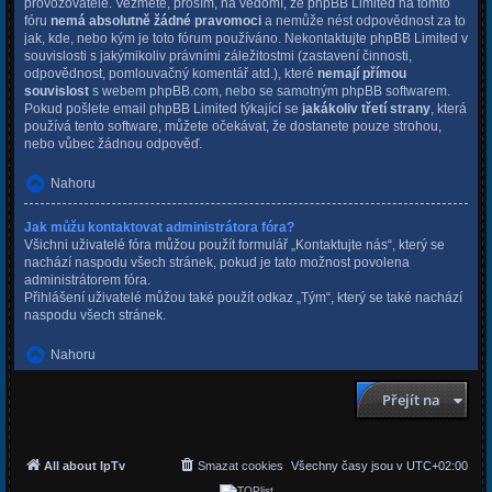
provozovatele. Vezměte, prosím, na vědomí, že phpBB Limited na tomto
fóru
nemá absolutně žádné pravomoci
a nemůže nést odpovědnost za to
jak, kde, nebo kým je toto fórum používáno. Nekontaktujte phpBB Limited v
souvislosti s jakýmikoliv právními záležitostmi (zastavení činnosti,
odpovědnost, pomlouvačný komentář atd.), které
nemají přímou
souvislost
s webem phpBB.com, nebo se samotným phpBB softwarem.
Pokud pošlete email phpBB Limited týkající se
jakákoliv třetí strany
, která
používá tento software, můžete očekávat, že dostanete pouze strohou,
nebo vůbec žádnou odpověď.
Nahoru
Jak můžu kontaktovat administrátora fóra?
Všichni uživatelé fóra můžou použít formulář „Kontaktujte nás“, který se
nachází naspodu všech stránek, pokud je tato možnost povolena
administrátorem fóra.
Přihlášení uživatelé můžou také použít odkaz „Tým“, který se také nachází
naspodu všech stránek.
Nahoru
Přejít na
All about IpTv
Smazat cookies
Všechny časy jsou v
UTC+02:00