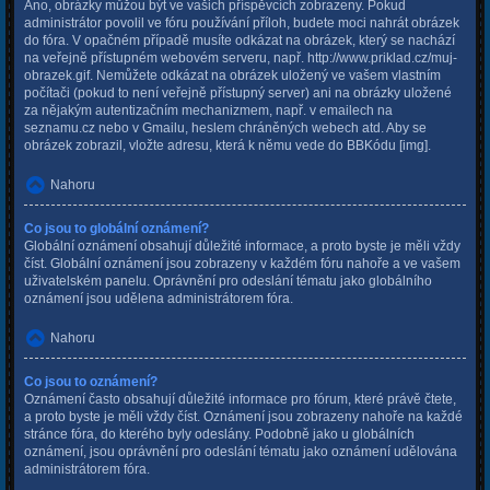
Ano, obrázky můžou být ve vašich příspěvcích zobrazeny. Pokud
administrátor povolil ve fóru používání příloh, budete moci nahrát obrázek
do fóra. V opačném případě musíte odkázat na obrázek, který se nachází
na veřejně přístupném webovém serveru, např. http://www.priklad.cz/muj-
obrazek.gif. Nemůžete odkázat na obrázek uložený ve vašem vlastním
počítači (pokud to není veřejně přístupný server) ani na obrázky uložené
za nějakým autentizačním mechanizmem, např. v emailech na
seznamu.cz nebo v Gmailu, heslem chráněných webech atd. Aby se
obrázek zobrazil, vložte adresu, která k němu vede do BBKódu [img].
Nahoru
Co jsou to globální oznámení?
Globální oznámení obsahují důležité informace, a proto byste je měli vždy
číst. Globální oznámení jsou zobrazeny v každém fóru nahoře a ve vašem
uživatelském panelu. Oprávnění pro odeslání tématu jako globálního
oznámení jsou udělena administrátorem fóra.
Nahoru
Co jsou to oznámení?
Oznámení často obsahují důležité informace pro fórum, které právě čtete,
a proto byste je měli vždy číst. Oznámení jsou zobrazeny nahoře na každé
stránce fóra, do kterého byly odeslány. Podobně jako u globálních
oznámení, jsou oprávnění pro odeslání tématu jako oznámení udělována
administrátorem fóra.