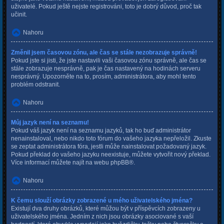
uživatelé. Pokud ještě nejste registrováni, toto je dobrý důvod, proč tak
učinit.
Nahoru
Změnil jsem časovou zónu, ale čas se stále nezobrazuje správně!
Pokud jste si jisti, že jste nastavili vaši časovou zónu správně, ale čas se
stále zobrazuje nesprávně, pak je čas nastavený na hodinách serveru
nesprávný. Upozorněte na to, prosím, administrátora, aby mohl tento
problém odstranit.
Nahoru
Můj jazyk není na seznamu!
Pokud váš jazyk není na seznamu jazyků, tak ho buď administrátor
nenainstaloval, nebo nikdo toto fórum do vašeho jazyka nepřeložil. Zkuste
se zeptat administrátora fóra, jestli může nainstalovat požadovaný jazyk.
Pokud překlad do vašeho jazyku neexistuje, můžete vytvořit nový překlad.
Více informací můžete najít na webu
phpBB
®.
Nahoru
K čemu slouží obrázky zobrazené u mého uživatelského jména?
Existují dva druhy obrázků, které můžou být v příspěvcích zobrazeny u
uživatelského jména. Jedním z nich jsou obrázky asociované s vaší