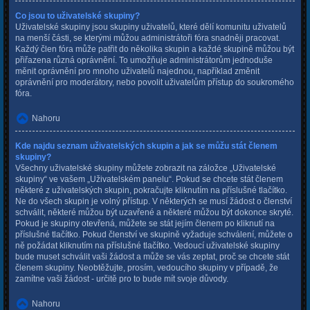
Co jsou to uživatelské skupiny?
Uživatelské skupiny jsou skupiny uživatelů, které dělí komunitu uživatelů
na menší části, se kterými můžou administrátoři fóra snadněji pracovat.
Každý člen fóra může patřit do několika skupin a každé skupině můžou být
přiřazena různá oprávnění. To umožňuje administrátorům jednoduše
měnit oprávnění pro mnoho uživatelů najednou, například změnit
oprávnění pro moderátory, nebo povolit uživatelům přístup do soukromého
fóra.
Nahoru
Kde najdu seznam uživatelských skupin a jak se můžu stát členem
skupiny?
Všechny uživatelské skupiny můžete zobrazit na záložce „Uživatelské
skupiny“ ve vašem „Uživatelském panelu“. Pokud se chcete stát členem
některé z uživatelských skupin, pokračujte kliknutím na příslušné tlačítko.
Ne do všech skupin je volný přístup. V některých se musí žádost o členství
schválit, některé můžou být uzavřené a některé můžou být dokonce skryté.
Pokud je skupiny otevřená, můžete se stát jejím členem po kliknutí na
příslušné tlačítko. Pokud členství ve skupině vyžaduje schválení, můžete o
ně požádat kliknutím na příslušné tlačítko. Vedoucí uživatelské skupiny
bude muset schválit vaši žádost a může se vás zeptat, proč se chcete stát
členem skupiny. Neobtěžujte, prosím, vedoucího skupiny v případě, že
zamítne vaši žádost - určitě pro to bude mít svoje důvody.
Nahoru