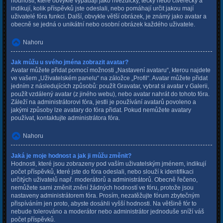
hodností, které obvykle vypadají jako hvězdičky, tečky nebo čtverečky a
indikují, kolik příspěvků jste odeslali, nebo pomáhají určit jakou mají
uživatelé fóra funkci. Další, obvykle větší obrázek, je známý jako avatar a
obecně se jedná o unikátní nebo osobní obrázek každého uživatele.
Nahoru
Jak můžu u svého jména zobrazit avatar?
Avatar můžete přidat pomocí možnosti „Nastavení avataru“, kterou najdete
ve vašem „Uživatelském panelu“ na záložce „Profil“. Avatar můžete přidat
jedním z následujících způsobů: použít Gravatar, vybrat si avatar v Galerii,
použít vzdálený avatar (z jiného webu), nebo avatar nahrát do tohoto fóra.
Záleží na administrátorovi fóra, jestli je používání avatarů povoleno a
jakými způsoby lze avatary do fóra přidat. Pokud nemůžete avatary
používat, kontaktujte administrátora fóra.
Nahoru
Jaká je moje hodnost a jak ji můžu změnit?
Hodnosti, které jsou zobrazeny pod vaším uživatelským jménem, indikují
počet příspěvků, které jste do fóra odeslali, nebo slouží k identifikaci
určitých uživatelů např. moderátorů a administrátorů. Obecně řečeno,
nemůžete sami změnit znění žádných hodností ve fóru, protože jsou
nastaveny administrátorem fóra. Prosím, nezatěžujte fórum zbytečným
přispíváním jen proto, abyste dosáhli vyšší hodnosti. Na většině fór to
nebude tolerováno a moderátor nebo administrátor jednoduše sníží váš
počet příspěvků.