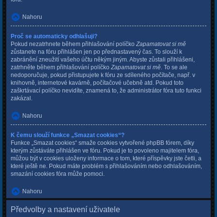
Nahoru
Proč se automaticky odhlašuji?
Pokud nezatrhnete během přihlašování políčko
Zapamatovat si mě
zůstanete na fóru přihlášen jen po přednastavený čas. To slouží k
zabránění zneužití vašeho účtu někým jiným. Abyste zůstali přihlášeni,
zatrhněte během přihlašování políčko
Zapamatovat si mě
. To se ale
nedoporučuje, pokud přistupujete k fóru ze sdíleného počítače, např. v
knihovně, internetové kavárně, počítačové učebně atd. Pokud toto
zaškrtávací políčko nevidíte, znamená to, že administrátor fóra tuto funkci
zakázal.
Nahoru
K čemu slouží funkce „Smazat cookies“?
Funkce „Smazat cookies“ smaže cookies vytvořené phpBB fórem, díky
kterým zůstáváte přihlášen ve fóru. Pokud je to povoleno majitelem fóra,
můžou být v cookies uloženy informace o tom, které příspěvky jste četli, a
které ještě ne. Pokud máte problém s přihlašováním nebo odhlašováním,
smazání cookies fóra může pomoci.
Nahoru
Předvolby a nastavení uživatele