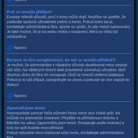
Proč se nemůžu přihlásit?
Existuje několik důvodů, proč k tomu může dojít. Nejdříve se ujistěte, že
zadáváte správné uživatelské jméno a heslo. Pokud tomu tak je,
kontaktujte administrátora fóra, abyste se ujistili, že jste nebyli zabanováni.
Je také možné, že je na webu chyba v nastavení, která by měla být
odstraněna.
Nahoru
Byl jsem ve fóru zaregistrovaný, ale teď se nemůžu přihlásit?!
Je možné, že administrátor z nějakého důvodu deaktivoval nebo smazal
váš účet. Na některých fórech také pravidelně odstraňují uživatele, kteří
dlouhou dobu do fóra nic nenapsali, čímž se zmenší velikost databáze.
Pokud je to váš případ, zaregistrujte se znovu a pokuste se více zapojit do
diskuzí.
Nahoru
Zapomněl jsem heslo!
Nepropadejte panice! Vaše původní heslo nelze sice získat zpět, ale
můžete ho jednoduše resetovat. Přejděte na přihlašovací stránku a
klikněte na odkaz
Zapomněl/a jsem heslo
. Postupujte podle instrukcí a
brzy se opět budete moci přihlásit.
Pokud nebudete moci resetovat vaše heslo, kontaktujte administrátora
fóra.