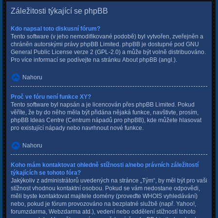
Záležitosti týkající se phpBB
Kdo napsal toto diskusní fórum?
Tento software (v jeho nemodifikované podobě) byl vytvořen, zveřejněn a
chráněn autorskými právy
phpBB Limited
. phpBB je dostupné pod GNU
General Public License verze 2 (GPL-2.0) a může být volně distribuováno.
Pro více informací se podívejte na stránku
About phpBB
(angl.).
Nahoru
Proč ve fóru není funkce XY?
Tento software byl napsán a je licencován přes phpBB Limited. Pokud
věříte, že by do něho měla být přidána nějaká funkce, navštivte, prosím,
phpBB Ideas Centre
(Centrum nápadů pro phpBB), kde můžete hlasovat
pro existující nápady nebo navrhnout nové funkce.
Nahoru
Koho mám kontaktovat ohledně stížnosti a/nebo právních záležitostí
týkajících se tohoto fóra?
Jakýkoliv z administrátorů uvedených na stránce „Tým“, by měl být pro vaši
stížnost vhodnou kontaktní osobou. Pokud se vám nedostane odpovědi,
měli byste kontaktovat majitele domény (proveďte
WHOIS vyhledávání
)
nebo, pokud je fórum provozováno na bezplatné službě (např. Yahoo!,
forumzdarma, Webzdarma atd.), vedení nebo oddělení stížností tohoto