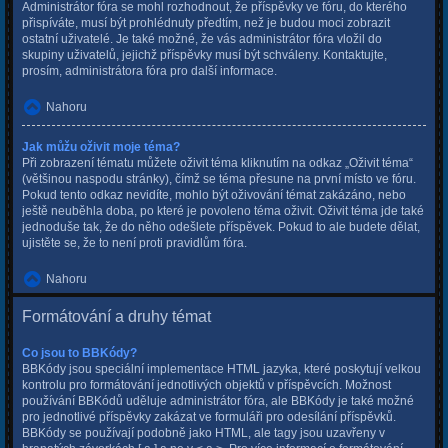
Administrátor fóra se mohl rozhodnout, že příspěvky ve fóru, do kterého
přispíváte, musí být prohlédnuty předtím, než je budou moci zobrazit
ostatní uživatelé. Je také možné, že vás administrátor fóra vložil do
skupiny uživatelů, jejichž příspěvky musí být schváleny. Kontaktujte,
prosím, administrátora fóra pro další informace.
Nahoru
Jak můžu oživit moje téma?
Při zobrazení tématu můžete oživit téma kliknutím na odkaz „Oživit téma“
(většinou naspodu stránky), čímž se téma přesune na první místo ve fóru.
Pokud tento odkaz nevidíte, mohlo být oživování témat zakázáno, nebo
ještě neuběhla doba, po které je povoleno téma oživit. Oživit téma jde také
jednoduše tak, že do něho odešlete příspěvek. Pokud to ale budete dělat,
ujistěte se, že to není proti pravidlům fóra.
Nahoru
Formátování a druhy témat
Co jsou to BBKódy?
BBKódy jsou speciální implementace HTML jazyka, které poskytují velkou
kontrolu pro formátování jednotlivých objektů v příspěvcích. Možnost
používání BBKódů uděluje administrátor fóra, ale BBKódy je také možné
pro jednotlivé příspěvky zakázat ve formuláři pro odesílání příspěvků.
BBKódy se používají podobně jako HTML, ale tagy jsou uzavřeny v