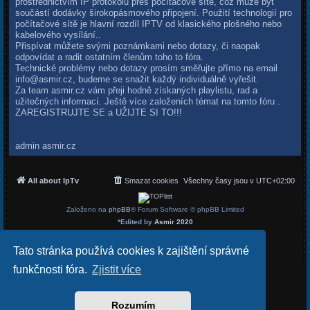
prostřednictvím IP protokolu přes počítačové sítě, což může být
součástí dodávky širokopásmového připojení. Použití technologií pro
počítačové sítě je hlavní rozdíl IPTV od klasického plošného nebo
kabelového vysílání..
Přispívat můžete svými poznámkami nebo dotazy, či naopak
odpovídat a radit ostatním členům toho to fóra.
Technické problémy nebo dotazy prosím směřujte přímo na email
info@asmir.cz
, budeme se snažit každý individuálně vyřešit.
Za team asmir.cz vám přeji hodně získaných playlistu, rad a
užitečných informací. Ještě více založeních témat na tomto fóru .
ZAREGISTRUJTE SE a UŽIJTE SI TO!!!
admin asmir.cz
All about IpTv
Smazat cookies
Všechny časy jsou v
UTC+02:00
Založeno na
phpBB
® Forum Software © phpBB Limited
*
Edited by
Asmir 2020
Český překlad –
phpBB.cz
Soukromí
|
Podmínky
Tato stránka používá cookies k zajištění správné
funkčnosti fóra.
Zjistit více
Rozumím