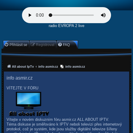
radio EVROPA 2 live
Přihlásit se
Registrovat
FAQ
All about IpTv
info asmir.cz
info asmir.cz
info asmir.cz
VÍTEJTE V FÓRU
Vítejte v novém diskuzním fóru asmir.cz ALL ABOUT IPTV.
Téma diskuse je směřováno k IPTV neboli televizi přes internetový
protokol, což je systém, kde jsou služby digitální televize šířeny