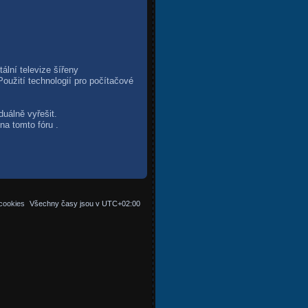
ální televize šířeny
oužití technologií pro počítačové
duálně vyřešit.
na tomto fóru .
cookies
Všechny časy jsou v
UTC+02:00