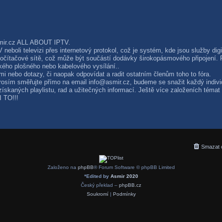
smir.cz ALL ABOUT IPTV.
boli televizi přes internetový protokol, což je systém, kde jsou služby digit
počítačové sítě, což může být součástí dodávky širokopásmového připojení. P
ického plošného nebo kabelového vysílání..
 nebo dotazy, či naopak odpovídat a radit ostatním členům toho to fóra.
rosím směřujte přímo na email
info@asmir.cz
, budeme se snažit každý indivi
ískaných playlistu, rad a užitečných informací. Ještě více založeních témat 
 TO!!!
Smazat 
Založeno na
phpBB
® Forum Software © phpBB Limited
*
Edited by
Asmir 2020
Český překlad –
phpBB.cz
Soukromí
|
Podmínky