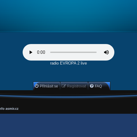
radio EVROPA 2 live
Přihlásit se
Registrovat
FAQ
nfo asmir.cz