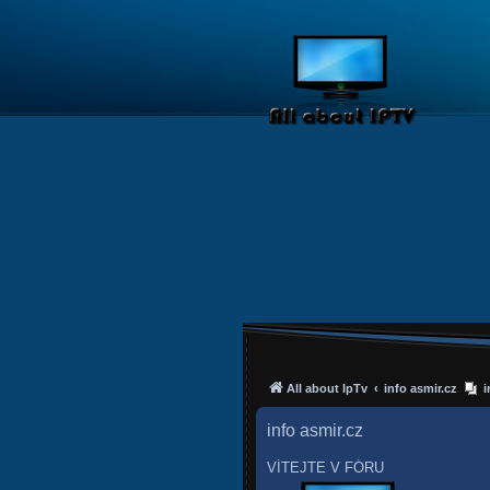
All about IpTv
info asmir.cz
i
info asmir.cz
VÍTEJTE V FÓRU