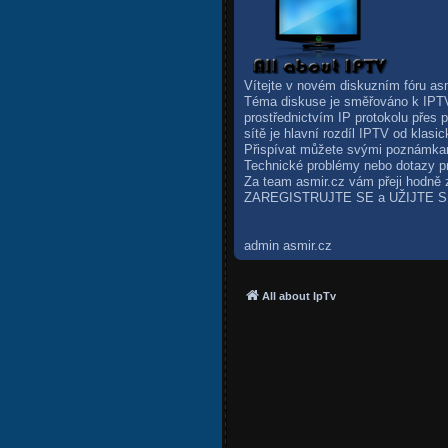
Vítejte v novém diskuzním fóru a
Téma diskuse je směřováno k IPTV ne
prostřednictvím IP protokolu přes 
sítě je hlavní rozdíl IPTV od klas
Přispívat můžete svými poznámkami
Technické problémy nebo dotazy p
Za team asmir.cz vám přeji hodně z
ZAREGISTRUJTE SE a UŽIJTE SI
admin asmir.cz
All about IpTv