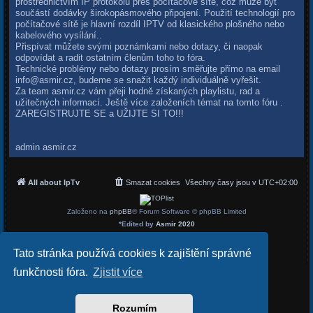
prostřednictvím IP protokolu přes počítačové sítě, což může být
součástí dodávky širokopásmového připojení. Použití technologií pro
počítačové sítě je hlavní rozdíl IPTV od klasického plošného nebo
kabelového vysílání..
Přispívat můžete svými poznámkami nebo dotazy, či naopak
odpovídat a radit ostatním členům toho to fóra.
Technické problémy nebo dotazy prosím směřujte přímo na email
info@asmir.cz
, budeme se snažit každý individuálně vyřešit.
Za team asmir.cz vám přeji hodně získaných playlistu, rad a
užitečných informací. Ještě více založeních témat na tomto fóru .
ZAREGISTRUJTE SE a UŽIJTE SI TO!!!
admin asmir.cz
All about IpTv
Smazat cookies
Všechny časy jsou v
UTC+02:00
Založeno na
phpBB
® Forum Software © phpBB Limited
*
Edited by
Asmir 2020
Český překlad –
phpBB.cz
Soukromí
|
Podmínky
Tato stránka používá cookies k zajištění správné
funkčnosti fóra.
Zjistit více
Rozumím