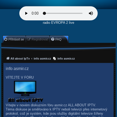
radio EVROPA 2 live
Přihlásit se
Registrovat
FAQ
All about IpTv
info asmir.cz
info asmir.cz
info asmir.cz
VÍTEJTE V FÓRU
Vítejte v novém diskuzním fóru asmir.cz ALL ABOUT IPTV.
Téma diskuse je směřováno k IPTV neboli televizi přes internetový
protokol, což je systém, kde jsou služby digitální televize šířeny