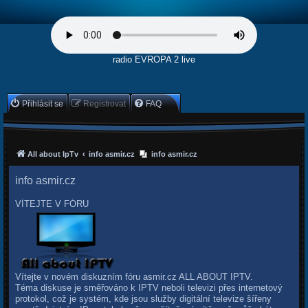
radio EVROPA 2 live
Přihlásit se
Registrovat
FAQ
All about IpTv
info asmir.cz
info asmir.cz
info asmir.cz
VÍTEJTE V FÓRU
Vítejte v novém diskuzním fóru asmir.cz ALL ABOUT IPTV.
Téma diskuse je směřováno k IPTV neboli televizi přes internetový
protokol, což je systém, kde jsou služby digitální televize šířeny