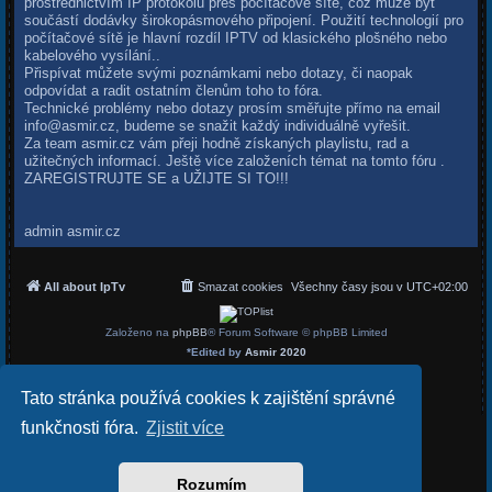
prostřednictvím IP protokolu přes počítačové sítě, což může být
součástí dodávky širokopásmového připojení. Použití technologií pro
počítačové sítě je hlavní rozdíl IPTV od klasického plošného nebo
kabelového vysílání..
Přispívat můžete svými poznámkami nebo dotazy, či naopak
odpovídat a radit ostatním členům toho to fóra.
Technické problémy nebo dotazy prosím směřujte přímo na email
info@asmir.cz
, budeme se snažit každý individuálně vyřešit.
Za team asmir.cz vám přeji hodně získaných playlistu, rad a
užitečných informací. Ještě více založeních témat na tomto fóru .
ZAREGISTRUJTE SE a UŽIJTE SI TO!!!
admin asmir.cz
All about IpTv
Smazat cookies
Všechny časy jsou v
UTC+02:00
Založeno na
phpBB
® Forum Software © phpBB Limited
*
Edited by
Asmir 2020
Český překlad –
phpBB.cz
Soukromí
|
Podmínky
Tato stránka používá cookies k zajištění správné
funkčnosti fóra.
Zjistit více
Rozumím