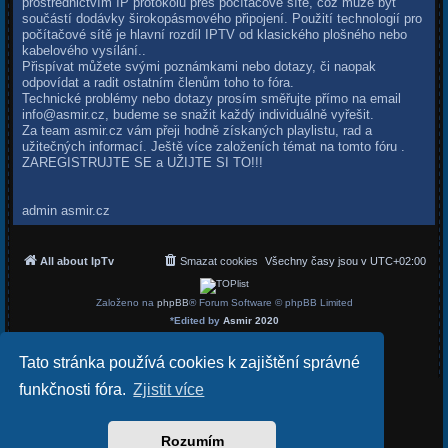
prostřednictvím IP protokolu přes počítačové sítě, což může být
součástí dodávky širokopásmového připojení. Použití technologií pro
počítačové sítě je hlavní rozdíl IPTV od klasického plošného nebo
kabelového vysílání..
Přispívat můžete svými poznámkami nebo dotazy, či naopak
odpovídat a radit ostatním členům toho to fóra.
Technické problémy nebo dotazy prosím směřujte přímo na email
info@asmir.cz
, budeme se snažit každý individuálně vyřešit.
Za team asmir.cz vám přeji hodně získaných playlistu, rad a
užitečných informací. Ještě více založeních témat na tomto fóru .
ZAREGISTRUJTE SE a UŽIJTE SI TO!!!
admin asmir.cz
All about IpTv
Smazat cookies
Všechny časy jsou v
UTC+02:00
Založeno na
phpBB
® Forum Software © phpBB Limited
*
Edited by
Asmir 2020
Český překlad –
phpBB.cz
Soukromí
|
Podmínky
Tato stránka používá cookies k zajištění správné
funkčnosti fóra.
Zjistit více
Rozumím