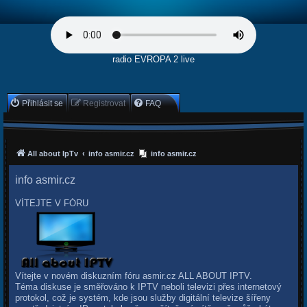
radio EVROPA 2 live
Přihlásit se
Registrovat
FAQ
All about IpTv
info asmir.cz
info asmir.cz
info asmir.cz
VÍTEJTE V FÓRU
Vítejte v novém diskuzním fóru asmir.cz ALL ABOUT IPTV.
Téma diskuse je směřováno k IPTV neboli televizi přes internetový
protokol, což je systém, kde jsou služby digitální televize šířeny