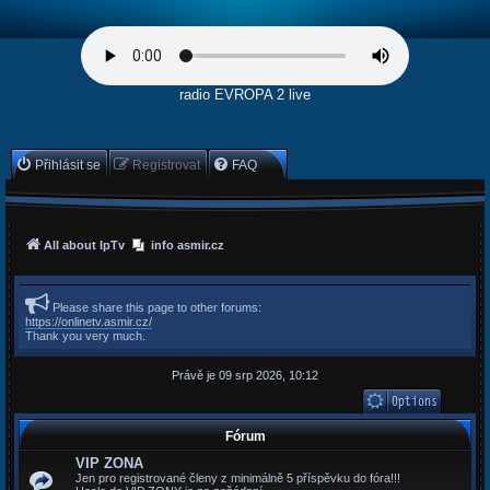
radio EVROPA 2 live
Přihlásit se
Registrovat
FAQ
All about IpTv
info asmir.cz
Please share this page to other forums:
https://onlinetv.asmir.cz/
Thank you very much.
Právě je 09 srp 2026, 10:12
Fórum
VIP ZONA
Jen pro registrované členy z minimálně 5 příspěvku do fóra!!!