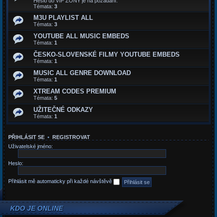
Heslo do VIP ZONY je na požádaní.
Témata:
3
M3U PLAYLIST ALL
Témata:
3
YOUTUBE ALL MUSIC EMBEDS
Témata:
1
ČESKO-SLOVENSKÉ FILMY YOUTUBE EMBEDS
Témata:
1
MUSIC ALL GENRE DOWNLOAD
Témata:
1
XTREAM CODES PREMIUM
Témata:
5
UŽITEČNÉ ODKAZY
Témata:
1
PŘIHLÁSIT SE
•
REGISTROVAT
Uživatelské jméno:
Heslo:
Přihlásit mě automaticky při každé návštěvě
KDO JE ONLINE