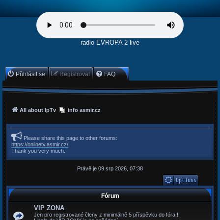
radio EVROPA 2 live
Přihlásit se
Registrovat
FAQ
All about IpTv
info asmir.cz
Please share this page to other forums:
https://onlinetv.asmir.cz/
Thank you very much.
Právě je 09 srp 2026, 07:38
Fórum
VIP ZONA
Jen pro registrované členy z minimálně 5 příspěvku do fóra!!!