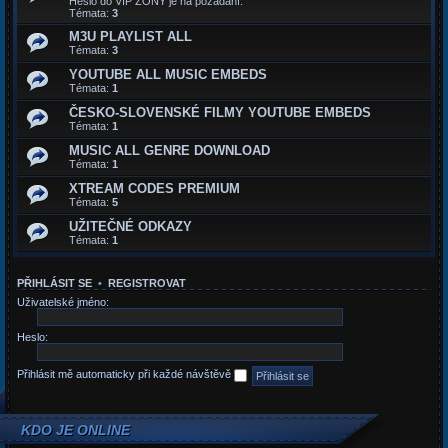
Heslo do VIP ZONY je na požádaní.
Témata:
3
M3U PLAYLIST ALL
Témata:
3
YOUTUBE ALL MUSIC EMBEDS
Témata:
1
ČESKO-SLOVENSKÉ FILMY YOUTUBE EMBEDS
Témata:
1
MUSIC ALL GENRE DOWNLOAD
Témata:
1
XTREAM CODES PREMIUM
Témata:
5
UŽITEČNÉ ODKAZY
Témata:
1
PŘIHLÁSIT SE
•
REGISTROVAT
Uživatelské jméno:
Heslo:
Přihlásit mě automaticky při každé návštěvě
KDO JE ONLINE