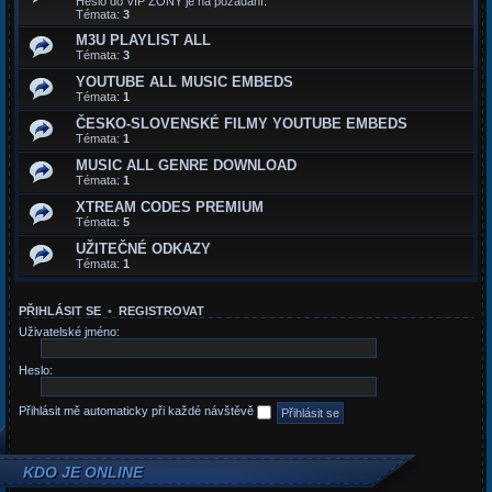
Heslo do VIP ZONY je na požádaní.
Témata:
3
M3U PLAYLIST ALL
Témata:
3
YOUTUBE ALL MUSIC EMBEDS
Témata:
1
ČESKO-SLOVENSKÉ FILMY YOUTUBE EMBEDS
Témata:
1
MUSIC ALL GENRE DOWNLOAD
Témata:
1
XTREAM CODES PREMIUM
Témata:
5
UŽITEČNÉ ODKAZY
Témata:
1
PŘIHLÁSIT SE
•
REGISTROVAT
Uživatelské jméno:
Heslo:
Přihlásit mě automaticky při každé návštěvě
KDO JE ONLINE