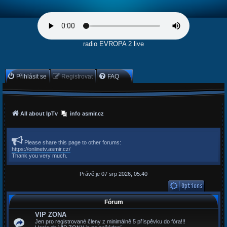
radio EVROPA 2 live
Přihlásit se
Registrovat
FAQ
All about IpTv
info asmir.cz
Please share this page to other forums:
https://onlinetv.asmir.cz/
Thank you very much.
Právě je 07 srp 2026, 05:40
Fórum
VIP ZONA
Jen pro registrované členy z minimálně 5 příspěvku do fóra!!!