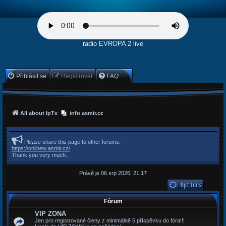
radio EVROPA 2 live
Přihlásit se
Registrovat
FAQ
All about IpTv
info asmir.cz
Please share this page to other forums:
https://onlinetv.asmir.cz/
Thank you very much.
Právě je 06 srp 2026, 21:17
Fórum
VIP ZONA
Jen pro registrované členy z minimálně 5 příspěvku do fóra!!!