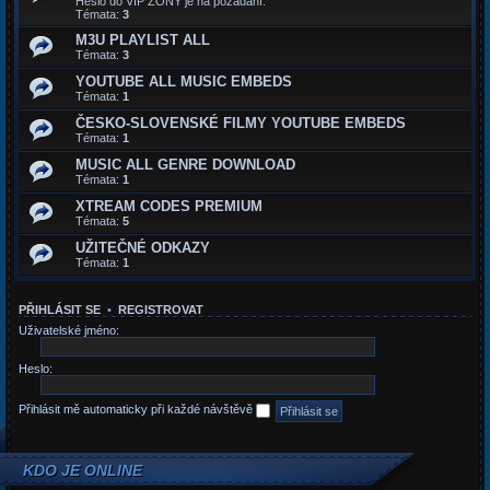
Heslo do VIP ZONY je na požádaní.
Témata:
3
M3U PLAYLIST ALL
Témata:
3
YOUTUBE ALL MUSIC EMBEDS
Témata:
1
ČESKO-SLOVENSKÉ FILMY YOUTUBE EMBEDS
Témata:
1
MUSIC ALL GENRE DOWNLOAD
Témata:
1
XTREAM CODES PREMIUM
Témata:
5
UŽITEČNÉ ODKAZY
Témata:
1
PŘIHLÁSIT SE
•
REGISTROVAT
Uživatelské jméno:
Heslo:
Přihlásit mě automaticky při každé návštěvě
KDO JE ONLINE