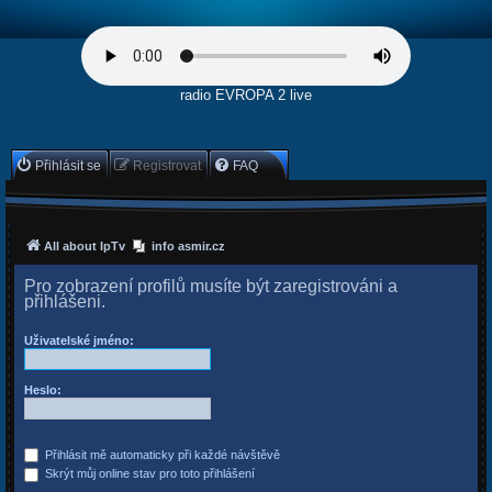
radio EVROPA 2 live
Přihlásit se
Registrovat
FAQ
All about IpTv
info asmir.cz
Pro zobrazení profilů musíte být zaregistrováni a
přihlášeni.
Uživatelské jméno:
Heslo:
Přihlásit mě automaticky při každé návštěvě
Skrýt můj online stav pro toto přihlášení