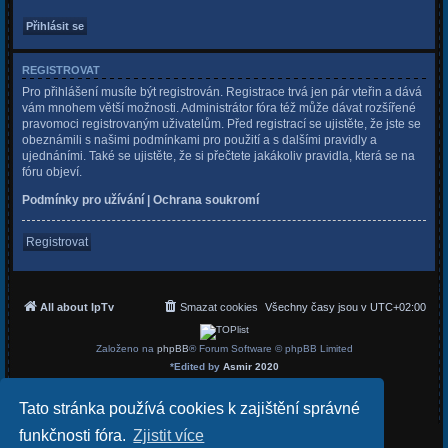
REGISTROVAT
Pro přihlášení musíte být registrován. Registrace trvá jen pár vteřin a dává
vám mnohem větší možnosti. Administrátor fóra též může dávat rozšířené
pravomoci registrovaným uživatelům. Před registrací se ujistěte, že jste se
obeznámili s našimi podmínkami pro použití a s dalšími pravidly a
ujednáními. Také se ujistěte, že si přečtete jakákoliv pravidla, která se na
fóru objeví.
Podmínky pro užívání
|
Ochrana soukromí
Registrovat
All about IpTv
Smazat cookies
Všechny časy jsou v
UTC+02:00
Založeno na
phpBB
® Forum Software © phpBB Limited
*
Edited by
Asmir 2020
Český překlad –
phpBB.cz
Soukromí
|
Podmínky
Tato stránka používá cookies k zajištění správné
funkčnosti fóra.
Zjistit více