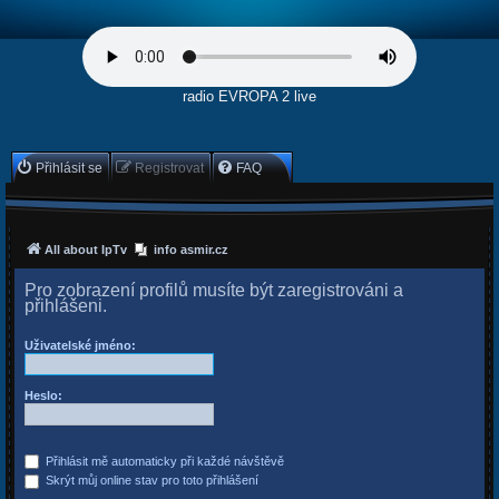
radio EVROPA 2 live
Přihlásit se
Registrovat
FAQ
All about IpTv
info asmir.cz
Pro zobrazení profilů musíte být zaregistrováni a
přihlášeni.
Uživatelské jméno:
Heslo:
Přihlásit mě automaticky při každé návštěvě
Skrýt můj online stav pro toto přihlášení