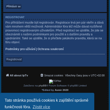
REGISTROVAT
Pro přihlášení musíte být registrován. Registrace trvá jen pár vteřin a dává
vám mnohem větší možnosti. Administrátor fóra též může dávat rozšířené
pravomoci registrovaným uživatelům. Před registrací se ujistěte, že jste se
obeznámili s našimi podmínkami pro použití a s dalšími pravidly a
ujednáními. Také se ujistěte, že si přečtete jakákoliv pravidla, která se na
fóru objeví.
Podmínky pro užívání
|
Ochrana soukromí
Registrovat
All about IpTv
Smazat cookies
Všechny časy jsou v
UTC+02:00
Založeno na
phpBB
® Forum Software © phpBB Limited
*
Edited by
Asmir 2020
Český překlad –
phpBB.cz
Soukromí
|
Podmínky
Tato stránka používá cookies k zajištění správné
funkčnosti fóra.
Zjistit více