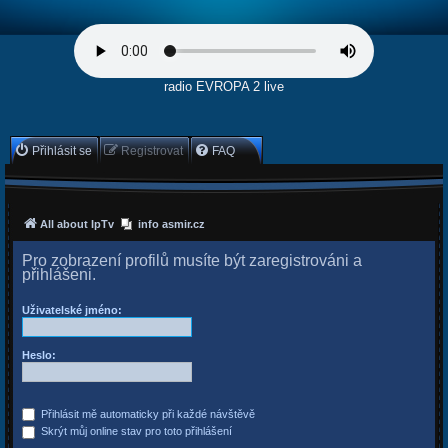
radio EVROPA 2 live
Přihlásit se
Registrovat
FAQ
All about IpTv
info asmir.cz
Pro zobrazení profilů musíte být zaregistrováni a
přihlášeni.
Uživatelské jméno:
Heslo:
Přihlásit mě automaticky při každé návštěvě
Skrýt můj online stav pro toto přihlášení