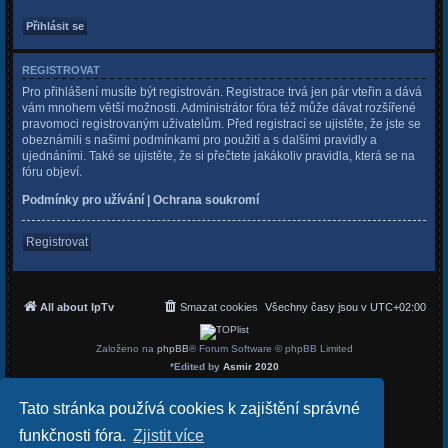
REGISTROVAT
Pro přihlášení musíte být registrován. Registrace trvá jen pár vteřin a dává
vám mnohem větší možnosti. Administrátor fóra též může dávat rozšířené
pravomoci registrovaným uživatelům. Před registrací se ujistěte, že jste se
obeznámili s našimi podmínkami pro použití a s dalšími pravidly a
ujednáními. Také se ujistěte, že si přečtete jakákoliv pravidla, která se na
fóru objeví.
Podmínky pro užívání
|
Ochrana soukromí
Registrovat
All about IpTv
Smazat cookies
Všechny časy jsou v
UTC+02:00
Založeno na
phpBB
® Forum Software © phpBB Limited
*
Edited by
Asmir 2020
Český překlad –
phpBB.cz
Soukromí
|
Podmínky
Tato stránka používá cookies k zajištění správné
funkčnosti fóra.
Zjistit více