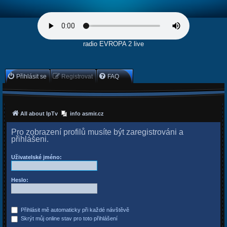
radio EVROPA 2 live
Přihlásit se
Registrovat
FAQ
All about IpTv
info asmir.cz
Pro zobrazení profilů musíte být zaregistrováni a
přihlášeni.
Uživatelské jméno:
Heslo:
Přihlásit mě automaticky při každé návštěvě
Skrýt můj online stav pro toto přihlášení