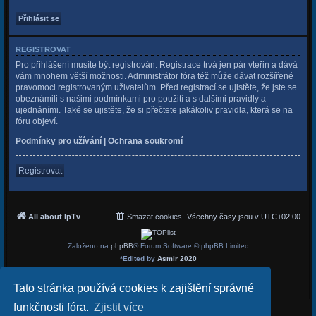
REGISTROVAT
Pro přihlášení musíte být registrován. Registrace trvá jen pár vteřin a dává
vám mnohem větší možnosti. Administrátor fóra též může dávat rozšířené
pravomoci registrovaným uživatelům. Před registrací se ujistěte, že jste se
obeznámili s našimi podmínkami pro použití a s dalšími pravidly a
ujednáními. Také se ujistěte, že si přečtete jakákoliv pravidla, která se na
fóru objeví.
Podmínky pro užívání
|
Ochrana soukromí
Registrovat
All about IpTv
Smazat cookies
Všechny časy jsou v
UTC+02:00
Založeno na
phpBB
® Forum Software © phpBB Limited
*
Edited by
Asmir 2020
Český překlad –
phpBB.cz
Soukromí
|
Podmínky
Tato stránka používá cookies k zajištění správné
funkčnosti fóra.
Zjistit více