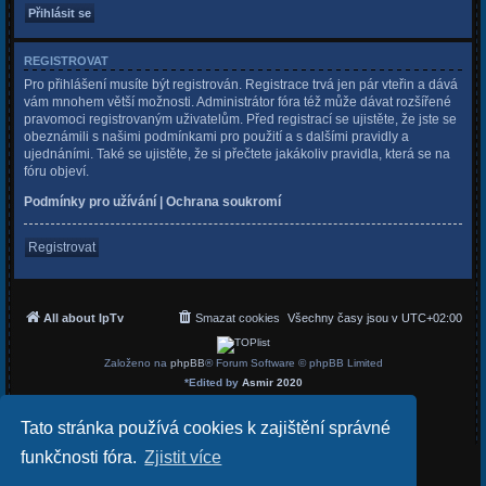
REGISTROVAT
Pro přihlášení musíte být registrován. Registrace trvá jen pár vteřin a dává
vám mnohem větší možnosti. Administrátor fóra též může dávat rozšířené
pravomoci registrovaným uživatelům. Před registrací se ujistěte, že jste se
obeznámili s našimi podmínkami pro použití a s dalšími pravidly a
ujednáními. Také se ujistěte, že si přečtete jakákoliv pravidla, která se na
fóru objeví.
Podmínky pro užívání
|
Ochrana soukromí
Registrovat
All about IpTv
Smazat cookies
Všechny časy jsou v
UTC+02:00
Založeno na
phpBB
® Forum Software © phpBB Limited
*
Edited by
Asmir 2020
Český překlad –
phpBB.cz
Soukromí
|
Podmínky
Tato stránka používá cookies k zajištění správné
funkčnosti fóra.
Zjistit více