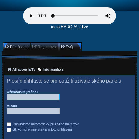
radio EVROPA 2 live
Přihlásit se
Registrovat
FAQ
All about IpTv
info asmir.cz
Prosím přihlaste se pro použití uživatelského panelu.
Uživatelské jméno:
Heslo:
Přihlásit mě automaticky při každé návštěvě
Skrýt můj online stav pro toto přihlášení