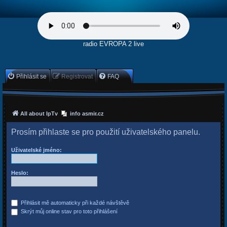
radio EVROPA 2 live
Přihlásit se
Registrovat
FAQ
All about IpTv
info asmir.cz
Prosím přihlaste se pro použití uživatelského panelu.
Uživatelské jméno:
Heslo:
Přihlásit mě automaticky při každé návštěvě
Skrýt můj online stav pro toto přihlášení