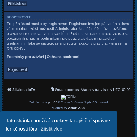
REGISTROVAT
Pro přihlášení musíte být registrován. Registrace trvá jen pár vteřin a dává
vám mnohem větší možnosti. Administrátor fóra též může dávat rozšířené
pravomoci registrovaným uživatelům. Před registrací se ujistěte, že jste se
obeznámili s našimi podmínkami pro použití a s dalšími pravidly a
ujednáními. Také se ujistěte, že si přečtete jakákoliv pravidla, která se na
fóru objeví.
Podmínky pro užívání
|
Ochrana soukromí
Registrovat
All about IpTv
Smazat cookies
Všechny časy jsou v
UTC+02:00
Založeno na
phpBB
® Forum Software © phpBB Limited
*
Edited by
Asmir 2020
Český překlad –
phpBB.cz
Soukromí
|
Podmínky
Tato stránka používá cookies k zajištění správné
funkčnosti fóra.
Zjistit více