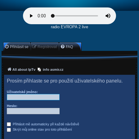
radio EVROPA 2 live
Přihlásit se
Registrovat
FAQ
All about IpTv
info asmir.cz
Prosím přihlaste se pro použití uživatelského panelu.
Uživatelské jméno:
Heslo:
Přihlásit mě automaticky při každé návštěvě
Skrýt můj online stav pro toto přihlášení