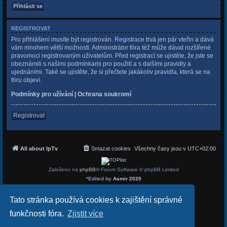
REGISTROVAT
Pro přihlášení musíte být registrován. Registrace trvá jen pár vteřin a dává
vám mnohem větší možnosti. Administrátor fóra též může dávat rozšířené
pravomoci registrovaným uživatelům. Před registrací se ujistěte, že jste se
obeznámili s našimi podmínkami pro použití a s dalšími pravidly a
ujednáními. Také se ujistěte, že si přečtete jakákoliv pravidla, která se na
fóru objeví.
Podmínky pro užívání
|
Ochrana soukromí
Registrovat
All about IpTv
Smazat cookies
Všechny časy jsou v
UTC+02:00
Založeno na
phpBB
® Forum Software © phpBB Limited
*
Edited by
Asmir 2020
Český překlad –
phpBB.cz
Soukromí
|
Podmínky
Tato stránka používá cookies k zajištění správné
funkčnosti fóra.
Zjistit více