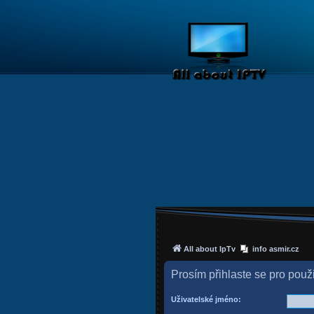
All about IpTv
info asmir.cz
Prosím přihlaste se pro použ
Uživatelské jméno: