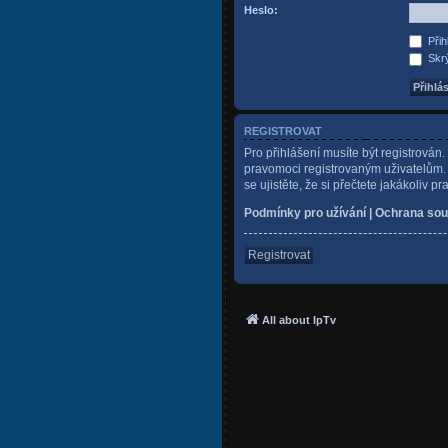
Heslo:
Přih
Skrý
REGISTROVAT
Pro přihlášení musíte být registrován
pravomoci registrovaným uživatelům. P
se ujistěte, že si přečtete jakákoliv pr
Podmínky pro užívání
|
Ochrana sou
Registrovat
All about IpTv