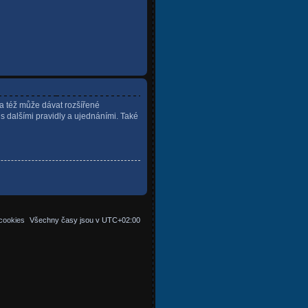
ra též může dávat rozšířené
 s dalšími pravidly a ujednáními. Také
cookies
Všechny časy jsou v
UTC+02:00