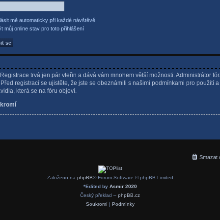
lásit mě automaticky při každé návštěvě
t můj online stav pro toto přihlášení
. Registrace trvá jen pár vteřin a dává vám mnohem větší možnosti. Administrátor fó
řed registrací se ujistěte, že jste se obeznámili s našimi podmínkami pro použití a
avidla, která se na fóru objeví.
kromí
Smazat 
Založeno na
phpBB
® Forum Software © phpBB Limited
*
Edited by
Asmir 2020
Český překlad –
phpBB.cz
Soukromí
|
Podmínky