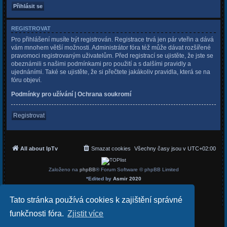
REGISTROVAT
Pro přihlášení musíte být registrován. Registrace trvá jen pár vteřin a dává
vám mnohem větší možnosti. Administrátor fóra též může dávat rozšířené
pravomoci registrovaným uživatelům. Před registrací se ujistěte, že jste se
obeznámili s našimi podmínkami pro použití a s dalšími pravidly a
ujednáními. Také se ujistěte, že si přečtete jakákoliv pravidla, která se na
fóru objeví.
Podmínky pro užívání
|
Ochrana soukromí
Registrovat
All about IpTv
Smazat cookies
Všechny časy jsou v
UTC+02:00
Založeno na
phpBB
® Forum Software © phpBB Limited
*
Edited by
Asmir 2020
Český překlad –
phpBB.cz
Soukromí
|
Podmínky
Tato stránka používá cookies k zajištění správné
funkčnosti fóra.
Zjistit více