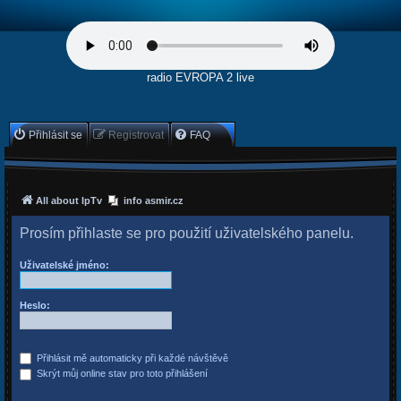
radio EVROPA 2 live
Přihlásit se
Registrovat
FAQ
All about IpTv
info asmir.cz
Prosím přihlaste se pro použití uživatelského panelu.
Uživatelské jméno:
Heslo:
Přihlásit mě automaticky při každé návštěvě
Skrýt můj online stav pro toto přihlášení