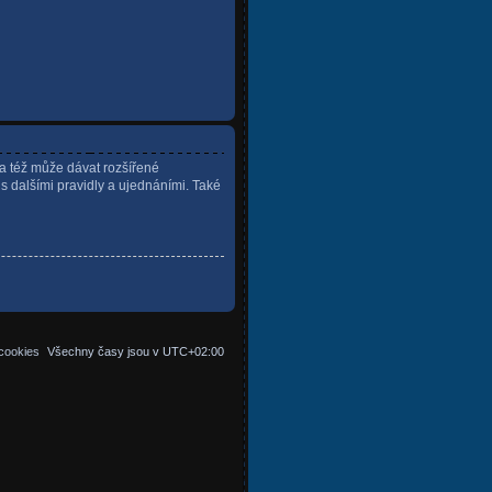
ra též může dávat rozšířené
 s dalšími pravidly a ujednáními. Také
cookies
Všechny časy jsou v
UTC+02:00