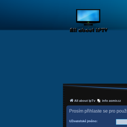
All about IpTv
info asmir.cz
Prosím přihlaste se pro použ
Uživatelské jméno: