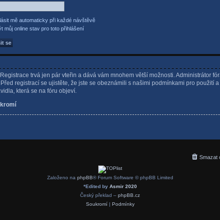
lásit mě automaticky při každé návštěvě
t můj online stav pro toto přihlášení
. Registrace trvá jen pár vteřin a dává vám mnohem větší možnosti. Administrátor fó
řed registrací se ujistěte, že jste se obeznámili s našimi podmínkami pro použití a
avidla, která se na fóru objeví.
kromí
Smazat 
Založeno na
phpBB
® Forum Software © phpBB Limited
*
Edited by
Asmir 2020
Český překlad –
phpBB.cz
Soukromí
|
Podmínky