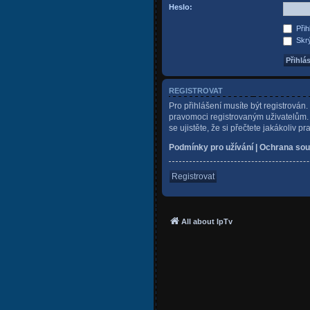
Heslo:
Přih
Skrý
REGISTROVAT
Pro přihlášení musíte být registrován
pravomoci registrovaným uživatelům. P
se ujistěte, že si přečtete jakákoliv pr
Podmínky pro užívání
|
Ochrana sou
Registrovat
All about IpTv