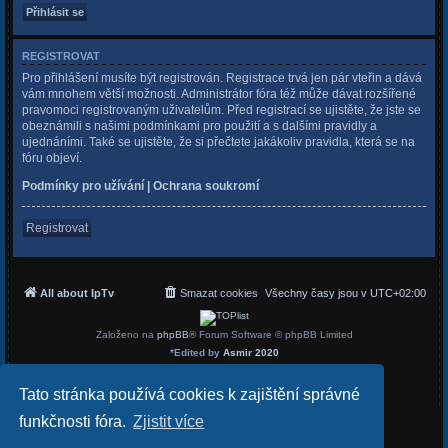
REGISTROVAT
Pro přihlášení musíte být registrován. Registrace trvá jen pár vteřin a dává
vám mnohem větší možnosti. Administrátor fóra též může dávat rozšířené
pravomoci registrovaným uživatelům. Před registrací se ujistěte, že jste se
obeznámili s našimi podmínkami pro použití a s dalšími pravidly a
ujednáními. Také se ujistěte, že si přečtete jakákoliv pravidla, která se na
fóru objeví.
Podmínky pro užívání
|
Ochrana soukromí
Registrovat
All about IpTv
Smazat cookies
Všechny časy jsou v
UTC+02:00
Založeno na
phpBB
® Forum Software © phpBB Limited
*
Edited by
Asmir 2020
Český překlad –
phpBB.cz
Soukromí
|
Podmínky
Tato stránka používá cookies k zajištění správné
funkčnosti fóra.
Zjistit více