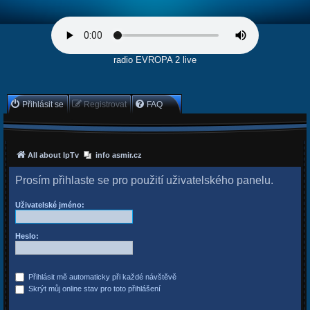
radio EVROPA 2 live
Přihlásit se
Registrovat
FAQ
All about IpTv
info asmir.cz
Prosím přihlaste se pro použití uživatelského panelu.
Uživatelské jméno:
Heslo:
Přihlásit mě automaticky při každé návštěvě
Skrýt můj online stav pro toto přihlášení