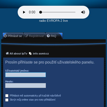
radio EVROPA 2 live
Přihlásit se
Registrovat
FAQ
All about IpTv
info asmir.cz
Prosím přihlaste se pro použití uživatelského panelu.
Uživatelské jméno:
Heslo:
Přihlásit mě automaticky při každé návštěvě
Skrýt můj online stav pro toto přihlášení