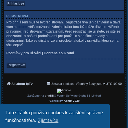
REGISTROVAT
Pro přihlášení musíte být registrován. Registrace trvá jen pár vteřin a dává
vám mnohem větší možnosti. Administrátor fóra též může dávat rozšířené
pravomoci registrovaným uživatelům. Před registrací se ujistěte, že jste se
obeznámili s našimi podmínkami pro použití a s dalšími pravidly a
ujednáními. Také se ujistěte, že si přečtete jakákoliv pravidla, která se na
fóru objeví.
Podmínky pro užívání
|
Ochrana soukromí
Registrovat
All about IpTv
Smazat cookies
Všechny časy jsou v
UTC+02:00
Založeno na
phpBB
® Forum Software © phpBB Limited
*
Edited by
Asmir 2020
Český překlad –
phpBB.cz
Soukromí
|
Podmínky
Tato stránka používá cookies k zajištění správné
funkčnosti fóra.
Zjistit více