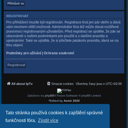
REGISTROVAT
Pro přihlášení musíte být registrován. Registrace trvá jen pár vteřin a dává
vám mnohem větší možnosti. Administrátor fóra též může dávat rozšířené
pravomoci registrovaným uživatelům. Před registrací se ujistěte, že jste se
obeznámili s našimi podmínkami pro použití a s dalšími pravidly a
ujednáními. Také se ujistěte, že si přečtete jakákoliv pravidla, která se na
fóru objeví.
Podmínky pro užívání
|
Ochrana soukromí
Registrovat
All about IpTv
Smazat cookies
Všechny časy jsou v
UTC+02:00
Založeno na
phpBB
® Forum Software © phpBB Limited
*
Edited by
Asmir 2020
Český překlad –
phpBB.cz
Soukromí
|
Podmínky
Tato stránka používá cookies k zajištění správné
funkčnosti fóra.
Zjistit více