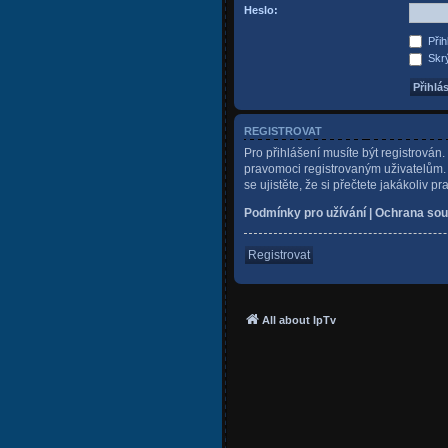
Heslo:
Přih
Skrý
REGISTROVAT
Pro přihlášení musíte být registrován
pravomoci registrovaným uživatelům. P
se ujistěte, že si přečtete jakákoliv pr
Podmínky pro užívání
|
Ochrana sou
Registrovat
All about IpTv