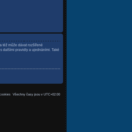
ra též může dávat rozšířené
 s dalšími pravidly a ujednáními. Také
cookies
Všechny časy jsou v
UTC+02:00