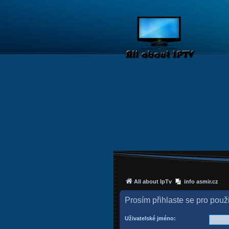
All about IpTv
info asmir.cz
Prosím přihlaste se pro použ
Uživatelské jméno: