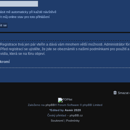
lásit mě automaticky při každé návštěvě
t můj online stav pro toto přihlášení
. Registrace trvá jen pár vteřin a dává vám mnohem větší možnosti. Administrátor fó
řed registrací se ujistěte, že jste se obeznámili s našimi podmínkami pro použití a
avidla, která se na fóru objeví.
kromí
Smazat 
Založeno na
phpBB
® Forum Software © phpBB Limited
*
Edited by
Asmir 2020
Český překlad –
phpBB.cz
Soukromí
|
Podmínky