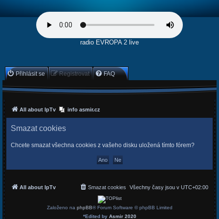
radio EVROPA 2 live
Přihlásit se
Registrovat
FAQ
All about IpTv
info asmir.cz
Smazat cookies
Chcete smazat všechna cookies z vašeho disku uložená tímto fórem?
All about IpTv
Smazat cookies
Všechny časy jsou v
UTC+02:00
Založeno na
phpBB
® Forum Software © phpBB Limited
*
Edited by
Asmir 2020