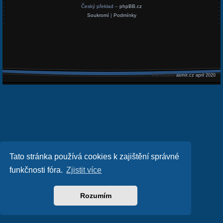
Český překlad –
phpBB.cz
Soukromí
|
Podmínky
REALIZED
asmir.cz april 2020
Tato stránka používá cookies k zajištění správné
funkčnosti fóra.
Zjistit více
Rozumím