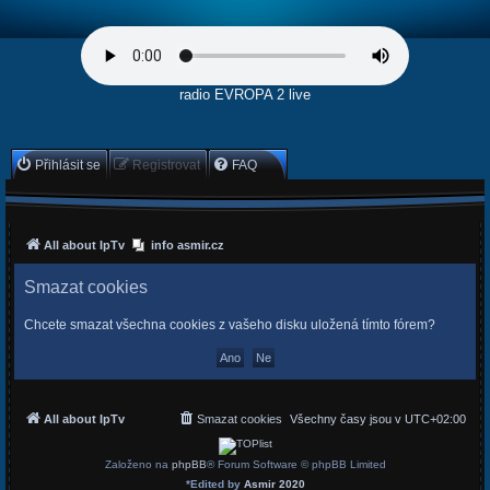
radio EVROPA 2 live
Přihlásit se
Registrovat
FAQ
All about IpTv
info asmir.cz
Smazat cookies
Chcete smazat všechna cookies z vašeho disku uložená tímto fórem?
All about IpTv
Smazat cookies
Všechny časy jsou v
UTC+02:00
Založeno na
phpBB
® Forum Software © phpBB Limited
*
Edited by
Asmir 2020