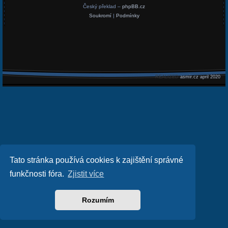
Český překlad –
phpBB.cz
Soukromí
|
Podmínky
REALIZED
asmir.cz april 2020
Tato stránka používá cookies k zajištění správné
funkčnosti fóra.
Zjistit více
Rozumím