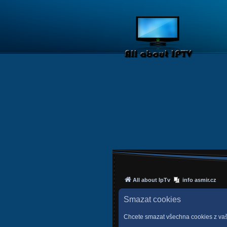
All about IpTv
info asmir.cz
Smazat cookies
Chcete smazat všechna cookies z vaš