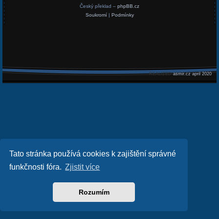
Český překlad –
phpBB.cz
Soukromí
|
Podmínky
REALIZED
asmir.cz april 2020
Tato stránka používá cookies k zajištění správné
funkčnosti fóra.
Zjistit více
Rozumím