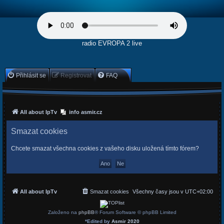
radio EVROPA 2 live
Přihlásit se
Registrovat
FAQ
All about IpTv
info asmir.cz
Smazat cookies
Chcete smazat všechna cookies z vašeho disku uložená tímto fórem?
All about IpTv
Smazat cookies
Všechny časy jsou v
UTC+02:00
Založeno na
phpBB
® Forum Software © phpBB Limited
*
Edited by
Asmir 2020