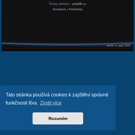
Český překlad –
phpBB.cz
Soukromí
|
Podmínky
REALIZED
asmir.cz april 2020
Tato stránka používá cookies k zajištění správné
funkčnosti fóra.
Zjistit více
Rozumím