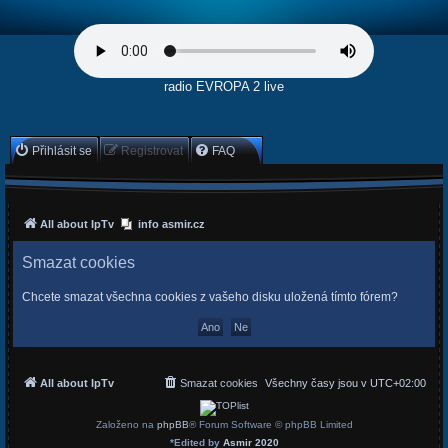
radio EVROPA 2 live
Přihlásit se
Registrovat
FAQ
All about IpTv
info asmir.cz
Smazat cookies
Chcete smazat všechna cookies z vašeho disku uložená tímto fórem?
All about IpTv
Smazat cookies
Všechny časy jsou v
UTC+02:00
Založeno na
phpBB
® Forum Software © phpBB Limited
*
Edited by
Asmir 2020