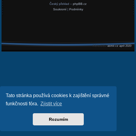
Český překlad –
phpBB.cz
Soukromí
|
Podmínky
REALIZED
asmir.cz april 2020
Tato stránka používá cookies k zajištění správné
funkčnosti fóra.
Zjistit více
Rozumím