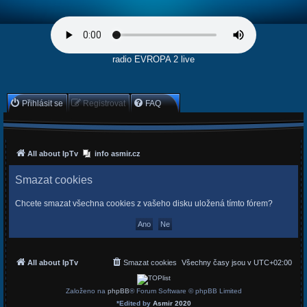
radio EVROPA 2 live
Přihlásit se
Registrovat
FAQ
All about IpTv
info asmir.cz
Smazat cookies
Chcete smazat všechna cookies z vašeho disku uložená tímto fórem?
All about IpTv
Smazat cookies
Všechny časy jsou v
UTC+02:00
Založeno na
phpBB
® Forum Software © phpBB Limited
*
Edited by
Asmir 2020