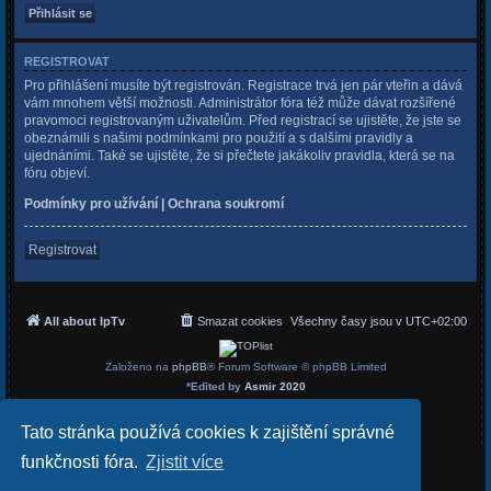
REGISTROVAT
Pro přihlášení musíte být registrován. Registrace trvá jen pár vteřin a dává
vám mnohem větší možnosti. Administrátor fóra též může dávat rozšířené
pravomoci registrovaným uživatelům. Před registrací se ujistěte, že jste se
obeznámili s našimi podmínkami pro použití a s dalšími pravidly a
ujednáními. Také se ujistěte, že si přečtete jakákoliv pravidla, která se na
fóru objeví.
Podmínky pro užívání
|
Ochrana soukromí
Registrovat
All about IpTv
Smazat cookies
Všechny časy jsou v
UTC+02:00
Založeno na
phpBB
® Forum Software © phpBB Limited
*
Edited by
Asmir 2020
Český překlad –
phpBB.cz
Soukromí
|
Podmínky
Tato stránka používá cookies k zajištění správné
funkčnosti fóra.
Zjistit více