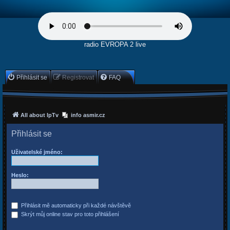
radio EVROPA 2 live
Přihlásit se
Registrovat
FAQ
All about IpTv
info asmir.cz
Přihlásit se
Uživatelské jméno:
Heslo:
Přihlásit mě automaticky při každé návštěvě
Skrýt můj online stav pro toto přihlášení