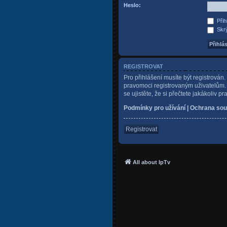
Heslo:
Přih
Skrý
REGISTROVAT
Pro přihlášení musíte být registrován
pravomoci registrovaným uživatelům. P
se ujistěte, že si přečtete jakákoliv pr
Podmínky pro užívání
|
Ochrana sou
Registrovat
All about IpTv