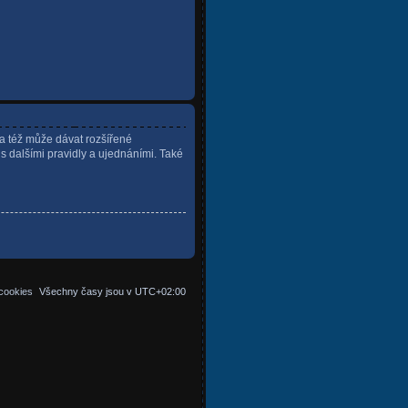
ra též může dávat rozšířené
 s dalšími pravidly a ujednáními. Také
cookies
Všechny časy jsou v
UTC+02:00