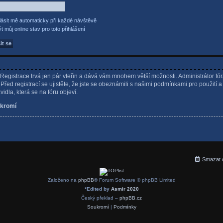
lásit mě automaticky při každé návštěvě
t můj online stav pro toto přihlášení
. Registrace trvá jen pár vteřin a dává vám mnohem větší možnosti. Administrátor fó
řed registrací se ujistěte, že jste se obeznámili s našimi podmínkami pro použití a
avidla, která se na fóru objeví.
kromí
Smazat 
Založeno na
phpBB
® Forum Software © phpBB Limited
*
Edited by
Asmir 2020
Český překlad –
phpBB.cz
Soukromí
|
Podmínky