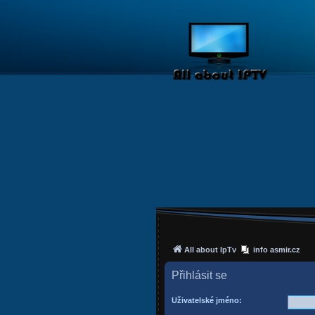
All about IpTv
info asmir.cz
Přihlásit se
Uživatelské jméno: