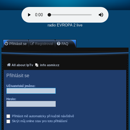
radio EVROPA 2 live
Přihlásit se
Registrovat
FAQ
All about IpTv
info asmir.cz
Přihlásit se
Uživatelské jméno:
Heslo:
Přihlásit mě automaticky při každé návštěvě
Skrýt můj online stav pro toto přihlášení