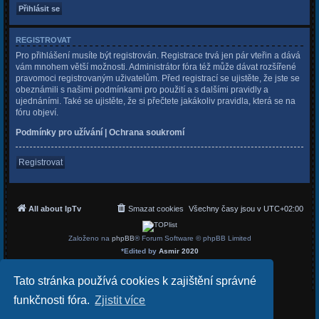
REGISTROVAT
Pro přihlášení musíte být registrován. Registrace trvá jen pár vteřin a dává
vám mnohem větší možnosti. Administrátor fóra též může dávat rozšířené
pravomoci registrovaným uživatelům. Před registrací se ujistěte, že jste se
obeznámili s našimi podmínkami pro použití a s dalšími pravidly a
ujednáními. Také se ujistěte, že si přečtete jakákoliv pravidla, která se na
fóru objeví.
Podmínky pro užívání
|
Ochrana soukromí
Registrovat
All about IpTv
Smazat cookies
Všechny časy jsou v
UTC+02:00
Založeno na
phpBB
® Forum Software © phpBB Limited
*
Edited by
Asmir 2020
Český překlad –
phpBB.cz
Soukromí
|
Podmínky
Tato stránka používá cookies k zajištění správné
funkčnosti fóra.
Zjistit více