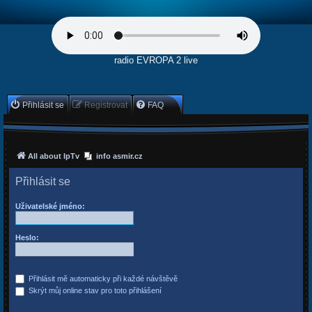
radio EVROPA 2 live
Přihlásit se
Registrovat
FAQ
All about IpTv
info asmir.cz
Přihlásit se
Uživatelské jméno:
Heslo:
Přihlásit mě automaticky při každé návštěvě
Skrýt můj online stav pro toto přihlášení