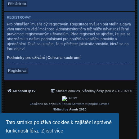
REGISTROVAT
Pro přihlášení musíte být registrován. Registrace trvá jen pár vteřin a dává
vám mnohem větší možnosti. Administrátor fóra též může dávat rozšířené
pravomoci registrovaným uživatelům. Před registrací se ujistěte, že jste se
obeznámili s našimi podmínkami pro použití a s dalšími pravidly a
ujednáními. Také se ujistěte, že si přečtete jakákoliv pravidla, která se na
fóru objeví.
Podmínky pro užívání
|
Ochrana soukromí
Registrovat
All about IpTv
Smazat cookies
Všechny časy jsou v
UTC+02:00
Založeno na
phpBB
® Forum Software © phpBB Limited
*
Edited by
Asmir 2020
Český překlad –
phpBB.cz
Soukromí
|
Podmínky
Tato stránka používá cookies k zajištění správné
funkčnosti fóra.
Zjistit více