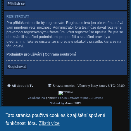
REGISTROVAT
Pro přihlášení musíte být registrován. Registrace trvá jen pár vteřin a dává
vám mnohem větší možnosti. Administrátor fóra též může dávat rozšířené
pravomoci registrovaným uživatelům. Před registrací se ujistěte, že jste se
obeznámili s našimi podmínkami pro použití a s dalšími pravidly a
ujednáními. Také se ujistěte, že si přečtete jakákoliv pravidla, která se na
fóru objeví.
Podmínky pro užívání
|
Ochrana soukromí
Registrovat
All about IpTv
Smazat cookies
Všechny časy jsou v
UTC+02:00
Založeno na
phpBB
® Forum Software © phpBB Limited
*
Edited by
Asmir 2020
Český překlad –
phpBB.cz
Soukromí
|
Podmínky
Tato stránka používá cookies k zajištění správné
funkčnosti fóra.
Zjistit více