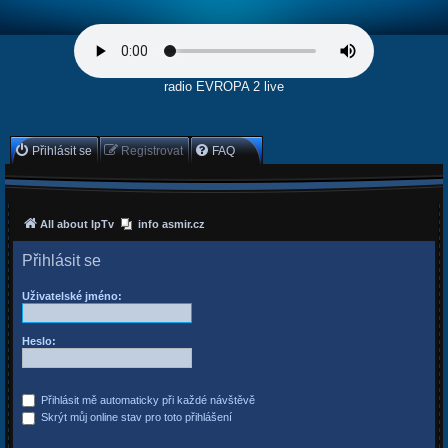
radio EVROPA 2 live
Přihlásit se
Registrovat
FAQ
All about IpTv
info asmir.cz
Přihlásit se
Uživatelské jméno:
Heslo:
Přihlásit mě automaticky při každé návštěvě
Skrýt můj online stav pro toto přihlášení