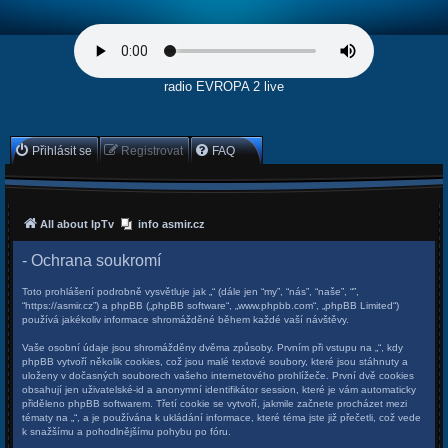
radio EVROPA 2 live
Přihlásit se
Registrovat
FAQ
All about IpTv
info asmir.cz
- Ochrana soukromí
Toto prohlášení podrobně vysvětluje jak „“ (dále jen “my”, “nás”, “naše”, “”,
“https://asmir.cz”) a phpBB („phpBB software“, „www.phpbb.com“, „phpBB Limited“)
používá jakékoliv informace shromážděné během každé vaší návštěvy.
Vaše osobní údaje jsou shromážděny dvěma způsoby. Prvním při vstupu na „“, kdy
phpBB vytvoří několik cookies, což jsou malé textové soubory, které jsou stáhnuty a
uloženy v dočasných souborech vašeho internetového prohlížeče. První dvě cookies
obsahují jen uživatelské-id a anonymní identifikátor session, které je vám automaticky
přiděleno phpBB softwarem. Třetí cookie se vytvoří, jakmile začnete procházet mezi
tématy na „“, a je používána k ukládání informace, které téma jste již přečetli, což vede
k snažšímu a pohodlnějšímu pohybu po fóru.