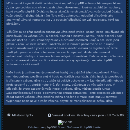
Můžeme také vytvořit další cookies, které nepatří k phpBB software během procházení
„“, ale tyto cookies jsou mimo rozsah tohoto dokumentu, který se zaobírá jen soubory,
které vytvořilo phpBB. Druhá možnost jak můžeme shromažďovat vaše osobní údaje, je
vaše odeslání těchto údajů nám. Toto může zahrnovat: odeslání příspěvků jako
anonymní uživatel, registrace na „“ a odeslání příspěvků po vaší registrace, když jste
přihlášeni.
Váš účet bude přinejmenším obsahovat uživatelské jméno, osobní heslo, používané při
přihlašování do vašeho účtu, a osobní, platnou e-mailovou adresu. Vaše osobní údaje
pro váš účet na „“ jsou chráněny zákony o ochraně osobních údajů a dat, které jsou
platné v zemi, ve které sídlíme. Jakékoliv jiné informace požadované od „“ kromě
vašeho uživatelského jména, vašeho hesla a vašeho e-mailu při registraci, můžeme
zvolit jako povinné nebo dobrovolné. Ve všech případech dostanete možnost
rozhodnout, zda-li tyto informace budou veřejně zobrazitelné. Dále ve vašem účtu máte
možnost zakázat nebo povolit zasílání automaticky vytvářených e-mailů phpBB
softwarem na váš e-mail.
Vaše heslo je zašifrováno (jednosměrný hash) pro zajištění jeho bezpečnosti. Přesto
není doporučeno používat stejné heslo na dalších stránkách. Vaše heslo je prostředek
k přístupu k vašemu účtu na „“, takže jej pečlivě uchovejte a v žádném případě nebude
nikdo spojený s „“, phpBB nebo jiné, třetí strany, požadovat od vás vaše heslo. V
případě, že byste zapomněli vaše heslo k vašemu účtu, můžete použít funkci
„Zapomněl jsem své heslo“ poskytovanou phpBB softwarem. Tento proces po vás bude
žádat zadaní vašeho uživatelského jména a vašeho e-mailu, poté phpBB software
vygeneruje heslo nové a zašle vám ho, abyste se mohli přihlásit ke svému účtu.
All about IpTv
Smazat cookies
Všechny časy jsou v
UTC+02:00
Založeno na
phpBB
® Forum Software © phpBB Limited