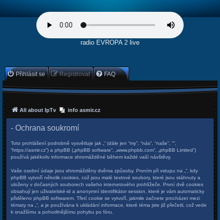
radio EVROPA 2 live
Přihlásit se
Registrovat
FAQ
All about IpTv
info asmir.cz
- Ochrana soukromí
Toto prohlášení podrobně vysvětluje jak „“ (dále jen “my”, “nás”, “naše”, “”,
“https://asmir.cz”) a phpBB („phpBB software“, „www.phpbb.com“, „phpBB Limited“)
používá jakékoliv informace shromážděné během každé vaší návštěvy.
Vaše osobní údaje jsou shromážděny dvěma způsoby. Prvním při vstupu na „“, kdy
phpBB vytvoří několik cookies, což jsou malé textové soubory, které jsou stáhnuty a
uloženy v dočasných souborech vašeho internetového prohlížeče. První dvě cookies
obsahují jen uživatelské-id a anonymní identifikátor session, které je vám automaticky
přiděleno phpBB softwarem. Třetí cookie se vytvoří, jakmile začnete procházet mezi
tématy na „“, a je používána k ukládání informace, které téma jste již přečetli, což vede
k snažšímu a pohodlnějšímu pohybu po fóru.