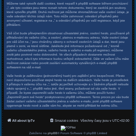
Můžeme také vytvořit další cookies, které nepatří k phpBB software během procházení
„“, ale tyto cookies jsou mimo rozsah tohoto dokumentu, který se zaobírá jen soubory,
které vytvořilo phpBB. Druhá možnost jak můžeme shromažďovat vaše osobní údaje, je
vaše odeslání těchto údajů nám. Toto může zahrnovat: odeslání příspěvků jako
anonymní uživatel, registrace na „“ a odeslání příspěvků po vaší registrace, když jste
přihlášeni.
Váš účet bude přinejmenším obsahovat uživatelské jméno, osobní heslo, používané při
přihlašování do vašeho účtu, a osobní, platnou e-mailovou adresu. Vaše osobní údaje
pro váš účet na „“ jsou chráněny zákony o ochraně osobních údajů a dat, které jsou
platné v zemi, ve které sídlíme. Jakékoliv jiné informace požadované od „“ kromě
vašeho uživatelského jména, vašeho hesla a vašeho e-mailu při registraci, můžeme
zvolit jako povinné nebo dobrovolné. Ve všech případech dostanete možnost
rozhodnout, zda-li tyto informace budou veřejně zobrazitelné. Dále ve vašem účtu máte
možnost zakázat nebo povolit zasílání automaticky vytvářených e-mailů phpBB
softwarem na váš e-mail.
Vaše heslo je zašifrováno (jednosměrný hash) pro zajištění jeho bezpečnosti. Přesto
není doporučeno používat stejné heslo na dalších stránkách. Vaše heslo je prostředek
k přístupu k vašemu účtu na „“, takže jej pečlivě uchovejte a v žádném případě nebude
nikdo spojený s „“, phpBB nebo jiné, třetí strany, požadovat od vás vaše heslo. V
případě, že byste zapomněli vaše heslo k vašemu účtu, můžete použít funkci
„Zapomněl jsem své heslo“ poskytovanou phpBB softwarem. Tento proces po vás bude
žádat zadaní vašeho uživatelského jména a vašeho e-mailu, poté phpBB software
vygeneruje heslo nové a zašle vám ho, abyste se mohli přihlásit ke svému účtu.
All about IpTv
Smazat cookies
Všechny časy jsou v
UTC+02:00
Založeno na
phpBB
® Forum Software © phpBB Limited