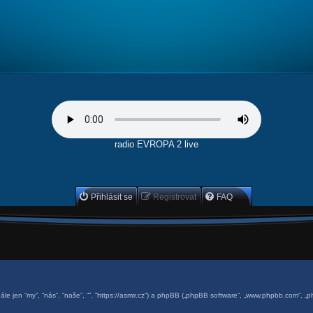
radio EVROPA 2 live
Přihlásit se
Registrovat
FAQ
dále jen “my”, “nás”, “naše”, “”, “https://asmir.cz”) a phpBB („phpBB software“, „www.phpbb.com“, „