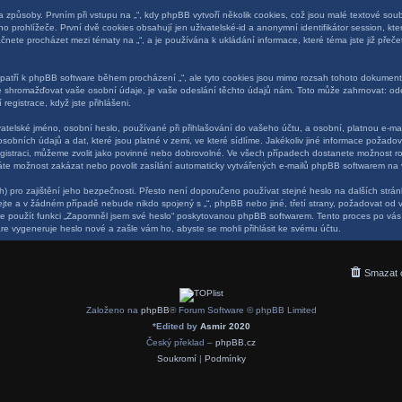
působy. Prvním při vstupu na „“, kdy phpBB vytvoří několik cookies, což jsou malé textové soubo
 prohlížeče. První dvě cookies obsahují jen uživatelské-id a anonymní identifikátor session, kt
začnete procházet mezi tématy na „“, a je používána k ukládání informace, které téma jste již pře
epatří k phpBB software během procházení „“, ale tyto cookies jsou mimo rozsah tohoto dokumentu
 shromažďovat vaše osobní údaje, je vaše odeslání těchto údajů nám. Toto může zahrnovat: ode
registrace, když jste přihlášeni.
telské jméno, osobní heslo, používané při přihlašování do vašeho účtu, a osobní, platnou e-ma
sobních údajů a dat, které jsou platné v zemi, ve které sídlíme. Jakékoliv jiné informace požad
egistraci, můžeme zvolit jako povinné nebo dobrovolné. Ve všech případech dostanete možnost ro
áte možnost zakázat nebo povolit zasílání automaticky vytvářených e-mailů phpBB softwarem na 
) pro zajištění jeho bezpečnosti. Přesto není doporučeno používat stejné heslo na dalších strán
vejte a v žádném případě nebude nikdo spojený s „“, phpBB nebo jiné, třetí strany, požadovat od 
e použít funkci „Zapomněl jsem své heslo“ poskytovanou phpBB softwarem. Tento proces po vá
e vygeneruje heslo nové a zašle vám ho, abyste se mohli přihlásit ke svému účtu.
Smazat 
Založeno na
phpBB
® Forum Software © phpBB Limited
*
Edited by
Asmir 2020
Český překlad –
phpBB.cz
Soukromí
|
Podmínky