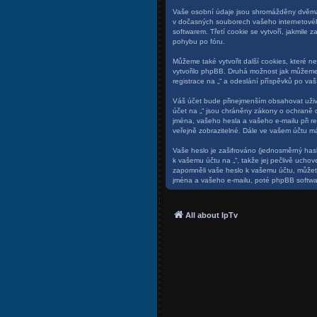
Vaše osobní údaje jsou shromážděny dvěma z
v dočasných souborech vašeho internetového
softwarem. Třetí cookie se vytvoří, jakmile 
pohybu po fóru.
Můžeme také vytvořit další cookies, které n
vytvořilo phpBB. Druhá možnost jak můžeme
registrace na „“ a odeslání příspěvků po vaší 
Váš účet bude přinejmenším obsahovat uživa
účet na „“ jsou chráněny zákony o ochraně o
jména, vašeho hesla a vašeho e-mailu při r
veřejně zobrazitelné. Dále ve vašem účtu m
Vaše heslo je zašifrováno (jednosměrný hash
k vašemu účtu na „“, takže jej pečlivě ucho
zapomněli vaše heslo k vašemu účtu, můžet
jména a vašeho e-mailu, poté phpBB softwar
All about IpTv