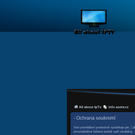
All about IpTv
info asmir.cz
- Ochrana soukromí
Toto prohlášení podrobně vysvětluje jak „“ (
shromážděné během každé vaší návštěvy.