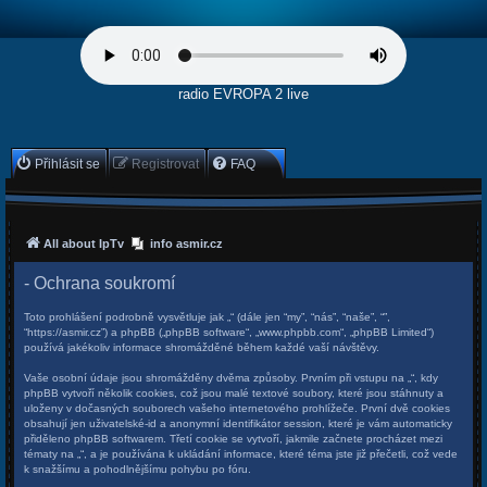
radio EVROPA 2 live
Přihlásit se
Registrovat
FAQ
All about IpTv
info asmir.cz
- Ochrana soukromí
Toto prohlášení podrobně vysvětluje jak „“ (dále jen “my”, “nás”, “naše”, “”,
“https://asmir.cz”) a phpBB („phpBB software“, „www.phpbb.com“, „phpBB Limited“)
používá jakékoliv informace shromážděné během každé vaší návštěvy.
Vaše osobní údaje jsou shromážděny dvěma způsoby. Prvním při vstupu na „“, kdy
phpBB vytvoří několik cookies, což jsou malé textové soubory, které jsou stáhnuty a
uloženy v dočasných souborech vašeho internetového prohlížeče. První dvě cookies
obsahují jen uživatelské-id a anonymní identifikátor session, které je vám automaticky
přiděleno phpBB softwarem. Třetí cookie se vytvoří, jakmile začnete procházet mezi
tématy na „“, a je používána k ukládání informace, které téma jste již přečetli, což vede
k snažšímu a pohodlnějšímu pohybu po fóru.