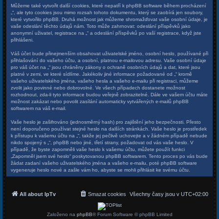
Můžeme také vytvořit další cookies, které nepatří k phpBB software během procházení
„“, ale tyto cookies jsou mimo rozsah tohoto dokumentu, který se zaobírá jen soubory,
které vytvořilo phpBB. Druhá možnost jak můžeme shromažďovat vaše osobní údaje, je
vaše odeslání těchto údajů nám. Toto může zahrnovat: odeslání příspěvků jako
anonymní uživatel, registrace na „“ a odeslání příspěvků po vaší registrace, když jste
přihlášeni.
Váš účet bude přinejmenším obsahovat uživatelské jméno, osobní heslo, používané při
přihlašování do vašeho účtu, a osobní, platnou e-mailovou adresu. Vaše osobní údaje
pro váš účet na „“ jsou chráněny zákony o ochraně osobních údajů a dat, které jsou
platné v zemi, ve které sídlíme. Jakékoliv jiné informace požadované od „“ kromě
vašeho uživatelského jména, vašeho hesla a vašeho e-mailu při registraci, můžeme
zvolit jako povinné nebo dobrovolné. Ve všech případech dostanete možnost
rozhodnout, zda-li tyto informace budou veřejně zobrazitelné. Dále ve vašem účtu máte
možnost zakázat nebo povolit zasílání automaticky vytvářených e-mailů phpBB
softwarem na váš e-mail.
Vaše heslo je zašifrováno (jednosměrný hash) pro zajištění jeho bezpečnosti. Přesto
není doporučeno používat stejné heslo na dalších stránkách. Vaše heslo je prostředek
k přístupu k vašemu účtu na „“, takže jej pečlivě uchovejte a v žádném případě nebude
nikdo spojený s „“, phpBB nebo jiné, třetí strany, požadovat od vás vaše heslo. V
případě, že byste zapomněli vaše heslo k vašemu účtu, můžete použít funkci
„Zapomněl jsem své heslo“ poskytovanou phpBB softwarem. Tento proces po vás bude
žádat zadaní vašeho uživatelského jména a vašeho e-mailu, poté phpBB software
vygeneruje heslo nové a zašle vám ho, abyste se mohli přihlásit ke svému účtu.
All about IpTv
Smazat cookies
Všechny časy jsou v
UTC+02:00
Založeno na
phpBB
® Forum Software © phpBB Limited