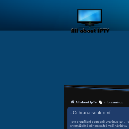
All about IpTv
info asmir.cz
- Ochrana soukromí
Toto prohlášení podrobně vysvětluje jak „“ (
shromážděné během každé vaší návštěvy.