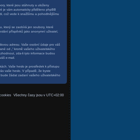
ry, které jsou stáhnuty a uloženy
eré je vám automaticky přiděleno phpBB
četli, což vede k snažšímu a pohodlnějšímu
, který se zaobírá jen soubory, které
slání příspěvků jako anonymní uživatel,
ilovou adresu. Vaše osobní údaje pro váš
ované od „“ kromě vašeho uživatelského
zhodnout, zda-li tyto informace budou
váš e-mail.
kách. Vaše heslo je prostředek k přístupu
vás vaše heslo. V případě, že byste
s bude žádat zadaní vašeho uživatelského
cookies
Všechny časy jsou v
UTC+02:00