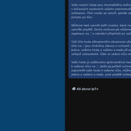
Vaše osobní údaje jsou shromážděny dvěma z
v dočasných souborech vašeho internetového
softwarem. Třetí cookie se vytvoří, jakmile 
pohybu po fóru.
Můžeme také vytvořit další cookies, které n
vytvořilo phpBB. Druhá možnost jak můžeme
registrace na „“ a odeslání příspěvků po vaší 
Váš účet bude přinejmenším obsahovat uživa
účet na „“ jsou chráněny zákony o ochraně o
jména, vašeho hesla a vašeho e-mailu při r
veřejně zobrazitelné. Dále ve vašem účtu m
Vaše heslo je zašifrováno (jednosměrný hash
k vašemu účtu na „“, takže jej pečlivě ucho
zapomněli vaše heslo k vašemu účtu, můžet
jména a vašeho e-mailu, poté phpBB softwar
All about IpTv