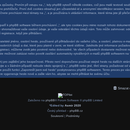
působy. Prvním při vstupu na „“, kdy phpBB vytvoří několik cookies, což jsou malé textové soubo
 prohlížeče. První dvě cookies obsahují jen uživatelské-id a anonymní identifikátor session, kt
začnete procházet mezi tématy na „“, a je používána k ukládání informace, které téma jste již pře
epatří k phpBB software během procházení „“, ale tyto cookies jsou mimo rozsah tohoto dokumentu
 shromažďovat vaše osobní údaje, je vaše odeslání těchto údajů nám. Toto může zahrnovat: ode
registrace, když jste přihlášeni.
telské jméno, osobní heslo, používané při přihlašování do vašeho účtu, a osobní, platnou e-ma
sobních údajů a dat, které jsou platné v zemi, ve které sídlíme. Jakékoliv jiné informace požad
egistraci, můžeme zvolit jako povinné nebo dobrovolné. Ve všech případech dostanete možnost ro
áte možnost zakázat nebo povolit zasílání automaticky vytvářených e-mailů phpBB softwarem na 
) pro zajištění jeho bezpečnosti. Přesto není doporučeno používat stejné heslo na dalších strán
vejte a v žádném případě nebude nikdo spojený s „“, phpBB nebo jiné, třetí strany, požadovat od 
e použít funkci „Zapomněl jsem své heslo“ poskytovanou phpBB softwarem. Tento proces po vá
e vygeneruje heslo nové a zašle vám ho, abyste se mohli přihlásit ke svému účtu.
Smazat 
Založeno na
phpBB
® Forum Software © phpBB Limited
*
Edited by
Asmir 2020
Český překlad –
phpBB.cz
Soukromí
|
Podmínky