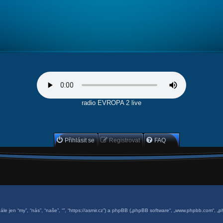
radio EVROPA 2 live
Přihlásit se
Registrovat
FAQ
dále jen “my”, “nás”, “naše”, “”, “https://asmir.cz”) a phpBB („phpBB software“, „www.phpbb.com“, „