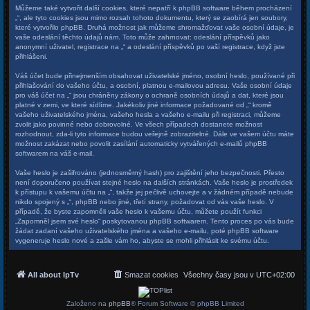
Můžeme také vytvořit další cookies, které nepatří k phpBB software během procházení
„“, ale tyto cookies jsou mimo rozsah tohoto dokumentu, který se zaobírá jen soubory,
které vytvořilo phpBB. Druhá možnost jak můžeme shromažďovat vaše osobní údaje, je
vaše odeslání těchto údajů nám. Toto může zahrnovat: odeslání příspěvků jako
anonymní uživatel, registrace na „“ a odeslání příspěvků po vaší registrace, když jste
přihlášeni.
Váš účet bude přinejmenším obsahovat uživatelské jméno, osobní heslo, používané při
přihlašování do vašeho účtu, a osobní, platnou e-mailovou adresu. Vaše osobní údaje
pro váš účet na „“ jsou chráněny zákony o ochraně osobních údajů a dat, které jsou
platné v zemi, ve které sídlíme. Jakékoliv jiné informace požadované od „“ kromě
vašeho uživatelského jména, vašeho hesla a vašeho e-mailu při registraci, můžeme
zvolit jako povinné nebo dobrovolné. Ve všech případech dostanete možnost
rozhodnout, zda-li tyto informace budou veřejně zobrazitelné. Dále ve vašem účtu máte
možnost zakázat nebo povolit zasílání automaticky vytvářených e-mailů phpBB
softwarem na váš e-mail.
Vaše heslo je zašifrováno (jednosměrný hash) pro zajištění jeho bezpečnosti. Přesto
není doporučeno používat stejné heslo na dalších stránkách. Vaše heslo je prostředek
k přístupu k vašemu účtu na „“, takže jej pečlivě uchovejte a v žádném případě nebude
nikdo spojený s „“, phpBB nebo jiné, třetí strany, požadovat od vás vaše heslo. V
případě, že byste zapomněli vaše heslo k vašemu účtu, můžete použít funkci
„Zapomněl jsem své heslo“ poskytovanou phpBB softwarem. Tento proces po vás bude
žádat zadaní vašeho uživatelského jména a vašeho e-mailu, poté phpBB software
vygeneruje heslo nové a zašle vám ho, abyste se mohli přihlásit ke svému účtu.
All about IpTv
Smazat cookies
Všechny časy jsou v
UTC+02:00
Založeno na
phpBB
® Forum Software © phpBB Limited