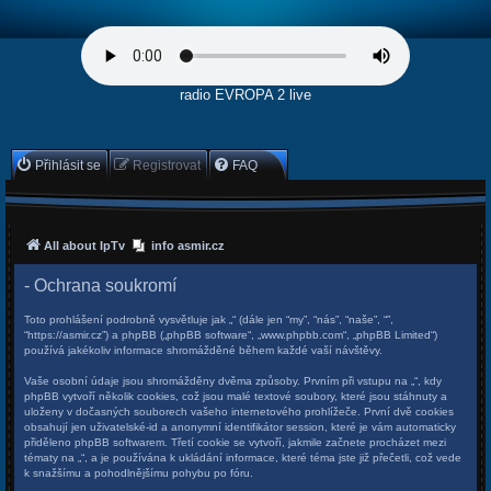
radio EVROPA 2 live
Přihlásit se
Registrovat
FAQ
All about IpTv
info asmir.cz
- Ochrana soukromí
Toto prohlášení podrobně vysvětluje jak „“ (dále jen “my”, “nás”, “naše”, “”,
“https://asmir.cz”) a phpBB („phpBB software“, „www.phpbb.com“, „phpBB Limited“)
používá jakékoliv informace shromážděné během každé vaší návštěvy.
Vaše osobní údaje jsou shromážděny dvěma způsoby. Prvním při vstupu na „“, kdy
phpBB vytvoří několik cookies, což jsou malé textové soubory, které jsou stáhnuty a
uloženy v dočasných souborech vašeho internetového prohlížeče. První dvě cookies
obsahují jen uživatelské-id a anonymní identifikátor session, které je vám automaticky
přiděleno phpBB softwarem. Třetí cookie se vytvoří, jakmile začnete procházet mezi
tématy na „“, a je používána k ukládání informace, které téma jste již přečetli, což vede
k snažšímu a pohodlnějšímu pohybu po fóru.