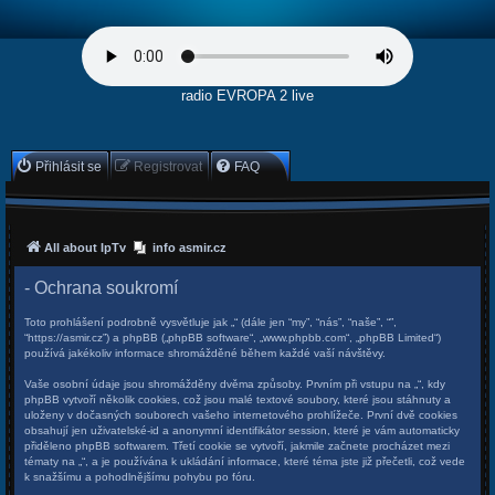
radio EVROPA 2 live
Přihlásit se
Registrovat
FAQ
All about IpTv
info asmir.cz
- Ochrana soukromí
Toto prohlášení podrobně vysvětluje jak „“ (dále jen “my”, “nás”, “naše”, “”,
“https://asmir.cz”) a phpBB („phpBB software“, „www.phpbb.com“, „phpBB Limited“)
používá jakékoliv informace shromážděné během každé vaší návštěvy.
Vaše osobní údaje jsou shromážděny dvěma způsoby. Prvním při vstupu na „“, kdy
phpBB vytvoří několik cookies, což jsou malé textové soubory, které jsou stáhnuty a
uloženy v dočasných souborech vašeho internetového prohlížeče. První dvě cookies
obsahují jen uživatelské-id a anonymní identifikátor session, které je vám automaticky
přiděleno phpBB softwarem. Třetí cookie se vytvoří, jakmile začnete procházet mezi
tématy na „“, a je používána k ukládání informace, které téma jste již přečetli, což vede
k snažšímu a pohodlnějšímu pohybu po fóru.