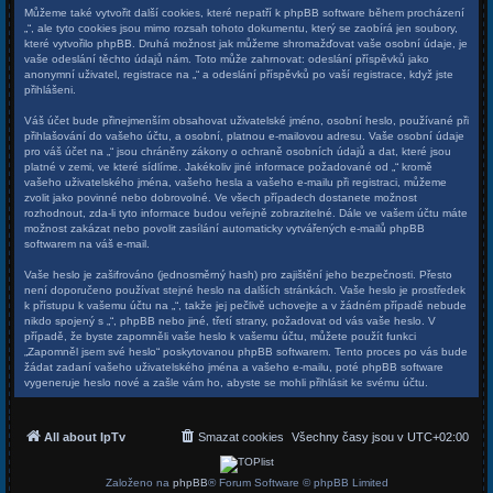
Můžeme také vytvořit další cookies, které nepatří k phpBB software během procházení
„“, ale tyto cookies jsou mimo rozsah tohoto dokumentu, který se zaobírá jen soubory,
které vytvořilo phpBB. Druhá možnost jak můžeme shromažďovat vaše osobní údaje, je
vaše odeslání těchto údajů nám. Toto může zahrnovat: odeslání příspěvků jako
anonymní uživatel, registrace na „“ a odeslání příspěvků po vaší registrace, když jste
přihlášeni.
Váš účet bude přinejmenším obsahovat uživatelské jméno, osobní heslo, používané při
přihlašování do vašeho účtu, a osobní, platnou e-mailovou adresu. Vaše osobní údaje
pro váš účet na „“ jsou chráněny zákony o ochraně osobních údajů a dat, které jsou
platné v zemi, ve které sídlíme. Jakékoliv jiné informace požadované od „“ kromě
vašeho uživatelského jména, vašeho hesla a vašeho e-mailu při registraci, můžeme
zvolit jako povinné nebo dobrovolné. Ve všech případech dostanete možnost
rozhodnout, zda-li tyto informace budou veřejně zobrazitelné. Dále ve vašem účtu máte
možnost zakázat nebo povolit zasílání automaticky vytvářených e-mailů phpBB
softwarem na váš e-mail.
Vaše heslo je zašifrováno (jednosměrný hash) pro zajištění jeho bezpečnosti. Přesto
není doporučeno používat stejné heslo na dalších stránkách. Vaše heslo je prostředek
k přístupu k vašemu účtu na „“, takže jej pečlivě uchovejte a v žádném případě nebude
nikdo spojený s „“, phpBB nebo jiné, třetí strany, požadovat od vás vaše heslo. V
případě, že byste zapomněli vaše heslo k vašemu účtu, můžete použít funkci
„Zapomněl jsem své heslo“ poskytovanou phpBB softwarem. Tento proces po vás bude
žádat zadaní vašeho uživatelského jména a vašeho e-mailu, poté phpBB software
vygeneruje heslo nové a zašle vám ho, abyste se mohli přihlásit ke svému účtu.
All about IpTv
Smazat cookies
Všechny časy jsou v
UTC+02:00
Založeno na
phpBB
® Forum Software © phpBB Limited